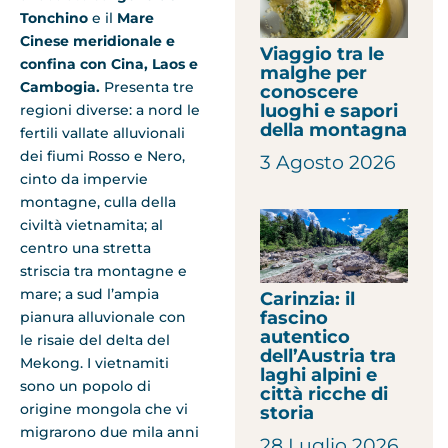
Tonchino
e il
Mare
Cinese meridionale e
Viaggio tra le
confina con Cina, Laos e
malghe per
Cambogia.
Presenta tre
conoscere
luoghi e sapori
regioni diverse: a nord le
della montagna
fertili vallate alluvionali
dei fiumi Rosso e Nero,
3 Agosto 2026
cinto da impervie
montagne, culla della
civiltà vietnamita; al
centro una stretta
striscia tra montagne e
mare; a sud l’ampia
Carinzia: il
fascino
pianura alluvionale con
autentico
le risaie del delta del
dell’Austria tra
Mekong. I vietnamiti
laghi alpini e
sono un popolo di
città ricche di
origine mongola che vi
storia
migrarono due mila anni
28 Luglio 2026