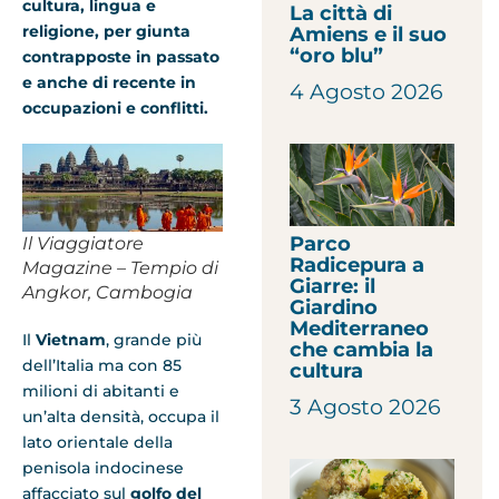
cultura, lingua e
La città di
religione, per giunta
Amiens e il suo
“oro blu”
contrapposte in passato
e anche di recente in
4 Agosto 2026
occupazioni e conflitti.
Parco
Il Viaggiatore
Radicepura a
Magazine – Tempio di
Giarre: il
Angkor, Cambogia
Giardino
Mediterraneo
Il
Vietnam
, grande più
che cambia la
dell’Italia ma con 85
cultura
milioni di abitanti e
3 Agosto 2026
un’alta densità, occupa il
lato orientale della
penisola indocinese
affacciato sul
golfo del