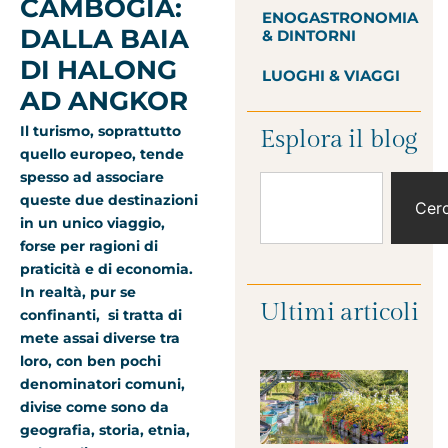
CAMBOGIA:
ENOGASTRONOMIA
DALLA BAIA
& DINTORNI
DI HALONG
LUOGHI & VIAGGI
AD ANGKOR
Il turismo, soprattutto
Esplora il blog
quello europeo, tende
spesso ad associare
queste due destinazioni
Cer
in un unico viaggio,
forse per ragioni di
praticità e di economia.
In realtà, pur se
Ultimi articoli
confinanti, si tratta di
mete assai diverse tra
loro, con ben pochi
denominatori comuni,
divise come sono da
geografia, storia, etnia,