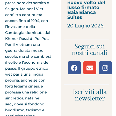
nuovo volto del
presa nordvietnamita di
lusso firmato
Saigon. Ma per i Viet il
Baia Bianca
conflitto continuerà
Suites
ancora fino al 1994, con
20 Luglio 2026
l’invasione della
Cambogia dominata dai
Khmer Rossi di Pol Pot.
Per il Vietnam una
Seguici sui
guerra durata mezzo
nostri canali
secolo, ma che cambierà
il volto e l’economia del
paese. Il gruppo etnico
viet parla una lingua
propria, anche se con
forti legami cinesi, e
Iscriviti alla
professa una religione
newsletter
sincretica, nata nel II
sec., dove si fondono
buddismo, taoismo e