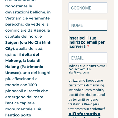
confucianesimo.
Nonostante le
devastazioni belliche, in
Vietnam c’è veramente
parecchio da vedere, a
cominciare da
Hanoi
, la
capitale del nord, e
Inserisci il tuo
indirizzo email per
Saigon (ora Ho Chi Minh
iscriverti
City)
, quella del sud,
quindi il
delta del
Mekong
, la
baia di
Halong (Patrimonio
Indica il tuo indirizzo email
per iscriverti. Es.
Unesco)
, uno dei luoghi
abc@xyz.com
più affascinanti al
Utilizziamo Brevo come
mondo con 1600
piattaforma di marketing.
Inviando questo modulo,
pinnacoli di roccia che
accetti che i dati personali
emergono dal mare,
da te forniti vengano
l’antica capitale
trasferiti a Brevo per il
monumentale Huè,
trattamento in conformità
all'Informativa
l’antico porto