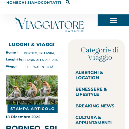
HOME
CHI SIAMO
CONTATTI
LUOGHI & VIAGGI
Categorie di
Home
-
BORNEO, SRI LANKA,
Viaggio
Luoghi &
GEORGIA, ALLA RICERCA
Viaggi
DELL’AUTENTICITÀ
ALBERGHI &
LOCATION
BENESSERE &
LIFESTYLE
BREAKING NEWS
STAMPA ARTICOLO
CULTURA &
18 Dicembre 2025
APPUNTAMENTI
BORNEO, SRI