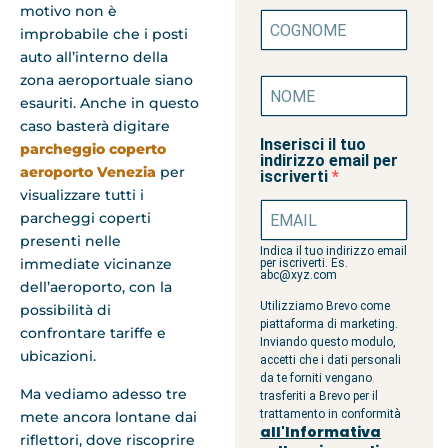
motivo non è
improbabile che i posti
auto all’interno della
zona aeroportuale siano
esauriti. Anche in questo
caso basterà digitare
Inserisci il tuo
parcheggio coperto
indirizzo email per
aeroporto Venezia
per
iscriverti
visualizzare tutti i
parcheggi coperti
presenti nelle
Indica il tuo indirizzo email
immediate vicinanze
per iscriverti. Es.
abc@xyz.com
dell’aeroporto, con la
Utilizziamo Brevo come
possibilità di
piattaforma di marketing.
confrontare tariffe e
Inviando questo modulo,
ubicazioni.
accetti che i dati personali
da te forniti vengano
Ma vediamo adesso tre
trasferiti a Brevo per il
trattamento in conformità
mete ancora lontane dai
all'Informativa
riflettori, dove riscoprire