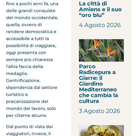
La città di
fino a pochi anni fa, una
Amiens e il suo
delle grandi conquiste
“oro blu”
del mondo occidentale,
4 Agosto 2026
quella, ovvero di
rendere democratica e
accessibile a tutti la
possibilità di viaggiare,
oggi presenta con
sempre più chiarezza
Parco
l’altra faccia della
Radicepura a
medaglia.
Giarre: il
Gentrificazione,
Giardino
dipendenza dal settore
Mediterraneo
turistico e
che cambia la
cultura
precarizzazione del
mondo del lavoro, solo
3 Agosto 2026
per citarne alcune.
Dal punto di vista dei
viaggiatori, invece, il