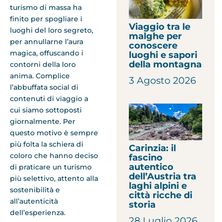
turismo di massa ha
finito per spogliare i
Viaggio tra le
luoghi del loro segreto,
malghe per
per annullarne l’aura
conoscere
magica, offuscando i
luoghi e sapori
della montagna
contorni della loro
anima. Complice
3 Agosto 2026
l’abbuffata social di
contenuti di viaggio a
cui siamo sottoposti
giornalmente. Per
questo motivo è sempre
più folta la schiera di
Carinzia: il
coloro che hanno deciso
fascino
autentico
di praticare un turismo
dell’Austria tra
più selettivo, attento alla
laghi alpini e
sostenibilità e
città ricche di
all’autenticità
storia
dell’esperienza.
28 Luglio 2026