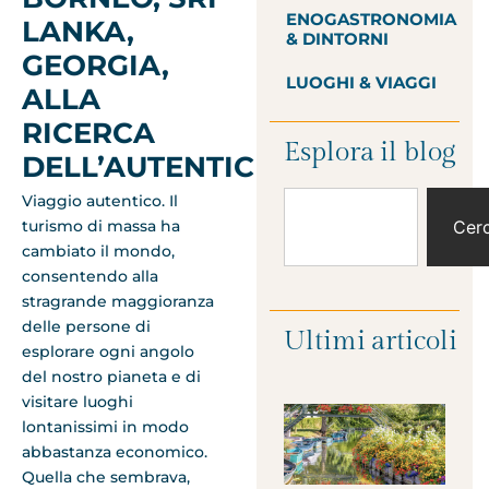
ENOGASTRONOMIA
LANKA,
& DINTORNI
GEORGIA,
LUOGHI & VIAGGI
ALLA
RICERCA
Esplora il blog
DELL’AUTENTICITÀ
Viaggio autentico. Il
turismo di massa ha
Cer
cambiato il mondo,
consentendo alla
stragrande maggioranza
delle persone di
Ultimi articoli
esplorare ogni angolo
del nostro pianeta e di
visitare luoghi
lontanissimi in modo
abbastanza economico.
Quella che sembrava,