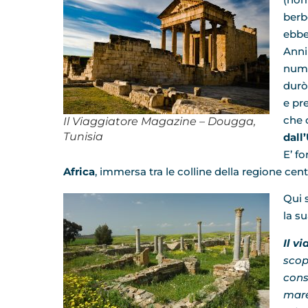
berb
ebb
Anni
numi
durò
e pr
che 
Il Viaggiatore Magazine – Dougga,
Tunisia
dal
E’ f
Africa
, immersa tra le colline della regione centra
Qui 
la s
Il v
scop
cons
mare