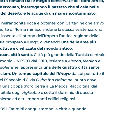
ittà romana tra le meglio conservate del Nord Africa,
 Kerkouan, interrogando il passato che si cela nelle
ie del deserto e le acque di un mare incontaminato.
a nell’antichità ricca e potente, con Cartagine che arrivò
 porte di Roma minacciandone la stessa esistenza, una
 inserita all’interno dell’Impero l’antica regione della
sia prosperò a lungo, divenendo
una delle aree più
uttive e civilizzate del mondo antico
.
ouan, città santa.
Città più grande della Tunisia centrale,
imonio UNESCO dal 2010, insieme a
Mecca
,
Medina
e
usalemme
rappresenta
una delle quattro città sante
’Islam
.
Un tempo capitale dell’
Ifriqya
da cui poi tutto il
el IX secolo d.C. da
Okba Ibn Nefaa
nel punto dove,
in una coppa d’oro persa a La Mecca. Raccoltala, dal
apitale degli
Aghlabiti
e sotto il dominio di questa
nsieme ad altri importanti edifici religiosi.
909 i Fatimidi conquistarono la città e quando