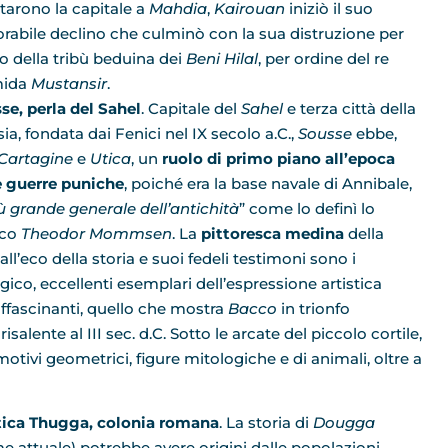
tarono la capitale a
Mahdia
,
Kairouan
iniziò il suo
orabile declino che culminò con la sua distruzione per
 della tribù beduina dei
Beni Hilal
, per ordine del re
mida
Mustansir
.
se, perla del Sahel
. Capitale del
Sahel
e terza città della
ia, fondata dai Fenici nel IX secolo a.C.,
Sousse
ebbe,
Cartagine
e
Utica
, un
ruolo di primo piano all’epoca
e guerre puniche
, poiché era la base navale di Annibale,
iù grande generale dell’antichità
” come lo definì lo
ico
Theodor Mommsen
. La
pittoresca medina
della
l’eco della storia e suoi fedeli testimoni sono i
ico, eccellenti esemplari dell’espressione artistica
ù affascinanti, quello che mostra
Bacco
in trionfo
isalente al III sec. d.C. Sotto le arcate del piccolo cortile,
ivi geometrici, figure mitologiche e di animali, oltre a
tica Thugga, colonia romana
. La storia di
Dougga
e attuale) potrebbe avere origini dalle popolazioni