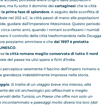
ere, ma fu sotto il dominio dei
cartaginesi
che la città
e
la prima fase di splendore
. A seguito della sconfitta di
bale nel 202 a.C. la città passò di mano alle popolazioni
de, guidate dall’imperatore
Massinissa
. Questo periodo
 circa cento anni, quando i romani sconfissero i numidi
esero il controllo della città trasformandola nella Dougga
ora possiamo ammirare e che
dal 1997 è protetta
l’UNESCO
.
orse
la città romana meglio conservata di tutto il nord
le del paese tra ulivi sparsi e fichi d’india.
si percepisce veramente il fascino dell’impero romano e
ua grandezza indelebilmente impressa nella storia.
iaggio
. Si tratta di un viaggio breve ma intenso, alla
erta dei siti archeologici più affascinati e meglio
ervati della Tunisia, un Paese che offre non solo un
 incontaminato e paesaggi molto diversi tra loro (dal