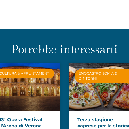
Potrebbe interessarti
CULTURA & APPUNTAMENTI
ENOGASTRONOMIA &
DINTORNI
03° Opera Festival
Terza stagione
ll’Arena di Verona
caprese per la storic