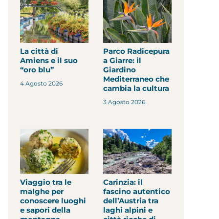
La città di
Parco Radicepura
Amiens e il suo
a Giarre: il
“oro blu”
Giardino
Mediterraneo che
4 Agosto 2026
cambia la cultura
3 Agosto 2026
Viaggio tra le
Carinzia: il
malghe per
fascino autentico
conoscere luoghi
dell’Austria tra
e sapori della
laghi alpini e