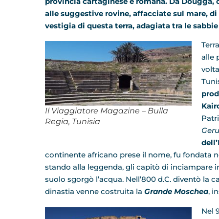
provincia cartaginese e romana. Da Dougga, c
alle suggestive rovine, affacciate sul mare, di
vestigia di questa terra, adagiata tra le sabb
Terr
alle
volta
Tuni
prod
Kair
Il Viaggiatore Magazine – Bulla
Patr
Regia, Tunisia
Ger
dell
continente africano prese il nome, fu fondata n
stando alla leggenda, gli capitò di inciampare 
suolo sgorgò l’acqua. Nell’800 d.C. diventò la c
dinastia venne costruita la
Grande Moschea
, i
Nel 