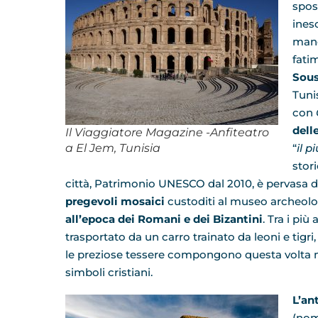
spos
ines
mano
fati
Sous
Tunis
con
dell
Il Viaggiatore Magazine -Anfiteatro
a El Jem, Tunisia
“
il p
stor
città, Patrimonio UNESCO dal 2010, è pervasa dal
pregevoli mosaici
custoditi al museo archeolog
all’epoca dei Romani e dei Bizantini
. Tra i pi
trasportato da un carro trainato da leoni e tigri, r
le preziose tessere compongono questa volta mot
simboli cristiani.
L’an
(nom