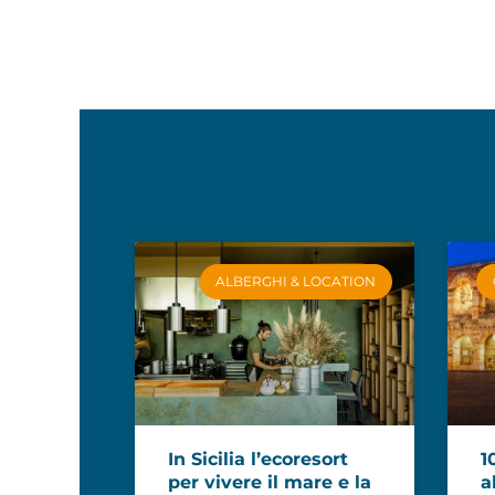
ALBERGHI & LOCATION
In Sicilia l’ecoresort
1
per vivere il mare e la
a