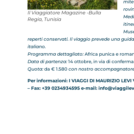
mite
rovi
Il Viaggiatore Magazine -Bulla
Medi
Regia, Tunisia
itine
Muse
reperti conservati. Il viaggio prevede una guida
italiano.
Programma dettagliato:
Africa punica e roman
Data di partenza:
14 ottobre, in via di conferma
Quota:
da € 1.580
con nostro accompagnatore
Per informazioni: I VIAGGI DI MAURIZIO LEVI 
– Fax: +39 0234934595 e-mail: info@viaggil