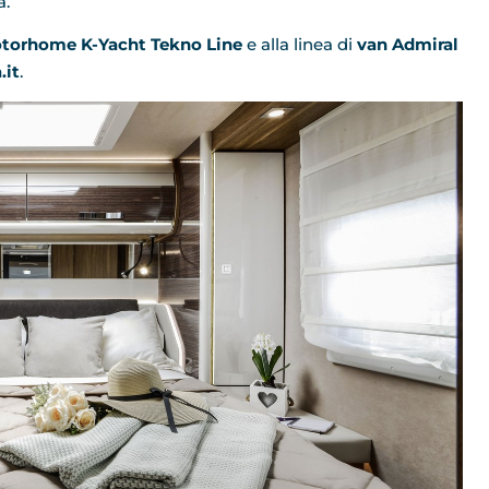
à.
orhome K-Yacht Tekno Line
e alla linea di
van Admiral
.it
.