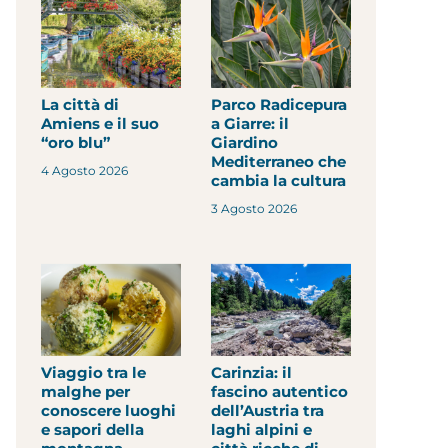
La città di
Parco Radicepura
Amiens e il suo
a Giarre: il
“oro blu”
Giardino
Mediterraneo che
4 Agosto 2026
cambia la cultura
3 Agosto 2026
Viaggio tra le
Carinzia: il
malghe per
fascino autentico
conoscere luoghi
dell’Austria tra
e sapori della
laghi alpini e