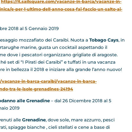
:
https://it.sailsquare.com/vacanze-in-barca/vacanze-in-
ca/e-per-l-ultimo-dell-anno-cosa-fai-faccio-un-salto-ai-
bre 2018 al 5 Gennaio 2019
esaggio mozzafiato dei Caraibi. Nuota a
Tobago Cays
, in
tartarughe marine, gusta un cocktail aspettando il
e dove i pescatori organizzano grigliate di aragoste.
hé set di “I Pirati dei Caraibi” e tuffati in una vacanza
re in bellezza il 2018 e iniziare alla grande l’anno nuovo!
a/vacanze-in-barca-caraibi/vacanze-in-barca-
ndo-tra-le-isole-grenadines-24194
danno alle Grenadine
– dal 26 Dicembre 2018 al 5
aio 2019
enuti alle
Grenadine
, dove sole, mare azzurro, pesci
ati, spiagge bianche , cieli stellati e cene a base di