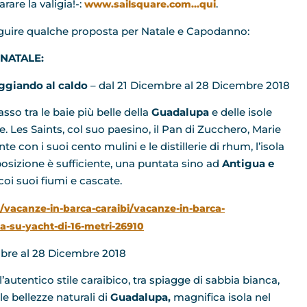
rare la valigia!-:
.
www.sailsquare.com…qui
guire qualche proposta per Natale e Capodanno:
NATALE
:
ggiando al caldo
– dal 21 Dicembre al 28 Dicembre 2018
sso tra le baie più belle della
Guadalupa
e delle isole
e. Les Saints, col suo paesino, il Pan di Zucchero, Marie
te con i suoi cento mulini e le distillerie di rhum, l’isola
posizione è sufficiente, una puntata sino ad
Antigua e
coi suoi fiumi e cascate.
a/vacanze-in-barca-caraibi/vacanze-in-barca-
-su-yacht-di-16-metri-26910
bre al 28 Dicembre 2018
’autentico stile caraibico, tra spiagge di sabbia bianca,
 le bellezze naturali di
Guadalupa,
magnifica isola nel