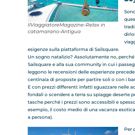
Sono
ques
IlViaggiatoreMagazine-Relax in
trad
catamarano-Antigua
dirl
viag
esigenze sulla piattaforma di Sailsquare.
Un sogno natalizio? Assolutamente no, perché tu
Sailsquare e alla sua community in cui i passegg
leggono le recensioni delle esperienze precedent
centinaia di proposte per partire soli o con i b
E con prezzi differenti: infatti sguazzare nelle
fondali o scendere a terra su spiagge deserte per
tasche perché i prezzi sono accessibili e spess
esempio, il costo medio di una vacanza esotica
a persona).
Per 