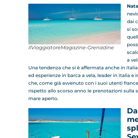
Nata
nevic
dai 
si so
quell
poss
IlViaggiatoreMagazine-Grenadine
scald
a vel
Una tendenza che si è affermata anche in Ital
ed esperienze in barca a vela, leader in Italia 
che, come già avvenuto con i suoi utenti frances
rispetto allo scorso anno le prenotazioni sulla
mare aperto.
Da
me
sp
Se