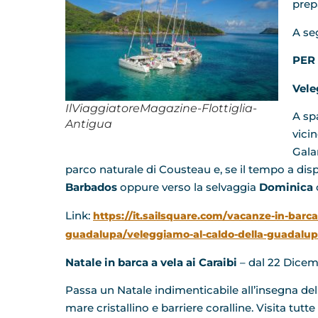
prepa
A se
PER
Vele
IlViaggiatoreMagazine-Flottiglia-
A spa
Antigua
vicin
Galan
parco naturale di Cousteau e, se il tempo a dis
Barbados
oppure verso la selvaggia
Dominica
Link:
https://it.sailsquare.com/vacanze-in-barc
guadalupa/veleggiamo-al-caldo-della-guadalupa
Natale
in barca a vela ai Caraibi
– dal 22 Dicem
Passa un Natale indimenticabile all’insegna dell
mare cristallino e barriere coralline. Visita tutte