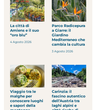
La città di
Parco Radicepura
Amiens e il suo
a Giarre: il
“oro blu”
Giardino
Mediterraneo che
4 Agosto 2026
cambia la cultura
3 Agosto 2026
Viaggio tra le
Carinzia: il
malghe per
fascino autentico
conoscere luoghi
dell’Austria tra
e sapori della
laghi alpini e