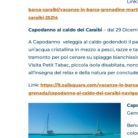
Link
barca-caraibi/vacanze-in-barca-grenadine-martini
caraibi-25214
Capodanno al caldo dei Caraibi
– dal 29 Dicem
A Capodanno veleggia al caldo godendoti il pa
un’acqua cristallina in mezzo a pesci, razze e 
tramonto per poi cenare su spiagge bianchissim
Visita Petit Tabac, piccola isola disabitata, nonc
all’insegna del relax e della natura per conclude
Link:
https://it.sailsquare.com/vacanze-in-barc
grenada/capodanno-al-caldo-dei-caraibi-naviga
Capo
Genn
Benv
color