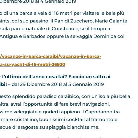
 Dicembre 2018 al 4 Gennaio 2019
di una barca a vela di 16 metri per visitare le baie più
Saints, col suo paesino, il Pan di Zucchero, Marie Galante
l’isola parco naturale di Cousteau e, se il tempo a
d Antigua e Barbados oppure la selvaggia Dominica coi
a/vacanze-in-barca-caraibi/vacanze-in-barca-
-su-yacht-di-16-metri-26920
r l’ultimo dell’anno cosa fai? Faccio un salto ai
ibi!
– dal 29 Dicembre 2018 al 5 Gennaio 2019
uesto splendido paradiso caraibico, con un’isola più bella
altra, avrai l’opportunità di fare brevi navigazioni,
issime veleggiate e goderti appieno il Capodanno tra
, mare cristallino, buonissimi cocktail al tramonto e
ecue di aragoste su spiaggia bianchissime.