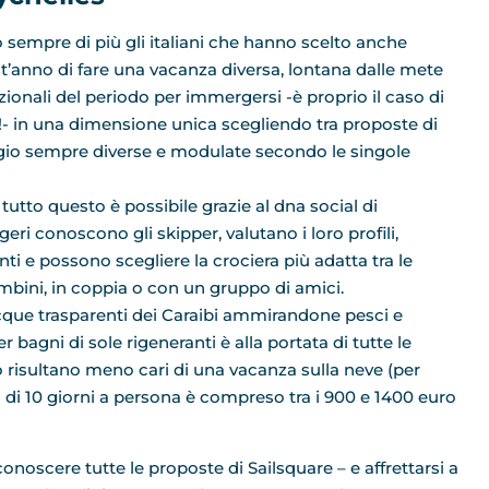
 sempre di più gli italiani che hanno scelto anche
t’anno di fare una vacanza diversa, lontana dalle mete
izionali del periodo per immergersi -è proprio il caso di
o!- in una dimensione unica scegliendo tra proposte di
gio sempre diverse e modulate secondo le singole
tto questo è possibile grazie al dna social di
eri conoscono gli skipper, valutano i loro profili,
i e possono scegliere la crociera più adatta tra le
ambini, in coppia o con un gruppo di amici.
 acque trasparenti dei Caraibi ammirandone pesci e
 bagni di sole rigeneranti è alla portata di tutte le
o risultano meno cari di una vacanza sulla neve (per
 di 10 giorni a persona è compreso tra i 900 e 1400 euro
conoscere tutte le proposte di Sailsquare – e affrettarsi a