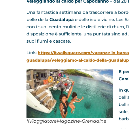
Veleggiando al caldo per Capodanno
– dal 28
Una fantastica settimana da trascorrere a bordo 
belle della
Guadalupa
e delle isole vicine. Les 
con i suoi cento mulini e le distillerie di rhum, 
disposizione è sufficiente, una puntata sino a
suoi fiumi e cascate.
Link:
https://it.sailsquare.com/vacanze-in-barc
guadalupa/veleggiamo-al-caldo-della-guadalupa
E pe
Cara
In q
dell’
bell
sole
barb
IlViaggiatoreMagazine-Grenadine