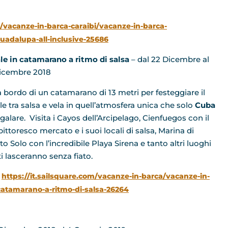
a/vacanze-in-barca-caraibi/vacanze-in-barca-
guadalupa-all-inclusive-25686
le
in catamarano a ritmo di salsa
– dal 22 Dicembre al
icembre 2018
 a bordo di un catamarano di 13 metri per festeggiare il
le tra salsa e vela in quell’atmosfera unica che solo
Cuba
egalare. Visita i Cayos dell’Arcipelago, Cienfuegos con il
ittoresco mercato e i suoi locali di salsa, Marina di
o Solo con l’incredibile Playa Sirena e tanto altri luoghi
ti lasceranno senza fiato.
:
https://it.sailsquare.com/vacanze-in-barca/vacanze-in-
catamarano-a-ritmo-di-salsa-26264