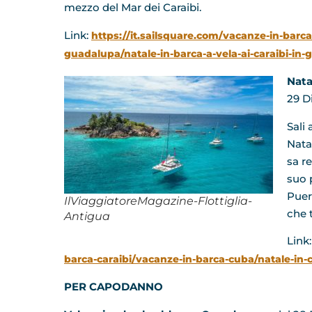
mezzo del Mar dei Caraibi.
Link:
https://it.sailsquare.com/vacanze-in-barc
guadalupa/natale-in-barca-a-vela-ai-caraibi-in-
Nata
29 D
Sali
Nata
sa r
suo p
Puert
IlViaggiatoreMagazine-Flottiglia-
che 
Antigua
Link
barca-caraibi/vacanze-in-barca-cuba/natale-in-
PER CAPODANNO