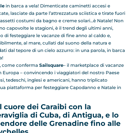
le
in barca a vela! Dimenticate caminetti accesi e
ate, lasciate da parte l’attrezzatura sciistica e tirate fuori
cassetti costumi da bagno e creme solari…è Natale! Non
no capovolte le stagioni, è il trend degli ultimi anni,
o di festeggiare le vacanze di fine anno al caldo e,
ibilmente, al mare, cullati dal suono della natura e
ati dal tepore di un cielo azzurro: in una parola, in barca
a!
ia, come conferma
Sailsquare
– il marketplace di vacanze
e in Europa – convincendo i viaggiatori del nostro Paese
i, tedeschi, inglesi e americani, hanno triplicato
 sua piattaforma per festeggiare Capodanno e Natale in
l cuore dei Caraibi con la
raviglia di Cuba, di Antigua, e lo
lendore delle Grenadine fino alle
ychelles