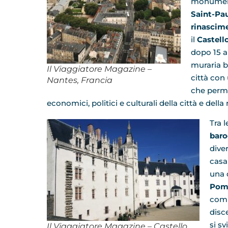
monument
Saint-Pa
rinascime
il
Castell
dopo 15 a
muraria b
Il Viaggiatore Magazine –
città con
Nantes, Francia
che perme
economici, politici e culturali della città e della
Tra l
baro
diver
casa
una d
Pom
comm
disc
si s
Il Viaggiatore Magazine – Castello