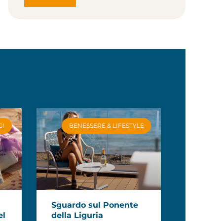
GI
BENESSERE & LIFESTYLE
Sguardo sul Ponente
el
della Liguria