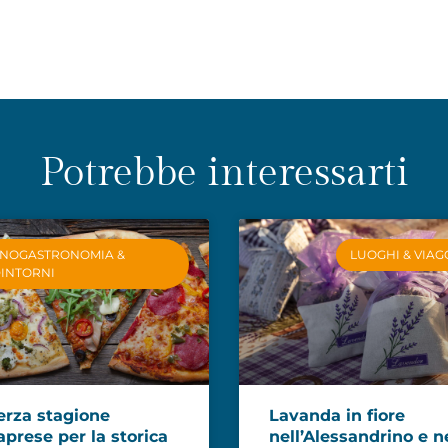
Potrebbe interessarti
NOGASTRONOMIA &
LUOGHI & VIAG
INTORNI
erza stagione
Lavanda in fiore
aprese per la storica
nell’Alessandrino e n