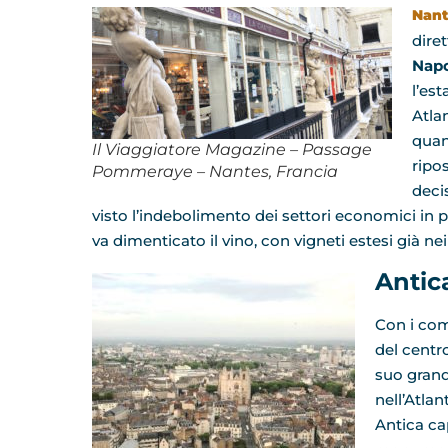
Nant
dire
Napo
l’es
Atla
quan
Il Viaggiatore Magazine – Passage
ripo
Pommeraye – Nantes, Francia
decis
visto l’indebolimento dei settori economici in pa
va dimenticato il vino, con vigneti estesi già ne
Antic
Con i comu
del centro
suo grand
nell’Atla
Antica ca