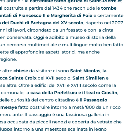
i antichi: la
cattedrale tardo gotica di Saint-Pierre et
ul
costruita a partire dal 1434 che racchiude le
tombe
ntali di
Francesco II e Margherita di Foix
e certamente
o dei Duchi di Bretagna del XV secolo
, riaperto nel 2007
nni di lavori, circondato da un fossato e con la cinta
en conservata. Oggi è adibito a museo di storia della
 un percorso multimediale e multilingue molto ben fatto
tte di approfondire aspetti storici, ma anche
 regione.
e altre
chiese
da visitare ci sono
Saint Nicolas
,
la
cca Sainte Croix
del XVII secolo,
Saint Similien
e
se altre. Oltre a edifici del XVII e XVIII secolo come la
 comunale, la
casa della Prefettura e il teatro Graslin
,
elle curiosità del centro cittadino è il
Passaggio
meraye
fatto costruire intorno a metà ‘800 da un ricco
erciante. Il passaggio è una fascinosa galleria in
esa occupata da piccoli negozi e coperta da vetrate che
viluppa intorno a una maestosa scalinata in legno