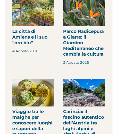
La città di
Parco Radicepura
Amiens e il suo
a Giarre: il
“oro blu”
Giardino
Mediterraneo che
4 Agosto 2026
cambia la cultura
3 Agosto 2026
Viaggio tra le
Carinzia: il
malghe per
fascino autentico
conoscere luoghi
dell’Austria tra
e sapori della
laghi alpini e