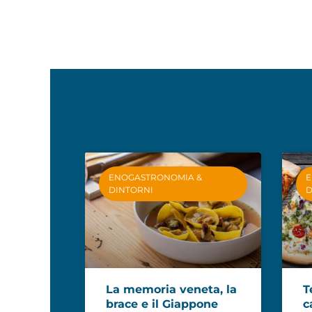
ENOGASTRONOMIA &
E
DINTORNI
D
La memoria veneta, la
T
brace e il Giappone
c