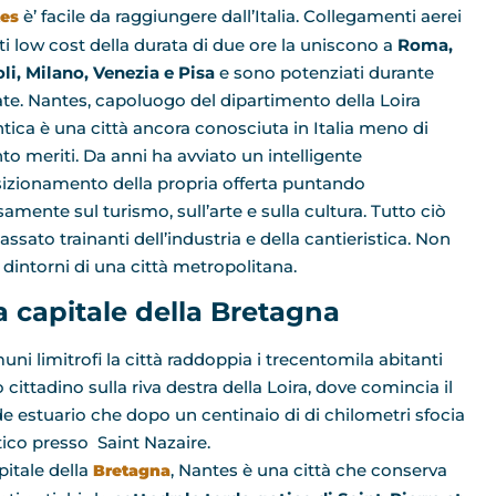
è’ facile da raggiungere dall’Italia. Collegamenti aerei
es
tti low cost della durata di due ore la uniscono a
Roma,
li, Milano, Venezia e Pisa
e sono potenziati durante
tate. Nantes, capoluogo del dipartimento della Loira
ntica è una città ancora conosciuta in Italia meno di
to meriti. Da anni ha avviato un intelligente
sizionamento della propria offerta puntando
amente sul turismo, sull’arte e sulla cultura. Tutto ciò
ssato trainanti dell’industria e della cantieristica. Non
i dintorni di una città metropolitana.
a capitale della Bretagna
ni limitrofi la città raddoppia i trecentomila abitanti
 cittadino sulla riva destra della Loira, dove comincia il
e estuario che dopo un centinaio di di chilometri sfocia
ntico presso Saint Nazaire.
pitale della
, Nantes è una città che conserva
Bretagna