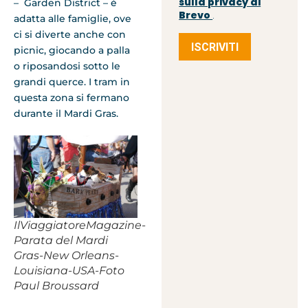
sulla privacy di
– Garden District – è
Brevo
.
adatta alle famiglie, ove
ci si diverte anche con
ISCRIVITI
picnic, giocando a palla
o riposandosi sotto le
grandi querce. I tram in
questa zona si fermano
durante il Mardi Gras.
IlViaggiatoreMagazine-
Parata del Mardi
Gras-New Orleans-
Louisiana-USA-Foto
Paul Broussard