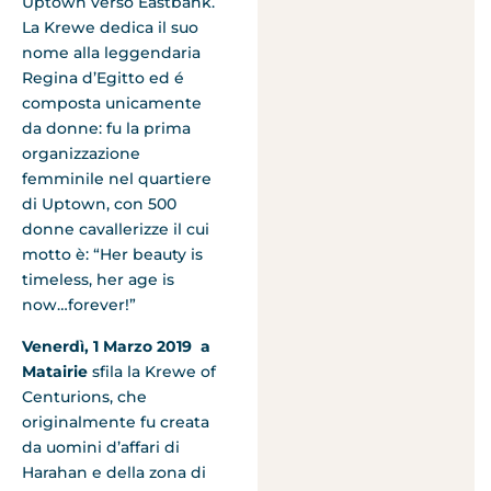
Uptown verso Eastbank.
La Krewe dedica il suo
nome alla leggendaria
Regina d’Egitto ed é
composta unicamente
da donne: fu la prima
organizzazione
femminile nel quartiere
di Uptown, con 500
donne cavallerizze il cui
motto è: “Her beauty is
timeless, her age is
now…forever!”
Venerdì, 1 Marzo 2019 a
Matairie
sfila la Krewe of
Centurions, che
originalmente fu creata
da uomini d’affari di
Harahan e della zona di