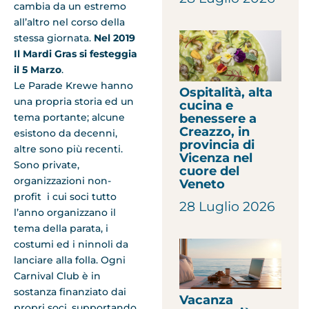
cambia da un estremo
all’altro nel corso della
stessa giornata.
Nel 2019
Il Mardi Gras si festeggia
il 5 Marzo
.
Le Parade Krewe hanno
Ospitalità, alta
una propria storia ed un
cucina e
benessere a
tema portante; alcune
Creazzo, in
esistono da decenni,
provincia di
altre sono più recenti.
Vicenza nel
Sono private,
cuore del
organizzazioni non-
Veneto
profit i cui soci tutto
28 Luglio 2026
l’anno organizzano il
tema della parata, i
costumi ed i ninnoli da
lanciare alla folla. Ogni
Carnival Club è in
sostanza finanziato dai
Vacanza
propri soci, supportando