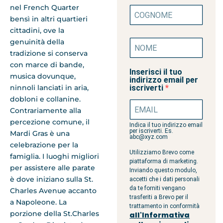
nel French Quarter
bensì in altri quartieri
cittadini, ove la
genuinità della
tradizione si conserva
con marce di bande,
Inserisci il tuo
musica dovunque,
indirizzo email per
iscriverti
ninnoli lanciati in aria,
dobloni e collanine.
Contrariamente alla
percezione comune, il
Indica il tuo indirizzo email
per iscriverti. Es.
Mardi Gras è una
abc@xyz.com
celebrazione per la
Utilizziamo Brevo come
famiglia. I luoghi migliori
piattaforma di marketing.
per assistere alle parate
Inviando questo modulo,
è dove iniziano sulla St.
accetti che i dati personali
da te forniti vengano
Charles Avenue accanto
trasferiti a Brevo per il
a Napoleone. La
trattamento in conformità
porzione della St.Charles
all'Informativa