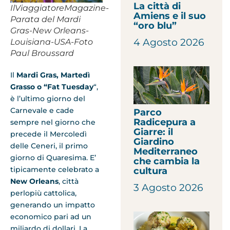
La città di
IlViaggiatoreMagazine-
Amiens e il suo
Parata del Mardi
“oro blu”
Gras-New Orleans-
4 Agosto 2026
Louisiana-USA-Foto
Paul Broussard
Il
Mardi Gras, Martedì
Grasso o “Fat Tuesday
“,
è l’ultimo giorno del
Carnevale e cade
Parco
Radicepura a
sempre nel giorno che
Giarre: il
precede il Mercoledì
Giardino
delle Ceneri, il primo
Mediterraneo
giorno di Quaresima. E’
che cambia la
tipicamente celebrato a
cultura
New Orleans
, città
3 Agosto 2026
perlopiù cattolica,
generando un impatto
economico pari ad un
miliardo di dollari. La