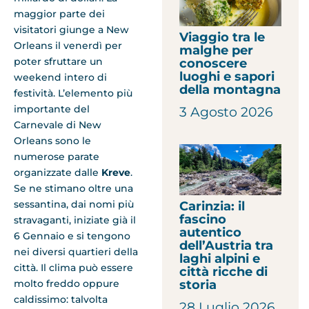
maggior parte dei
visitatori giunge a New
Viaggio tra le
Orleans il venerdì per
malghe per
poter sfruttare un
conoscere
luoghi e sapori
weekend intero di
della montagna
festività. L’elemento più
importante del
3 Agosto 2026
Carnevale di New
Orleans sono le
numerose parate
organizzate dalle
Kreve
.
Se ne stimano oltre una
sessantina, dai nomi più
Carinzia: il
fascino
stravaganti, iniziate già il
autentico
6 Gennaio e si tengono
dell’Austria tra
nei diversi quartieri della
laghi alpini e
città. Il clima può essere
città ricche di
storia
molto freddo oppure
caldissimo: talvolta
28 Luglio 2026