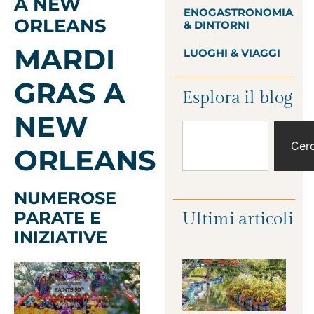
A NEW
ENOGASTRONOMIA
ORLEANS
& DINTORNI
MARDI
LUOGHI & VIAGGI
GRAS
A
Esplora il blog
NEW
Cer
ORLEANS
NUMEROSE
PARATE E
Ultimi articoli
INIZIATIVE