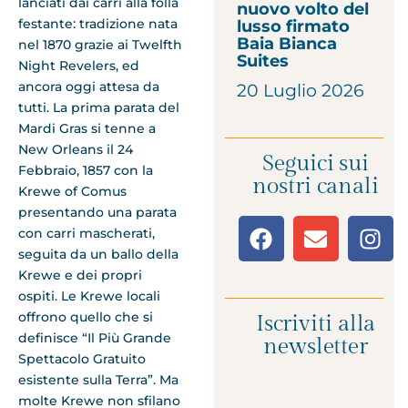
lanciati dai carri alla folla
nuovo volto del
festante: tradizione nata
lusso firmato
Baia Bianca
nel 1870 grazie ai Twelfth
Suites
Night Revelers, ed
ancora oggi attesa da
20 Luglio 2026
tutti. La prima parata del
Mardi Gras si tenne a
New Orleans il 24
Seguici sui
Febbraio, 1857 con la
nostri canali
Krewe of Comus
presentando una parata
con carri mascherati,
seguita da un ballo della
Krewe e dei propri
ospiti. Le Krewe locali
offrono quello che si
Iscriviti alla
definisce “Il Più Grande
newsletter
Spettacolo Gratuito
esistente sulla Terra”. Ma
molte Krewe non sfilano