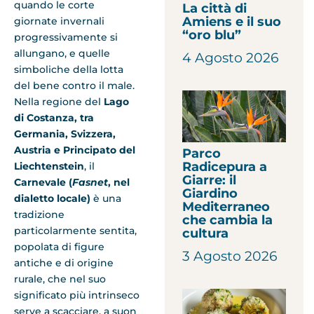
quando le corte
La città di
Amiens e il suo
giornate invernali
“oro blu”
progressivamente si
allungano, e quelle
4 Agosto 2026
simboliche della lotta
del bene contro il male.
Nella regione del
Lago
di Costanza, tra
Germania, Svizzera,
Austria e Principato del
Parco
Radicepura a
Liechtenstein
, il
Giarre: il
Carnevale (
Fasnet
, nel
Giardino
dialetto locale)
è una
Mediterraneo
tradizione
che cambia la
particolarmente sentita,
cultura
popolata di figure
3 Agosto 2026
antiche e di origine
rurale, che nel suo
significato più intrinseco
serve a scacciare, a suon