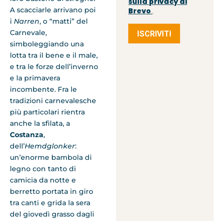
sulla privacy di
A scacciarle arrivano poi
Brevo
.
i
Narren
, o “matti” del
Carnevale,
ISCRIVITI
simboleggiando una
lotta tra il bene e il male,
e tra le forze dell’inverno
e la primavera
incombente. Fra le
tradizioni carnevalesche
più particolari rientra
anche la sfilata, a
Costanza
,
dell’
Hemdglonker
:
un’enorme bambola di
legno con tanto di
camicia da notte e
berretto portata in giro
tra canti e grida la sera
del giovedì grasso dagli