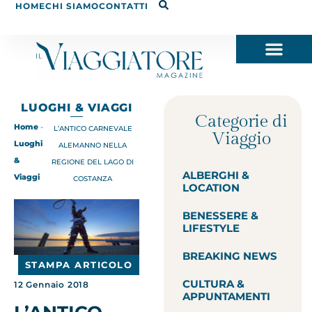
HOME
CHI SIAMO
CONTATTI
LUOGHI & VIAGGI
Categorie di
Home
-
L’ANTICO CARNEVALE
Viaggio
Luoghi
ALEMANNO NELLA
&
REGIONE DEL LAGO DI
ALBERGHI &
Viaggi
COSTANZA
LOCATION
BENESSERE &
LIFESTYLE
BREAKING NEWS
STAMPA ARTICOLO
CULTURA &
12 Gennaio 2018
APPUNTAMENTI