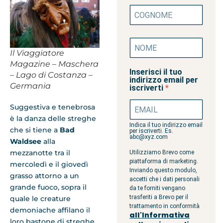
Il Viaggiatore
Magazine – Maschera
Inserisci il tuo
– Lago di Costanza –
indirizzo email per
Germania
iscriverti
Suggestiva e tenebrosa
è la danza delle streghe
Indica il tuo indirizzo email
che si tiene a
Bad
per iscriverti. Es.
abc@xyz.com
Waldsee
alla
mezzanotte tra il
Utilizziamo Brevo come
piattaforma di marketing.
mercoledì e il giovedì
Inviando questo modulo,
grasso attorno a un
accetti che i dati personali
grande fuoco, sopra il
da te forniti vengano
trasferiti a Brevo per il
quale le creature
trattamento in conformità
demoniache affilano il
all'Informativa
loro bastone di streghe.