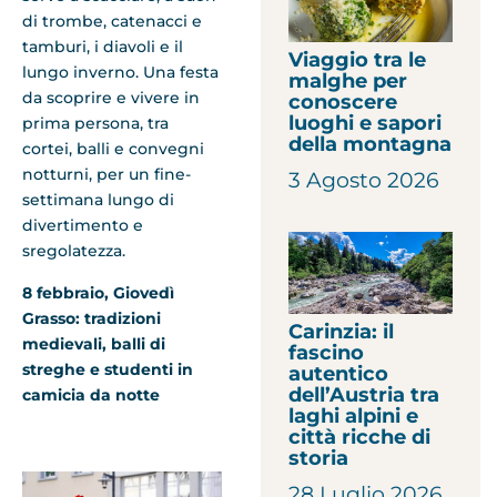
di trombe, catenacci e
tamburi, i diavoli e il
Viaggio tra le
lungo inverno. Una festa
malghe per
da scoprire e vivere in
conoscere
luoghi e sapori
prima persona, tra
della montagna
cortei, balli e convegni
notturni, per un fine-
3 Agosto 2026
settimana lungo di
divertimento e
sregolatezza.
8 febbraio, Giovedì
Grasso: tradizioni
Carinzia: il
medievali, balli di
fascino
streghe e studenti in
autentico
dell’Austria tra
camicia da notte
laghi alpini e
città ricche di
storia
28 Luglio 2026