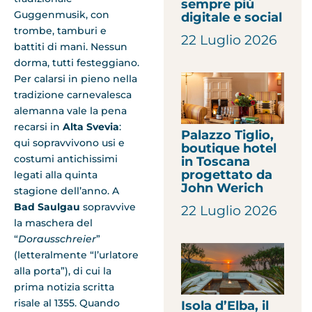
sempre più
Guggenmusik, con
digitale e social
trombe, tamburi e
22 Luglio 2026
battiti di mani. Nessun
dorma, tutti festeggiano.
Per calarsi in pieno nella
tradizione carnevalesca
alemanna vale la pena
recarsi in
Alta Svevia
:
Palazzo Tiglio,
qui sopravvivono usi e
boutique hotel
costumi antichissimi
in Toscana
progettato da
legati alla quinta
John Werich
stagione dell’anno. A
Bad Saulgau
sopravvive
22 Luglio 2026
la maschera del
“
Dorausschreier
”
(letteralmente “l’urlatore
alla porta”), di cui la
prima notizia scritta
risale al 1355. Quando
Isola d’Elba, il