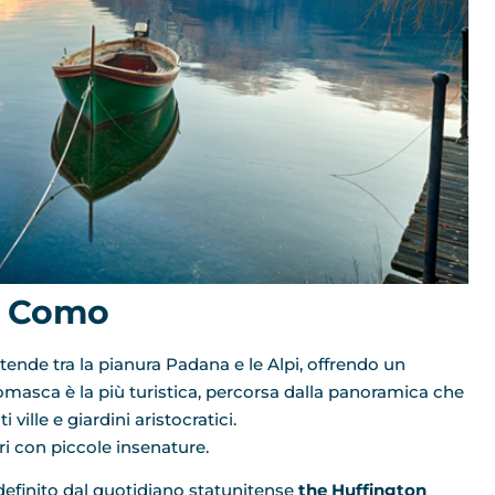
di Como
stende tra la pianura Padana e le Alpi, offrendo un
masca è la più turistica, percorsa dalla panoramica che
ville e giardini aristocratici.
i con piccole insenature.
 definito dal quotidiano statunitense
the Huffington