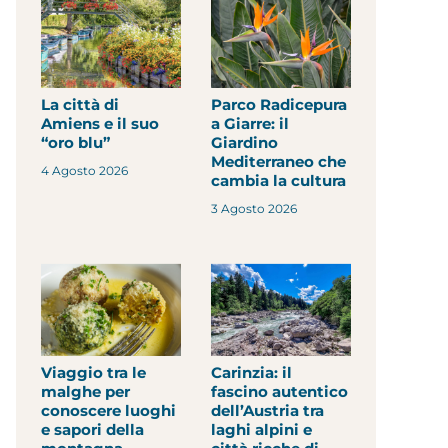
La città di
Parco Radicepura
Amiens e il suo
a Giarre: il
“oro blu”
Giardino
Mediterraneo che
4 Agosto 2026
cambia la cultura
3 Agosto 2026
Viaggio tra le
Carinzia: il
malghe per
fascino autentico
conoscere luoghi
dell’Austria tra
e sapori della
laghi alpini e