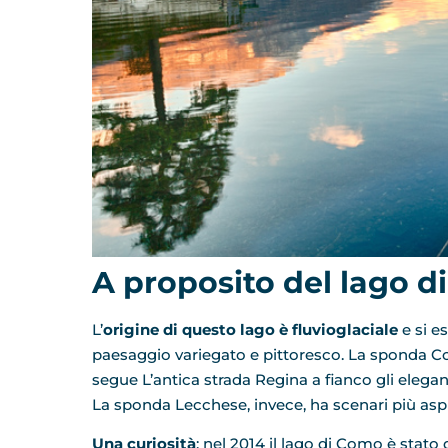
A proposito del lago 
L’
origine di questo lago è fluvioglaciale
e si e
paesaggio variegato e pittoresco. La sponda Co
segue L’antica strada Regina a fianco gli eleganti 
La sponda Lecchese, invece, ha scenari più aspr
Una curiosità
: nel 2014 il lago di Como è stato