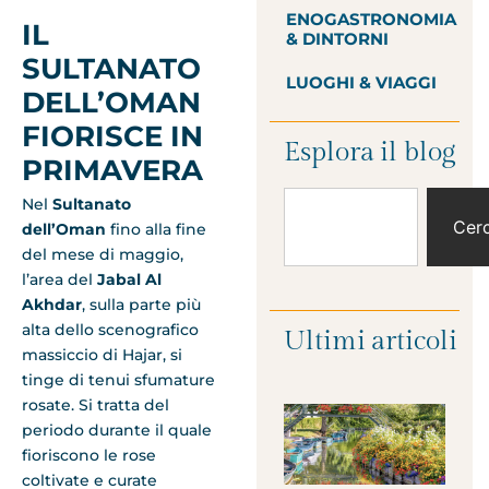
ENOGASTRONOMIA
IL
& DINTORNI
SULTANATO
LUOGHI & VIAGGI
DELL’OMAN
FIORISCE IN
Esplora il blog
PRIMAVERA
Nel
Sultanato
Cer
dell’Oman
fino alla fine
del mese di maggio,
l’area del
Jabal Al
Akhdar
,
sulla parte più
alta dello scenografico
Ultimi articoli
massiccio di Hajar, si
tinge di tenui sfumature
rosate. Si tratta del
periodo durante il quale
fioriscono le rose
coltivate e curate