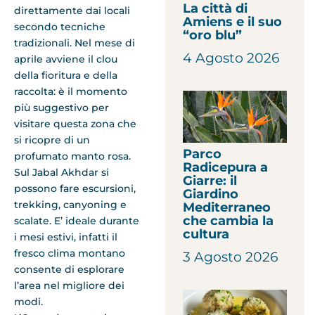
La città di
direttamente dai locali
Amiens e il suo
secondo tecniche
“oro blu”
tradizionali. Nel mese di
4 Agosto 2026
aprile avviene il clou
della fioritura e della
raccolta: è il momento
più suggestivo per
visitare questa zona che
si ricopre di un
Parco
profumato manto rosa.
Radicepura a
Sul Jabal Akhdar si
Giarre: il
possono fare escursioni,
Giardino
trekking, canyoning e
Mediterraneo
che cambia la
scalate. E’ ideale durante
cultura
i mesi estivi, infatti il
fresco clima montano
3 Agosto 2026
consente di esplorare
l’area nel migliore dei
modi.