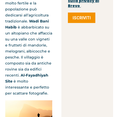
sulla privacy di
molto fertile e la
Brevo
.
popolazione può
dedicarsi all’agricoltura
ISCRIVITI
tradizionale.
Wadi Bani
Habib
è abbarbicato su
un altopiano che affaccia
su una valle con vigneti
e frutteti di mandorle,
melograni, albicocche e
pesche. Il villaggio è
composto sia da antiche
rovine sia da edifici
recenti.
Al-Fayadhiyah
Site
è molto
interessante e perfetto
per scattare fotografie.