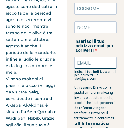
settembre l’uva; luglio e
agosto sono dedicati alla
raccolta delle pere; ad
agosto e settembre vi
sono le noci; mentre il
tempo delle olive è tra
settembre e ottobre;
Inserisci il tuo
indirizzo email per
agosto è anche il
iscriverti
periodo delle mandorle;
infine a luglio le prugne
e da luglio a ottobre le
mele.
Indica il tuo indirizzo email
per iscriverti. Es.
Vi sono molteplici
abc@xyz.com
paesini e piccoli villaggi
Utilizziamo Brevo come
da visitare.
Seiq
,
piattaforma di marketing.
Inviando questo modulo,
considerato il centro di
accetti che i dati personali
Al-Jabal Al-Akdhar, è
da te forniti vengano
situato fra Seih Qatnah e
trasferiti a Brevo per il
Wadi bani Habib. Grazie
trattamento in conformità
all'Informativa
agli aflaj il suo suolo è