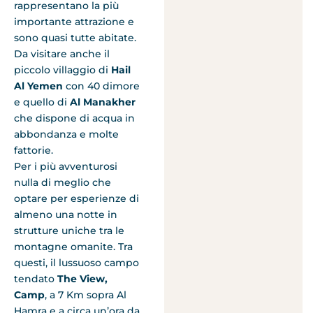
rappresentano la più
importante attrazione e
sono quasi tutte abitate.
Da visitare anche il
piccolo villaggio di
Hail
Al Yemen
con 40 dimore
e quello di
Al Manakher
che
dispone di acqua in
abbondanza e molte
fattorie.
Per i più avventurosi
nulla di meglio che
optare per esperienze di
almeno una notte in
strutture uniche tra le
montagne omanite. Tra
questi, il lussuoso campo
tendato
The View,
Camp
, a 7 Km sopra Al
Hamra e a circa un’ora da