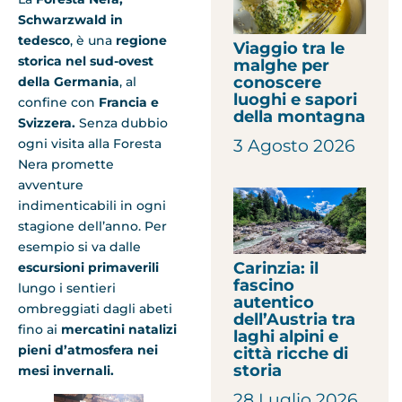
Schwarzwald in
tedesco
, è una
regione
Viaggio tra le
storica nel sud-ovest
malghe per
conoscere
della Germania
, al
luoghi e sapori
confine con
Francia e
della montagna
Svizzera.
Senza dubbio
ogni visita alla Foresta
3 Agosto 2026
Nera promette
avventure
indimenticabili in ogni
stagione dell’anno. Per
esempio si va dalle
Carinzia: il
escursioni primaverili
fascino
lungo i sentieri
autentico
ombreggiati dagli abeti
dell’Austria tra
fino ai
mercatini natalizi
laghi alpini e
pieni d’atmosfera nei
città ricche di
storia
mesi invernali.
28 Luglio 2026