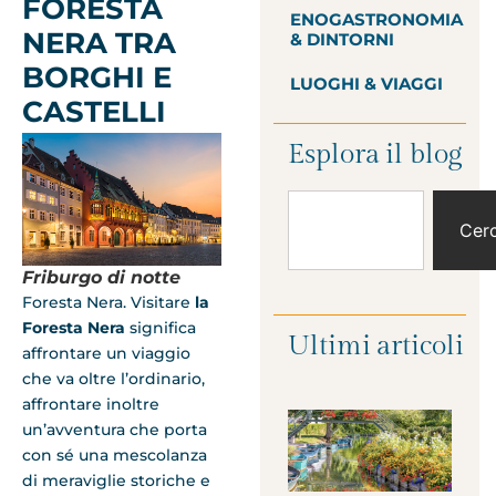
FORESTA
ENOGASTRONOMIA
NERA TRA
& DINTORNI
BORGHI E
LUOGHI & VIAGGI
CASTELLI
Esplora il blog
Cer
Friburgo di notte
Foresta Nera. Visitare
la
Foresta Nera
significa
Ultimi articoli
affrontare un viaggio
che va oltre l’ordinario,
affrontare inoltre
un’avventura che porta
con sé una mescolanza
di meraviglie storiche e