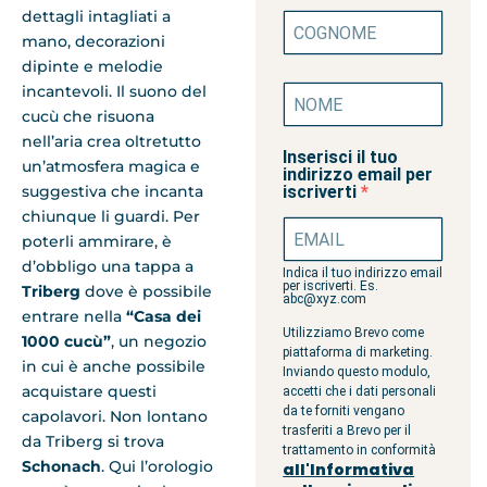
dettagli intagliati a
mano, decorazioni
dipinte e melodie
incantevoli. Il suono del
cucù che risuona
nell’aria crea oltretutto
Inserisci il tuo
un’atmosfera magica e
indirizzo email per
suggestiva che incanta
iscriverti
chiunque li guardi. Per
poterli ammirare, è
d’obbligo una tappa a
Indica il tuo indirizzo email
per iscriverti. Es.
Triberg
dove è possibile
abc@xyz.com
entrare nella
“Casa dei
Utilizziamo Brevo come
1000 cucù”
, un negozio
piattaforma di marketing.
in cui è anche possibile
Inviando questo modulo,
acquistare questi
accetti che i dati personali
da te forniti vengano
capolavori. Non lontano
trasferiti a Brevo per il
da Triberg si trova
trattamento in conformità
Schonach
. Qui l’orologio
all'Informativa