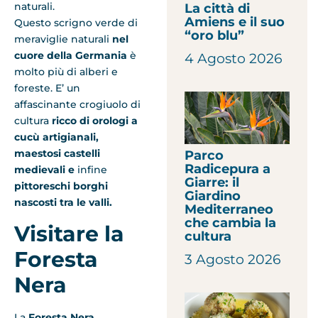
naturali.
La città di
Amiens e il suo
Questo scrigno verde di
“oro blu”
meraviglie naturali
nel
cuore della Germania
è
4 Agosto 2026
molto più di alberi e
foreste. E’ un
affascinante crogiuolo di
cultura
ricco di orologi a
cucù artigianali,
maestosi castelli
Parco
Radicepura a
medievali e
infine
Giarre: il
pittoreschi borghi
Giardino
nascosti tra le valli.
Mediterraneo
che cambia la
Visitare la
cultura
Foresta
3 Agosto 2026
Nera
La
Foresta Nera,