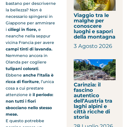
bastano per descriverne
la bellezza? Non è
Viaggio tra le
necessario spingersi in
malghe per
Giappone per ammirare
conoscere
i
ciliegi in fiore,
e
luoghi e sapori
neanche nella seppur
della montagna
vicina Francia per avere
3 Agosto 2026
campi tinti di lavanda.
Nemmeno ancora in
Olanda per cogliere
tulipani colorati
.
Ebbene
anche l’Italia è
ricca di fioriture
, l’unica
Carinzia: il
cosa a cui prestare
fascino
attenzione è
il periodo:
autentico
dell’Austria tra
non tutti i fiori
laghi alpini e
sbocciano nello stesso
città ricche di
mese.
storia
E questo potrebbe
28 Luglio 2026