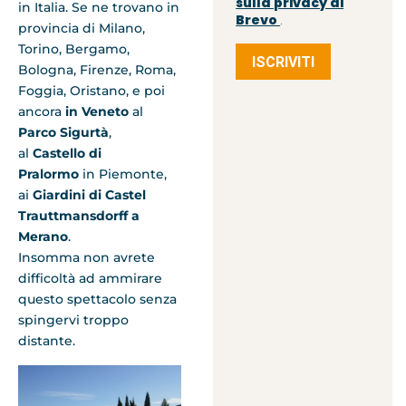
sulla privacy di
in Italia. Se ne trovano in
Brevo
.
provincia di Milano,
Torino, Bergamo,
ISCRIVITI
Bologna, Firenze, Roma,
Foggia, Oristano, e poi
ancora
in Veneto
al
Parco Sigurtà
,
al
Castello di
Pralormo
in Piemonte,
ai
Giardini di Castel
Trauttmansdorff a
Merano
.
Insomma non avrete
difficoltà ad ammirare
questo spettacolo senza
spingervi troppo
distante.