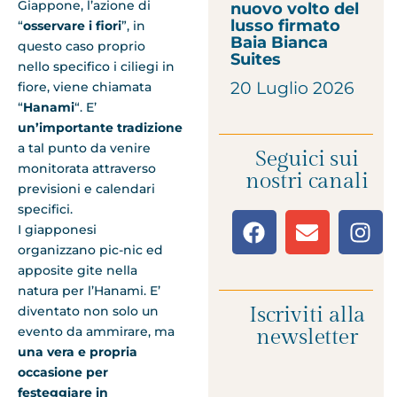
Giappone, l’azione di
nuovo volto del
lusso firmato
“
osservare i fiori
”, in
Baia Bianca
questo caso proprio
Suites
nello specifico i ciliegi in
20 Luglio 2026
fiore, viene chiamata
“
Hanami
“. E’
un’importante tradizione
a tal punto da venire
Seguici sui
monitorata attraverso
nostri canali
previsioni e calendari
specifici.
I giapponesi
organizzano pic-nic ed
apposite gite nella
natura per l’Hanami. E’
Iscriviti alla
diventato non solo un
evento da ammirare, ma
newsletter
una vera e propria
occasione per
festeggiare in