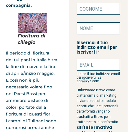
compagnia.
Fioritura di
ciliegio
Inserisci il tuo
indirizzo email per
iscriverti
Il periodo di fioritura
dei tulipani in Italia è tra
la fine di marzo e la fine
di aprile/inizio maggio.
Indica il tuo indirizzo email
per iscriverti. Es.
E così non è più
abc@xyz.com
necessario volare fino
Utilizziamo Brevo come
nei Paesi Bassi per
piattaforma di marketing.
ammirare distese di
Inviando questo modulo,
accetti che i dati personali
colori portate dalla
da te forniti vengano
fioritura di questi fiori.
trasferiti a Brevo per il
I campi di Tulipani sono
trattamento in conformità
all'Informativa
numerosi ormai anche