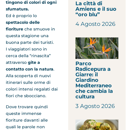
tingono di colori di ogni
La città di
Amiens e il suo
sfumatura.
“oro blu”
Ed è proprio lo
spettacolo delle
4 Agosto 2026
fioriture
che smuove in
questa stagione una
buona parte dei turisti.
I viaggiatori sono in
cerca della “rinascita”
attraverso
gite a
Parco
Radicepura a
contatto con la natura
.
Giarre: il
Alla scoperta di nuovi
Giardino
itinerari sulle orme di
Mediterraneo
colori intensi regalati dai
che cambia la
fiori che sbocciano.
cultura
3 Agosto 2026
Dove trovare quindi
queste immense
fioriture davanti alle
quali le parole non