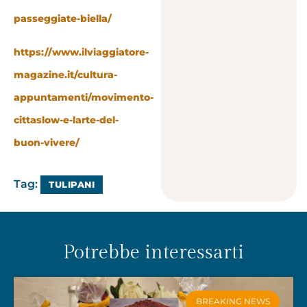
passeggiate-biella/
https://www.ilviaggiatore-
magazine.it/cultura-
appuntamenti/movimento-
cittaslow-e-larte-del-
buon-vivere/
Tag:
TULIPANI
Potrebbe interessarti
BREAKING NEWS