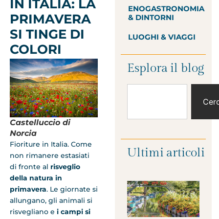
IN ITALIA: LA
ENOGASTRONOMIA
PRIMAVERA
& DINTORNI
SI TINGE DI
LUOGHI & VIAGGI
COLORI
Esplora il blog
Cer
Castelluccio di
Norcia
Fioriture in Italia. Come
Ultimi articoli
non rimanere estasiati
di fronte al
risveglio
della natura in
primavera
. Le giornate si
allungano, gli animali si
risvegliano e
i campi si