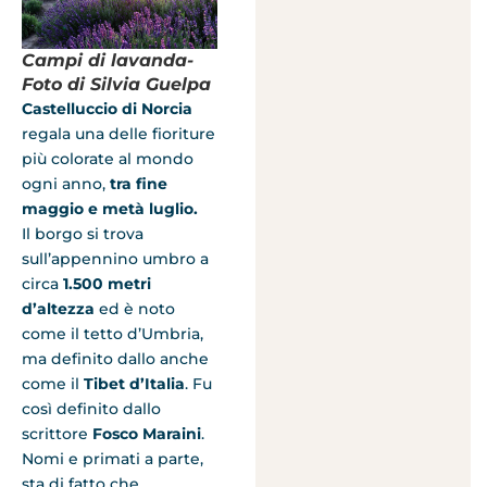
Campi di lavanda-
Foto di Silvia Guelpa
Castelluccio di Norcia
regala una delle fioriture
più colorate al mondo
ogni anno,
tra fine
maggio e metà luglio.
Il borgo si trova
sull’appennino umbro a
circa
1.500 metri
d’altezza
ed è noto
come il tetto d’Umbria,
ma definito dallo anche
come il
Tibet d’Italia
. Fu
così definito dallo
scrittore
Fosco Maraini
.
Nomi e primati a parte,
sta di fatto che