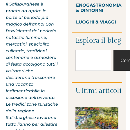
Il Salisburghese è
ENOGASTRONOMIA
& DINTORNI
pronto ad aprire le
porte al periodo più
LUOGHI & VIAGGI
magico dell’anno! Con
l’avvicinarsi del periodo
natalizio luminarie,
Esplora il blog
mercatini, specialità
culinarie, tradizioni
centenarie e atmosfera
Cer
di festa accolgono tutti i
visitatori che
desiderano trascorrere
una vacanza
Ultimi articoli
indimenticabile in
occasione dell’avvento.
Le tredici zone turistiche
della regione
Salisburghese lavorano
tutto l’anno per allestire