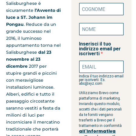
Salisburghese è
sicuramente
l’Avvento di
luce a ST. Johann im
Pongau
. Reduce da un
grande successo nel
2016, il luminoso
Inserisci il tuo
appuntamento torna nel
indirizzo email per
Salisburghese
dal 23
iscriverti
novembre al 23
dicembre
2017 per
stupire grandi e piccini
Indica il tuo indirizzo email
con meravigliose
per iscriverti. Es.
abc@xyz.com
installazioni luminose.
Utilizziamo Brevo come
Alberi, edifici e tutto il
piattaforma di marketing.
paesaggio circostante
Inviando questo modulo,
saranno vestiti a festa da
accetti che i dati personali
milioni di luci per
da te forniti vengano
trasferiti a Brevo per il
incorniciare il mercatino
trattamento in conformità
tradizionale che porterà
all'Informativa