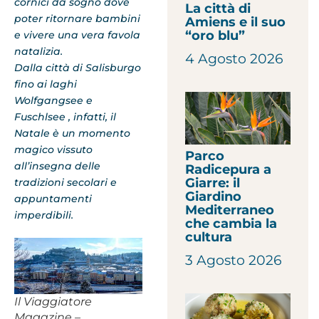
cornici da sogno dove
La città di
poter ritornare bambini
Amiens e il suo
“oro blu”
e vivere una vera favola
natalizia.
4 Agosto 2026
Dalla città di Salisburgo
fino ai laghi
Wolfgangsee e
Fuschlsee , infatti, il
Natale è un momento
magico vissuto
Parco
all’insegna delle
Radicepura a
Giarre: il
tradizioni secolari e
Giardino
appuntamenti
Mediterraneo
imperdibili.
che cambia la
cultura
3 Agosto 2026
Il Viaggiatore
Magazine –