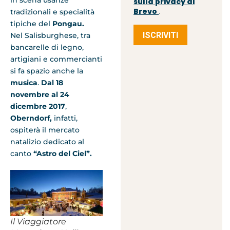
in scena usanze
sulla privacy di
Brevo
tradizionali e specialità
.
tipiche del
Pongau.
ISCRIVITI
Nel Salisburghese, tra
bancarelle di legno,
artigiani e commercianti
si fa spazio anche la
musica
.
Dal 18
novembre al 24
dicembre 2017
,
Oberndorf,
infatti,
ospiterà il mercato
natalizio dedicato al
canto
“Astro del Ciel”.
Il Viaggiatore