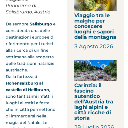
Panorama di
Salisbrurgo, Austria
Viaggio tra le
malghe per
Da sempre
Salisburgo
è
conoscere
considerata una delle
luoghi e sapori
della montagna
destinazioni europee di
riferimento per i turisti
3 Agosto 2026
alla ricerca di un fine
settimana alla scoperta
delle tradizioni natalizie
austriache.
Dalla fortezza di
Hohensalzburg al
Carinzia: il
castello di Hellbrunn
,
fascino
autentico
sono tantissimi infatti i
dell’Austria tra
luoghi allestiti a festa
laghi alpini e
che in città permettono
città ricche di
di immergersi nella
storia
magia del Natale. Le
28 Luglio 2026