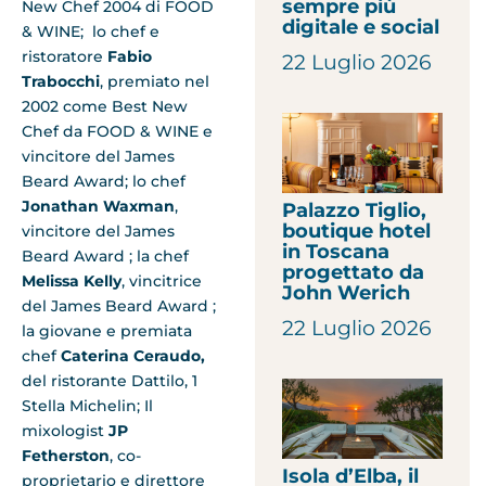
sempre più
New Chef 2004 di FOOD
digitale e social
& WINE; lo chef e
ristoratore
Fabio
22 Luglio 2026
Trabocchi
, premiato nel
2002 come Best New
Chef da FOOD & WINE e
vincitore del James
Beard Award; lo chef
Jonathan Waxman
,
Palazzo Tiglio,
boutique hotel
vincitore del James
in Toscana
Beard Award ; la chef
progettato da
Melissa Kelly
, vincitrice
John Werich
del James Beard Award ;
22 Luglio 2026
la giovane e premiata
chef
Caterina Ceraudo,
del ristorante Dattilo, 1
Stella Michelin; Il
mixologist
JP
Fetherston
, co-
Isola d’Elba, il
proprietario e direttore