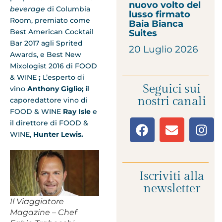
nuovo volto del
beverage
di Columbia
lusso firmato
Room, premiato come
Baia Bianca
Best American Cocktail
Suites
Bar 2017 agli Sprited
20 Luglio 2026
Awards, e Best New
Mixologist 2016 di FOOD
& WINE
;
L’esperto di
Seguici sui
vino
Anthony Giglio; i
l
nostri canali
caporedattore vino di
FOOD & WINE
Ray Isle
e
il direttore di FOOD &
WINE,
Hunter Lewis.
Iscriviti alla
newsletter
Il Viaggiatore
Magazine – Chef