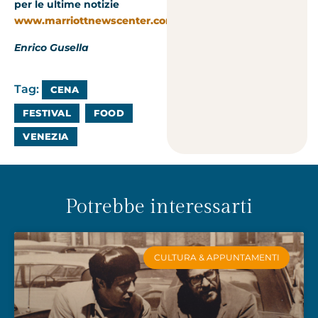
per le ultime notizie
www.marriottnewscenter.com
Enrico Gusella
Tag:
CENA
FESTIVAL
FOOD
VENEZIA
Potrebbe interessarti
CULTURA & APPUNTAMENTI