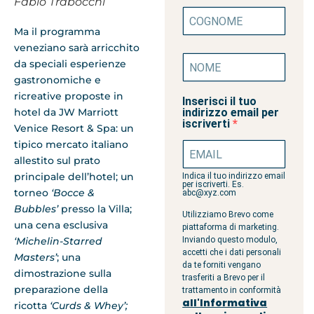
Fabio Trabocchi
Ma il programma
veneziano sarà arricchito
da speciali esperienze
gastronomiche e
ricreative proposte in
Inserisci il tuo
indirizzo email per
hotel da JW Marriott
iscriverti
Venice Resort & Spa: un
tipico mercato italiano
allestito sul prato
principale dell’hotel; un
Indica il tuo indirizzo email
per iscriverti. Es.
torneo
‘Bocce &
abc@xyz.com
Bubbles’
presso la Villa;
Utilizziamo Brevo come
una cena esclusiva
piattaforma di marketing.
Inviando questo modulo,
‘Michelin-Starred
accetti che i dati personali
Masters’
; una
da te forniti vengano
dimostrazione sulla
trasferiti a Brevo per il
preparazione della
trattamento in conformità
all'Informativa
ricotta
‘Curds & Whey’;