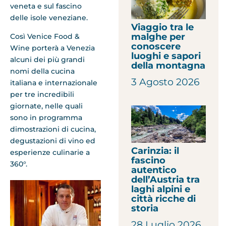
veneta e sul fascino
delle isole veneziane.
Viaggio tra le
malghe per
Così Venice Food &
conoscere
Wine porterà a Venezia
luoghi e sapori
alcuni dei più grandi
della montagna
nomi della cucina
3 Agosto 2026
italiana e internazionale
per tre incredibili
giornate, nelle quali
sono in programma
dimostrazioni di cucina,
degustazioni di vino ed
Carinzia: il
esperienze culinarie a
fascino
360°.
autentico
dell’Austria tra
laghi alpini e
città ricche di
storia
28 Luglio 2026