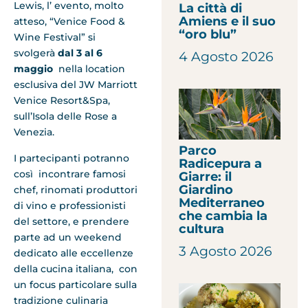
Lewis, l’ evento, molto
La città di
Amiens e il suo
atteso, “Venice Food &
“oro blu”
Wine Festival” si
svolgerà
dal 3 al 6
4 Agosto 2026
maggio
nella location
esclusiva del JW Marriott
Venice Resort&Spa,
sull’Isola delle Rose a
Venezia.
Parco
I partecipanti potranno
Radicepura a
così incontrare famosi
Giarre: il
Giardino
chef, rinomati produttori
Mediterraneo
di vino e professionisti
che cambia la
del settore, e prendere
cultura
parte ad un weekend
3 Agosto 2026
dedicato alle eccellenze
della cucina italiana, con
un focus particolare sulla
tradizione culinaria