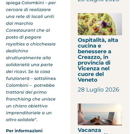
spiega Colombini –
per
cercare di realizzare
una rete di locali uniti
dal marchio
Corestaurant che al
posto di pagare
Ospitalità, alta
royalties a chicchessia
cucina e
benessere a
dedichino
Creazzo, in
strutturalmente alla
provincia di
solidarietà una parte
Vicenza nel
dei ricavi. Se la cosa
cuore del
funzionerà
– sottolinea
Veneto
Colombini
– potrebbe
28 Luglio 2026
trattarsi del primo
franchising che unisce
un chiaro obiettivo
imprenditoriale a un
altro solidale
”.
Vacanza
Per informazioni