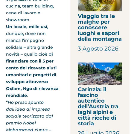
cucina, team building,
cene di lavoro e
Viaggio tra le
showroom.
malghe per
Un locale, mille usi
,
conoscere
luoghi e sapori
dunque, dove non
della montagna
manca l’impegno
solidale – altra grande
3 Agosto 2026
novità – quello cioè di
finanziare con il 5 per
cento del ricavato aiuti
umanitari e progetti di
sviluppo
attraverso
Oxfam, Ngo di rilevanza
Carinzia: il
fascino
mondiale
.
autentico
“
Ho preso spunto
dell’Austria tra
dall’idea di impresa
laghi alpini e
sociale teorizzata dal
città ricche di
premio Nobel
storia
Mohammed Yunus
–
28 Luglio 2026