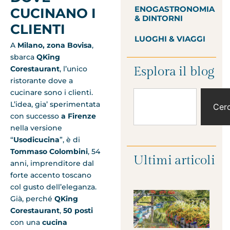
ENOGASTRONOMIA
CUCINANO I
& DINTORNI
CLIENTI
LUOGHI & VIAGGI
A
Milano, zona Bovisa
,
sbarca
QKing
Corestaurant
, l’unico
Esplora il blog
ristorante dove a
cucinare sono i clienti.
L’idea, gia’ sperimentata
Cer
con successo
a Firenze
nella versione
“
Usodicucina
”, è di
Tommaso Colombini
, 54
Ultimi articoli
anni, imprenditore dal
forte accento toscano
col gusto dell’eleganza.
Già, perché
QKing
Corestaurant
,
50 posti
con una
cucina