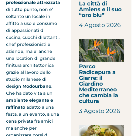
professionale attrezzata
La città di
Amiens e il suo
di tutto punto, non e’
“oro blu”
soltanto un locale in
affitto a uso e consumo
4 Agosto 2026
di appassionati di
cucina, cuochi dilettanti,
chef professionisti e
aziende, ma e’ anche
una location di grande
finitura architettonica
Parco
Radicepura a
grazie al lavoro dello
Giarre: il
studio milanese di
Giardino
design
Modourbano
.
Mediterraneo
Che ha dato vita a un
che cambia la
ambiente elegante e
cultura
raffinato
adatto a una
3 Agosto 2026
festa, a un evento, a una
cena privata fra amici
ma anche per
organizzare corsi di