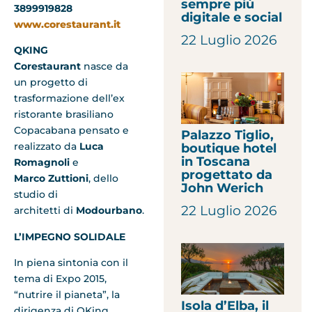
sempre più
3899919828
digitale e social
www.corestaurant.it
22 Luglio 2026
QKING
Corestaurant
nasce da
un progetto di
trasformazione dell’ex
ristorante brasiliano
Copacabana pensato e
Palazzo Tiglio,
realizzato da
Luca
boutique hotel
in Toscana
Romagnoli
e
progettato da
Marco Zuttioni
, dello
John Werich
studio di
22 Luglio 2026
architetti di
Modourbano
.
L’IMPEGNO SOLIDALE
In piena sintonia con il
tema di Expo 2015,
“nutrire il pianeta”, la
Isola d’Elba, il
dirigenza di QKing