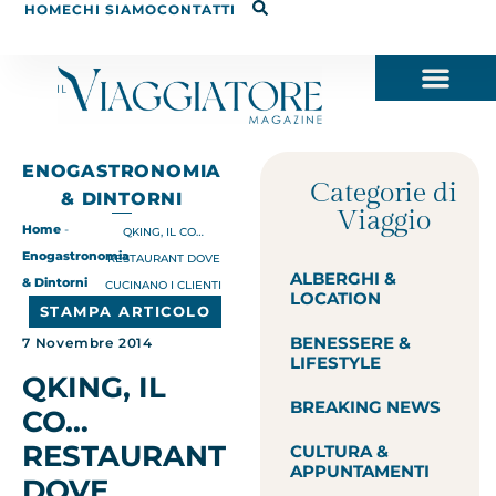
HOME
CHI SIAMO
CONTATTI
ENOGASTRONOMIA
Categorie di
& DINTORNI
Viaggio
Home
-
QKING, IL CO…
Enogastronomia
RESTAURANT DOVE
ALBERGHI &
& Dintorni
CUCINANO I CLIENTI
LOCATION
STAMPA ARTICOLO
BENESSERE &
7 Novembre 2014
LIFESTYLE
QKING, IL
BREAKING NEWS
CO…
RESTAURANT
CULTURA &
APPUNTAMENTI
DOVE