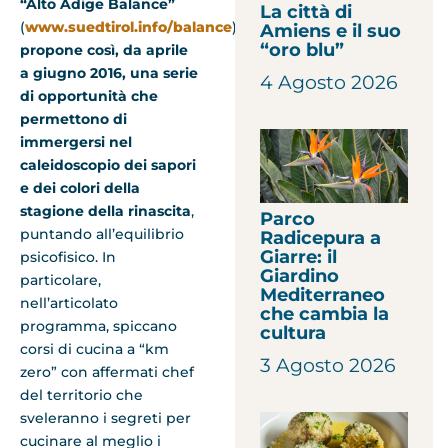
“Alto Adige Balance”
La città di
(
www.suedtirol.info/balance
)
Amiens e il suo
“oro blu”
propone così, da aprile
a giugno 2016, una serie
4 Agosto 2026
di opportunità che
permettono di
immergersi nel
caleidoscopio dei sapori
e dei colori della
stagione della rinascita
,
Parco
puntando all’equilibrio
Radicepura a
Giarre: il
psicofisico. In
Giardino
particolare,
Mediterraneo
nell’articolato
che cambia la
programma, spiccano
cultura
corsi di cucina a “km
3 Agosto 2026
zero” con affermati chef
del territorio che
sveleranno i segreti per
cucinare al meglio i