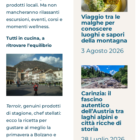
prodotti locali. Ma non
mancheranno rilassanti
Viaggio tra le
escursioni, eventi, corsi e
malghe per
momenti wellness.
conoscere
luoghi e sapori
Tutti in cucina, a
della montagna
ritrovare l’equilibrio
3 Agosto 2026
Carinzia: il
fascino
autentico
Terroir,
genuini prodotti
dell’Austria tra
di stagione, chef stellati:
laghi alpini e
ecco la ricetta per
città ricche di
gustare al meglio la
storia
primavera a Bolzano e
28 Luglio 2026