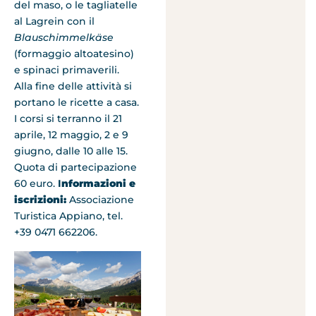
del maso, o le tagliatelle
al Lagrein con il
Blauschimmelkäse
(formaggio altoatesino)
e spinaci primaverili.
Alla fine delle attività si
portano le ricette a casa.
I corsi si terranno il 21
aprile, 12 maggio, 2 e 9
giugno, dalle 10 alle 15.
Quota di partecipazione
60 euro.
I
nformazioni e
iscrizioni:
Associazione
Turistica Appiano, tel.
+39 0471 662206.