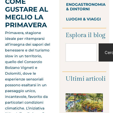
COME
ENOGASTRONOMIA
GUSTARE AL
& DINTORNI
MEGLIO LA
LUOGHI & VIAGGI
PRIMAVERA
Primavera, stagione
Esplora il blog
ideale per ritemprarsi
all’insegna dei sapori del
benessere e del turismo
Cer
slow in un territorio,
quello del Consorzio
Bolzano Vigneti e
Dolomiti, dove le
Ultimi articoli
esperienze sensoriali
possono esaltarsi in un
paesaggio unico,
incantevole, favorito da
particolari condizioni
climatiche. L’iniziativa