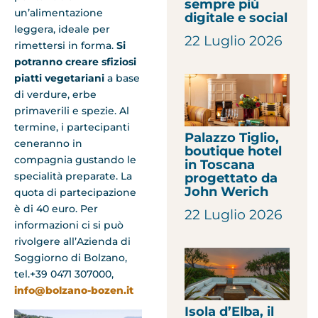
sempre più
un’alimentazione
digitale e social
leggera, ideale per
22 Luglio 2026
rimettersi in forma.
Si
potranno creare sfiziosi
piatti vegetariani
a base
di verdure, erbe
primaverili e spezie. Al
termine, i partecipanti
Palazzo Tiglio,
ceneranno in
boutique hotel
compagnia gustando le
in Toscana
specialità preparate. La
progettato da
John Werich
quota di partecipazione
è di 40 euro. Per
22 Luglio 2026
informazioni ci si può
rivolgere all’Azienda di
Soggiorno di Bolzano,
tel.+39 0471 307000,
info@bolzano-bozen.it
Isola d’Elba, il