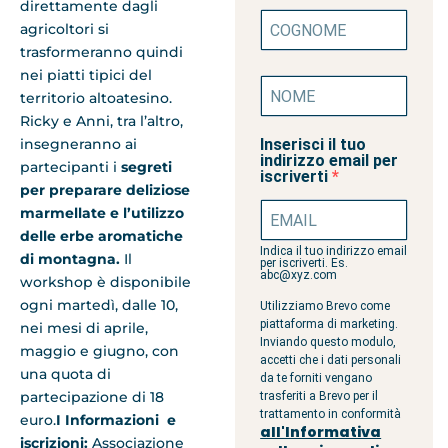
direttamente dagli
agricoltori si
trasformeranno quindi
nei piatti tipici del
territorio altoatesino.
Ricky e Anni, tra l’altro,
insegneranno ai
Inserisci il tuo
indirizzo email per
partecipanti i
segreti
iscriverti
per preparare deliziose
marmellate e l’utilizzo
delle erbe aromatiche
Indica il tuo indirizzo email
di montagna.
Il
per iscriverti. Es.
abc@xyz.com
workshop è disponibile
ogni martedì, dalle 10,
Utilizziamo Brevo come
piattaforma di marketing.
nei mesi di aprile,
Inviando questo modulo,
maggio e giugno, con
accetti che i dati personali
una quota di
da te forniti vengano
partecipazione di 18
trasferiti a Brevo per il
trattamento in conformità
euro.
I Informazioni e
all'Informativa
iscrizioni:
Associazione