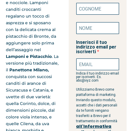
e nocciole. Lamponi
canditi croccanti
regalano un tocco di
asprezza e si sposano
con la delicata crema al
pistacchio di Bronte, da
Inserisci il tuo
aggiungere solo prima
indirizzo email per
dell’assaggio nel
iscriverti
Lamponi e Pistacchio
. La
versione più tradizionale,
il
Panettone Milano,
Indica il tuo indirizzo email
conquista con succosi
per iscriverti. Es.
abc@xyz.com
canditi di arance di
Sicuracusa e Catania, e
Utilizziamo Brevo come
piattaforma di marketing.
uvette di due varietà:
Inviando questo modulo,
quella Corinto, dolce, di
accetti che i dati personali
dimensioni piccole, dal
da te forniti vengano
trasferiti a Brevo per il
colore viola intenso, e
trattamento in conformità
quelle Cilena, da uva
all'Informativa
bianca, morbida e