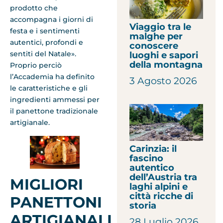
prodotto che
accompagna i giorni di
Viaggio tra le
festa e i sentimenti
malghe per
autentici, profondi e
conoscere
sentiti del Natale».
luoghi e sapori
della montagna
Proprio perciò
l’Accademia ha definito
3 Agosto 2026
le caratteristiche e gli
ingredienti ammessi per
il panettone tradizionale
artigianale.
Carinzia: il
fascino
autentico
dell’Austria tra
MIGLIORI
laghi alpini e
città ricche di
PANETTONI
storia
ARTIGIANALI
28 Luglio 2026