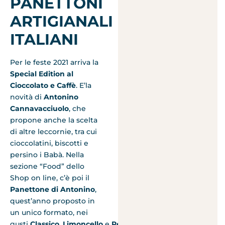
PANETTONI
ARTIGIANALI
ITALIANI
Per le feste 2021 arriva la
Special Edition al
Cioccolato e Caffè
. E’la
novità di
Antonino
Cannavacciuolo
, che
propone anche la scelta
di altre leccornie, tra cui
cioccolatini, biscotti e
persino i Babà. Nella
sezione “Food” dello
Shop on line, c’è poi il
Panettone di Antonino
,
quest’anno proposto in
un unico formato, nei
gusti
Classico
,
Limoncello
e
Pere