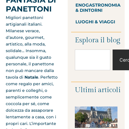
ENOGASTRONOMIA
PANETTONI
& DINTORNI
Migliori panettoni
LUOGHI & VIAGGI
artigianali italiani.
Milanese verace,
d’autore, gourmet,
Esplora il blog
artistico, alla moda,
solidale… Insomma,
qualunque sia il gusto
Cer
personale, il panettone
non può mancare dalla
tavola di
Natale
. Perfetto
come regalo per amici,
Ultimi articoli
parenti e colleghi, o
semplicemente come
coccola per sé, come
dolcezza da assaporare
lentamente a casa, con i
propri cari. L’importante