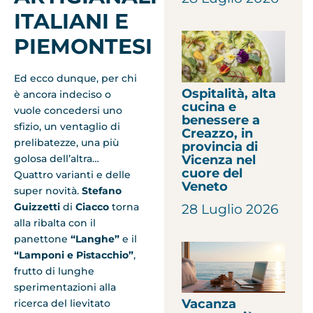
ITALIANI E
PIEMONTESI
Ed ecco dunque, per chi
Ospitalità, alta
è ancora indeciso o
cucina e
vuole concedersi uno
benessere a
sfizio, un ventaglio di
Creazzo, in
prelibatezze, una più
provincia di
Vicenza nel
golosa dell’altra…
cuore del
Quattro varianti e delle
Veneto
super novità.
Stefano
Guizzetti
di
Ciacco
torna
28 Luglio 2026
alla ribalta con il
panettone
“Langhe”
e il
“Lamponi e Pistacchio”
,
frutto di lunghe
sperimentazioni alla
Vacanza
ricerca del lievitato