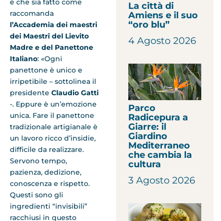
è che sia fatto come
La città di
raccomanda
Amiens e il suo
“oro blu”
l’Accademia dei maestri
dei Maestri del Lievito
4 Agosto 2026
Madre e del Panettone
Italiano
: «Ogni
panettone è unico e
irripetibile – sottolinea il
presidente
Claudio Gatti
-. Eppure è un’emozione
Parco
unica. Fare il panettone
Radicepura a
Giarre: il
tradizionale artigianale è
Giardino
un lavoro ricco d’insidie,
Mediterraneo
difficile da realizzare.
che cambia la
Servono tempo,
cultura
pazienza, dedizione,
3 Agosto 2026
conoscenza e rispetto.
Questi sono gli
ingredienti “invisibili”
racchiusi in questo