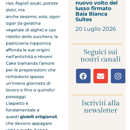
nuovo volto del
riso
,
fagioli azuki
,
patate
lusso firmato
dolci
, ma
Baia Bianca
anche
sesamo
,
soia
,
agar-
Suites
agar
(la gelatina
20 Luglio 2026
vegetale di alghe) e
uso
ridotto dello zucchero
, la
pasticceria nipponica
affonda le sue origini
Seguici sui
nell’antichità e Hiromi
nostri canali
Cake tramanda l’amore
per
le preparazioni che
richiedono spesso
un’intera giornata di
lavoro e fino a quindici
passaggi
.
Iscriviti alla
L’aspetto è
newsletter
fondamentale e
questi
gioielli artigianali
,
che devono appagare