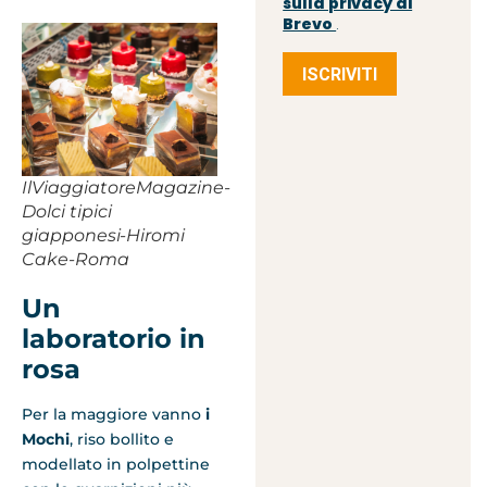
sulla privacy di
Brevo
.
ISCRIVITI
IlViaggiatoreMagazine-
Dolci tipici
giapponesi-Hiromi
Cake-Roma
Un
laboratorio in
rosa
Per la maggiore vanno
i
Mochi
, riso bollito e
modellato in polpettine