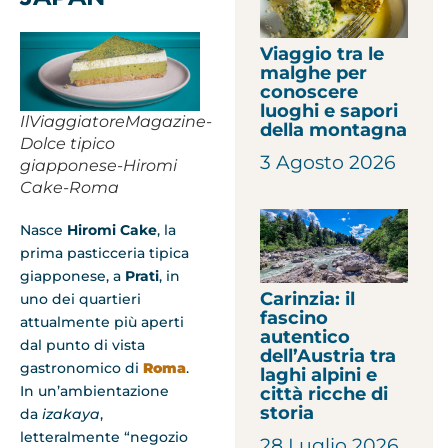
Viaggio tra le
malghe per
conoscere
luoghi e sapori
IlViaggiatoreMagazine-
della montagna
Dolce tipico
3 Agosto 2026
giapponese-Hiromi
Cake-Roma
Nasce
Hiromi Cake
, la
prima pasticceria tipica
giapponese, a
Prati
, in
Carinzia: il
uno dei quartieri
fascino
attualmente più aperti
autentico
dal punto di vista
dell’Austria tra
gastronomico di
Roma
.
laghi alpini e
In un’ambientazione
città ricche di
storia
da
izakaya
,
letteralmente “negozio
28 Luglio 2026