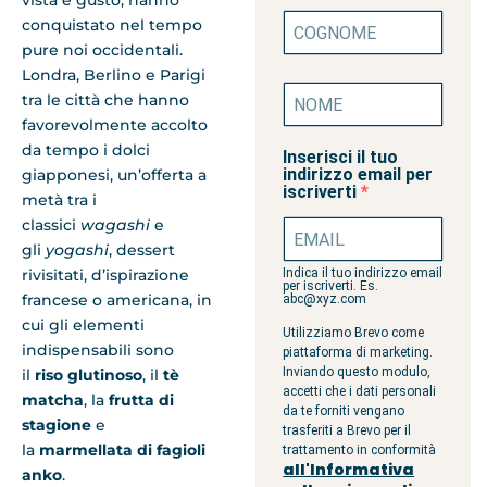
vista e gusto, hanno
conquistato nel tempo
pure noi occidentali.
Londra, Berlino e Parigi
tra le città che hanno
favorevolmente accolto
da tempo i dolci
Inserisci il tuo
indirizzo email per
giapponesi, un’offerta a
iscriverti
metà tra i
classici
wagashi
e
gli
yogashi
, dessert
Indica il tuo indirizzo email
rivisitati, d’ispirazione
per iscriverti. Es.
francese o americana, in
abc@xyz.com
cui gli elementi
Utilizziamo Brevo come
indispensabili sono
piattaforma di marketing.
Inviando questo modulo,
il
riso glutinoso
, il
tè
accetti che i dati personali
matcha
, la
frutta di
da te forniti vengano
stagione
e
trasferiti a Brevo per il
la
marmellata di fagioli
trattamento in conformità
all'Informativa
anko
.