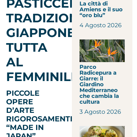
PASTICCERIA
La città di
Amiens e il suo
TRADIZIONALE
“oro blu”
4 Agosto 2026
GIAPPONESE
TUTTA
AL
Parco
FEMMINILE
Radicepura a
Giarre: il
Giardino
Mediterraneo
PICCOLE
che cambia la
OPERE
cultura
D’ARTE
3 Agosto 2026
RIGOROSAMENTE
“MADE IN
JAPAN”