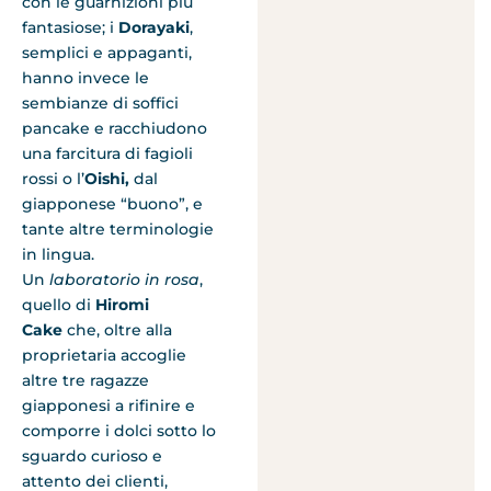
con le guarnizioni più
fantasiose; i
Dorayaki
,
semplici e appaganti,
hanno invece le
sembianze di soffici
pancake e racchiudono
una farcitura di fagioli
rossi o l’
Oishi,
dal
giapponese “buono”, e
tante altre terminologie
in lingua.
Un
laboratorio in rosa
,
quello di
Hiromi
Cake
che, oltre alla
proprietaria accoglie
altre tre ragazze
giapponesi a rifinire e
comporre i dolci sotto lo
sguardo curioso e
attento dei clienti,