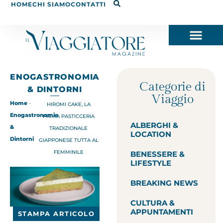
HOME
CHI SIAMO
CONTATTI
ENOGASTRONOMIA
Categorie di
& DINTORNI
Viaggio
Home
-
HIROMI CAKE, LA
Enogastronomia
PRIMA PASTICCERIA
ALBERGHI &
&
TRADIZIONALE
LOCATION
Dintorni
GIAPPONESE TUTTA AL
FEMMINILE
BENESSERE &
LIFESTYLE
BREAKING NEWS
CULTURA &
APPUNTAMENTI
STAMPA ARTICOLO