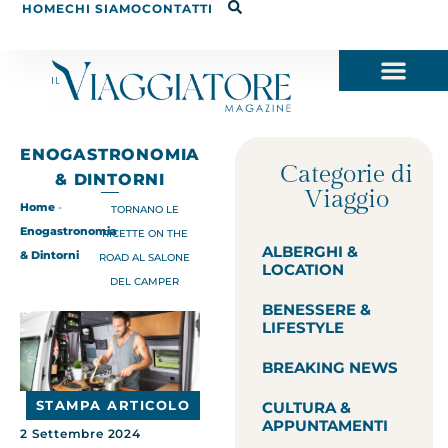
HOME
CHI SIAMO
CONTATTI
ENOGASTRONOMIA
Categorie di
& DINTORNI
Viaggio
Home
-
TORNANO LE
Enogastronomia
RICETTE ON THE
ALBERGHI &
& Dintorni
ROAD AL SALONE
LOCATION
DEL CAMPER
BENESSERE &
LIFESTYLE
BREAKING NEWS
STAMPA ARTICOLO
CULTURA &
APPUNTAMENTI
2 Settembre 2024