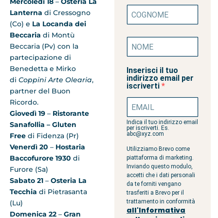
Mercoledì 18
–
Osteria La
Lanterna
di Cressogno
(Co) e
La Locanda dei
Beccaria
di Montù
Beccaria (Pv) con la
partecipazione di
Benedetta e Mirko
Inserisci il tuo
indirizzo email per
di
Coppini Arte Olearia
,
iscriverti
partner del Buon
Ricordo.
Giovedì 19
–
Ristorante
Indica il tuo indirizzo email
Sanafollia – Gluten
per iscriverti. Es.
abc@xyz.com
Free
di Fidenza (Pr)
Venerdì 20
–
Hostaria
Utilizziamo Brevo come
Baccofurore 1930
di
piattaforma di marketing.
Inviando questo modulo,
Furore (Sa)
accetti che i dati personali
Sabato 21
–
Osteria La
da te forniti vengano
Tecchia
di Pietrasanta
trasferiti a Brevo per il
trattamento in conformità
(Lu)
all'Informativa
Domenica 22
–
Gran