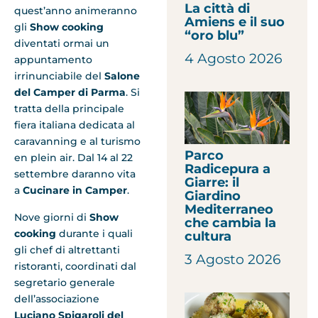
La città di
quest’anno animeranno
Amiens e il suo
gli
Show cooking
“oro blu”
diventati ormai un
4 Agosto 2026
appuntamento
irrinunciabile del
Salone
del Camper di Parma
. Si
tratta della principale
fiera italiana dedicata al
caravanning e al turismo
Parco
en plein air. Dal 14 al 22
Radicepura a
settembre daranno vita
Giarre: il
a
Cucinare in Camper
.
Giardino
Mediterraneo
Nove giorni di
Show
che cambia la
cooking
durante i quali
cultura
gli chef di altrettanti
3 Agosto 2026
ristoranti, coordinati dal
segretario generale
dell’associazione
Luciano Spigaroli del