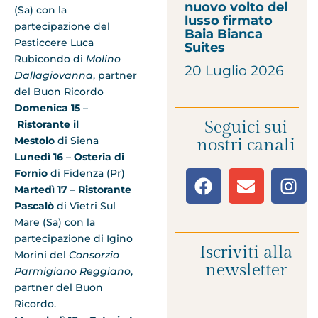
nuovo volto del
(Sa) con la
lusso firmato
partecipazione del
Baia Bianca
Pasticcere Luca
Suites
Rubicondo di
Molino
20 Luglio 2026
Dallagiovanna
, partner
del Buon Ricordo
Domenica 15
–
Seguici sui
Ristorante il
Mestolo
di Siena
nostri canali
Lunedì 16
–
Osteria di
Fornio
di Fidenza (Pr)
Martedì 17
–
Ristorante
Pascalò
di Vietri Sul
Mare (Sa) con la
partecipazione di Igino
Iscriviti alla
Morini del
Consorzio
newsletter
Parmigiano Reggiano
,
partner del Buon
Ricordo.