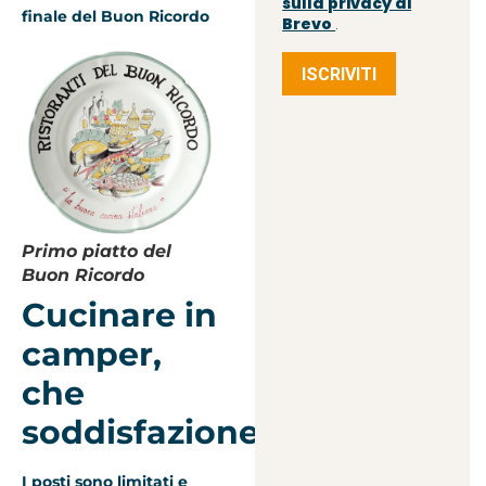
sulla privacy di
finale del Buon Ricordo
Brevo
.
ISCRIVITI
Primo piatto del
Buon Ricordo
Cucinare in
camper,
che
soddisfazione
!
I posti sono limitati e