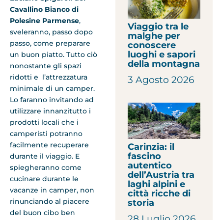
Cavallino Bianco di
Polesine Parmense
,
Viaggio tra le
sveleranno, passo dopo
malghe per
passo, come preparare
conoscere
luoghi e sapori
un buon piatto. Tutto ciò
della montagna
nonostante gli spazi
ridotti e l’attrezzatura
3 Agosto 2026
minimale di un camper.
Lo faranno invitando ad
utilizzare innanzitutto i
prodotti locali che i
camperisti potranno
facilmente recuperare
Carinzia: il
fascino
durante il viaggio. E
autentico
spiegheranno come
dell’Austria tra
cucinare durante le
laghi alpini e
vacanze in camper, non
città ricche di
rinunciando al piacere
storia
del buon cibo ben
28 Luglio 2026