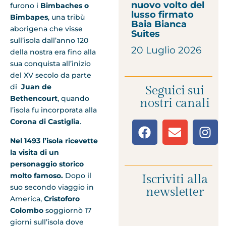
nuovo volto del
furono i
Bimbaches o
lusso firmato
Bimbapes
, una tribù
Baia Bianca
aborigena che visse
Suites
sull’isola dall’anno 120
20 Luglio 2026
della nostra era fino alla
sua conquista all’inizio
del XV secolo da parte
di
Juan de
Seguici sui
Bethencourt
, quando
nostri canali
l’isola fu incorporata alla
Corona di Castiglia
.
Nel 1493 l’isola ricevette
la visita di un
personaggio storico
molto famoso.
Dopo il
Iscriviti alla
suo secondo viaggio in
newsletter
America,
Cristoforo
Colombo
soggiornò 17
giorni sull’isola dove