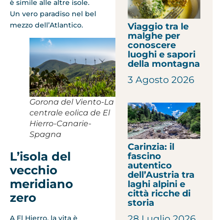
è simile alle altre isole.
Un vero paradiso nel bel
mezzo dell’Atlantico.
Viaggio tra le
malghe per
conoscere
luoghi e sapori
della montagna
3 Agosto 2026
Gorona del Viento-La
centrale eolica de El
Hierro-Canarie-
Spagna
Carinzia: il
L’isola del
fascino
autentico
vecchio
dell’Austria tra
meridiano
laghi alpini e
città ricche di
zero
storia
28 Luglio 2026
A El Hierro, la vita è