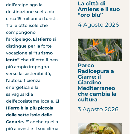
La città di
dell’arcipelago la
Amiens e il suo
destinazione scelta da
“oro blu”
circa 15 milioni di turisti.
4 Agosto 2026
Tra le otto isole che
compongono
l’arcipelago,
El Hierro
si
distingue per la forte
vocazione al
“turismo
lento”
che riflette il ben
Parco
più ampio impegno
Radicepura a
verso la sostenibilità,
Giarre: il
l’autosufficienza
Giardino
energetica e la
Mediterraneo
che cambia la
salvaguardia
cultura
dell’ecosistema locale.
El
Hierro
è la più piccola
3 Agosto 2026
delle sette isole delle
Canarie.
E’ anche quella
più a ovest e il suo clima