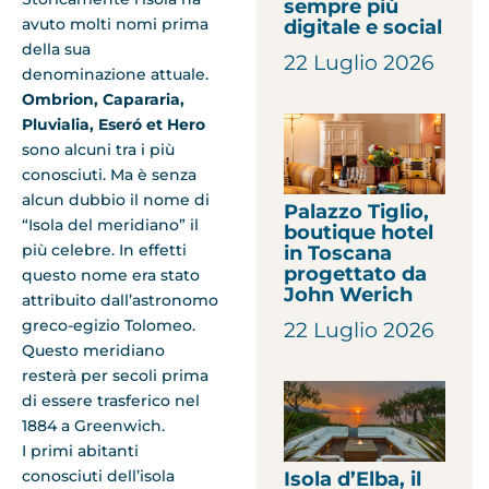
sempre più
avuto molti nomi prima
digitale e social
della sua
22 Luglio 2026
denominazione attuale.
Ombrion, Capararia,
Pluvialia, Eseró et Hero
sono alcuni tra i più
conosciuti. Ma è senza
alcun dubbio il nome di
Palazzo Tiglio,
“Isola del meridiano” il
boutique hotel
più celebre. In effetti
in Toscana
progettato da
questo nome era stato
John Werich
attribuito dall’astronomo
greco-egizio Tolomeo.
22 Luglio 2026
Questo meridiano
resterà per secoli prima
di essere trasferico nel
1884 a Greenwich.
I primi abitanti
conosciuti dell’isola
Isola d’Elba, il