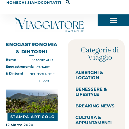
HOME
CHI SIAMO
CONTATTI
ENOGASTRONOMIA
Categorie di
& DINTORNI
Viaggio
Home
-
VIAGGIO ALLE
Enogastronomia
CANARIE
ALBERGHI &
& Dintorni
NELL’ISOLA DE EL
LOCATION
HIERRO
BENESSERE &
LIFESTYLE
BREAKING NEWS
STAMPA ARTICOLO
CULTURA &
APPUNTAMENTI
12 Marzo 2020