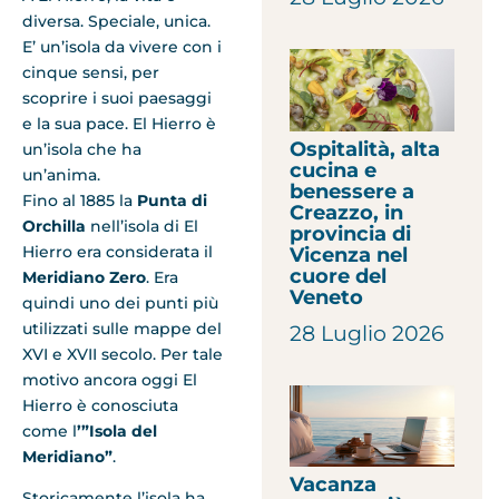
diversa. Speciale, unica.
E’ un’isola da vivere con i
cinque sensi, per
scoprire i suoi paesaggi
e la sua pace. El Hierro è
Ospitalità, alta
un’isola che ha
cucina e
un’anima.
benessere a
Fino al 1885 la
Punta di
Creazzo, in
Orchilla
nell’isola di El
provincia di
Hierro era considerata il
Vicenza nel
cuore del
Meridiano Zero
. Era
Veneto
quindi uno dei punti più
utilizzati sulle mappe del
28 Luglio 2026
XVI e XVII secolo. Per tale
motivo ancora oggi El
Hierro è conosciuta
come l
’”Isola del
Meridiano”
.
Vacanza
Storicamente l’isola ha