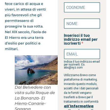
fece carico di acqua e
viveri, in attesa di venti
più favorevoli che gli
permttessero di
prosegire la sua rotta.
Nel XIX secolo, l’isola de
Inserisci il tuo
El Hierro era una terra
indirizzo email per
d’esilio per politici e
iscriverti
militari.
Indica il tuo indirizzo email
per iscriverti. Es.
abc@xyz.com
Utilizziamo Brevo come
piattaforma di marketing.
Inviando questo modulo,
Dal Belvedere con
accetti che i dati personali
vista sulla Roque de
da te forniti vengano
trasferiti a Brevo per il
La Bonanza- El
trattamento in conformità
Hierro-Canarie-
all'Informativa
Spagna