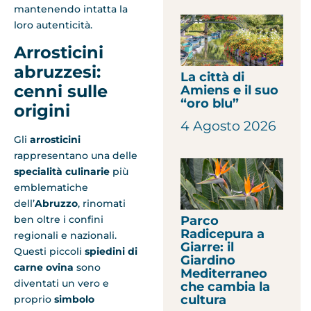
mantenendo intatta la
loro autenticità.
Arrosticini
abruzzesi:
La città di
cenni sulle
Amiens e il suo
“oro blu”
origini
4 Agosto 2026
Gli
arrosticini
rappresentano una delle
specialità culinarie
più
emblematiche
dell’
Abruzzo
, rinomati
Parco
ben oltre i confini
Radicepura a
regionali e nazionali.
Giarre: il
Questi piccoli
spiedini di
Giardino
carne ovina
sono
Mediterraneo
diventati un vero e
che cambia la
cultura
proprio
simbolo