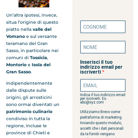
Un’altra ipotesi, invece,
situa l’origine di questo
piatto nella
valle del
Vomano
e sul versante
teramano del Gran
Sasso, in particolare nei
comuni di
Tossicia
,
Inserisci il tuo
Montorio
e
Isola del
indirizzo email per
Gran Sasso
.
iscriverti
Indipendentemente
dalle dispute sulle
Indica il tuo indirizzo email
origini, gli arrosticini
per iscriverti. Es.
abc@xyz.com
sono ormai diventati un
patrimonio culinario
Utilizziamo Brevo come
piattaforma di marketing.
condiviso in tutta la
Inviando questo modulo,
regione, incluse le
accetti che i dati personali
province di Chieti e
da te forniti vengano