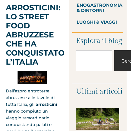
ENOGASTRONOMIA
ARROSTICINI:
& DINTORNI
LO STREET
LUOGHI & VIAGGI
FOOD
ABRUZZESE
Esplora il blog
CHE HA
CONQUISTATO
L’ITALIA
Cer
Ultimi articoli
Dall’aspro entroterra
abruzzese alle tavole di
tutta Italia, gli
arrosticini
hanno compiuto un
viaggio straordinario,
conquistando palati e