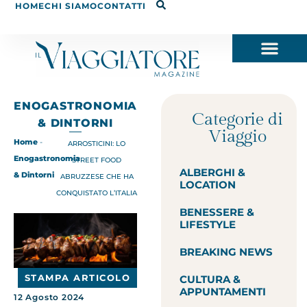
HOME
CHI SIAMO
CONTATTI
ENOGASTRONOMIA
Categorie di
& DINTORNI
Viaggio
Home
-
ARROSTICINI: LO
Enogastronomia
STREET FOOD
ALBERGHI &
& Dintorni
ABRUZZESE CHE HA
LOCATION
CONQUISTATO L’ITALIA
BENESSERE &
LIFESTYLE
BREAKING NEWS
STAMPA ARTICOLO
CULTURA &
APPUNTAMENTI
12 Agosto 2024