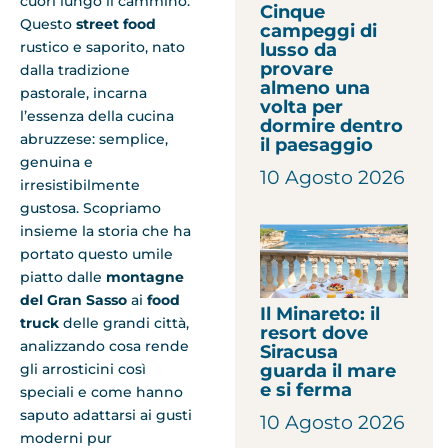
cuori lungo il cammino.
Cinque
Questo
street food
campeggi di
rustico e saporito, nato
lusso da
provare
dalla tradizione
almeno una
pastorale, incarna
volta per
l’essenza della cucina
dormire dentro
abruzzese: semplice,
il paesaggio
genuina e
10 Agosto 2026
irresistibilmente
gustosa. Scopriamo
insieme la storia che ha
portato questo umile
piatto dalle
montagne
del Gran Sasso
ai
food
Il Minareto: il
truck
delle grandi città,
resort dove
analizzando cosa rende
Siracusa
gli arrosticini così
guarda il mare
e si ferma
speciali e come hanno
saputo adattarsi ai gusti
10 Agosto 2026
moderni pur