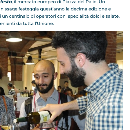
 festa
,
il mercato europeo di Piazza del Palio. Un
nissage festeggia quest’anno la decima edizione e
i un centinaio di operatori con specialità dolci e salate,
nienti da tutta l’Unione.