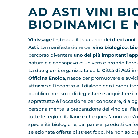
AD ASTI VINI BI
BIODINAMICI E 
Vinissage
festeggia il traguardo dei
dieci anni
,
Asti.
La manifestazione del
vino biologico, bi
percorso diventare
uno dei più importanti app
naturale e consapevole: un vero e proprio fiore a
La due giorni, organizzata dalla
Città di Asti
in
Officina Enoica
, nasce per promuovere e avvici
attraverso l’incontro e il dialogo con i produttori
pubblico non solo di degustare e acquistare il 
soprattutto è l’occasione per conoscere, dialo
personalmente la preparazione del vino dal fila
tutte le regioni italiane e che quest’anno vedrà 
specialità biologiche, dal pane ai prodotti da
selezionata offerta di street food. Ma non solo: pe