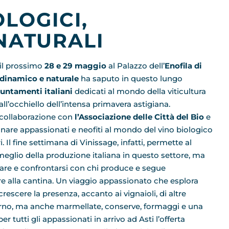
OLOGICI,
NATURALI
 il prossimo
28 e 29 maggio
al Palazzo dell’
Enofila di
odinamico e naturale
ha saputo in questo lungo
untamenti italiani
dedicati al mondo della viticultura
ll’occhiello dell’intensa primavera astigiana.
 collaborazione con
l’Associazione delle Città del Bio
e
nare appassionati e neofiti al mondo del vino biologico
. Il fine settimana di Vinissage, infatti, permette al
meglio della produzione italiana in questo settore, ma
gare e confrontarsi con chi produce e segue
re alla cantina. Un viaggio appassionato che esplora
crescere la presenza, accanto ai vignaioli, di altre
 forno, ma anche marmellate, conserve, formaggi e una
r tutti gli appassionati in arrivo ad Asti l’offerta