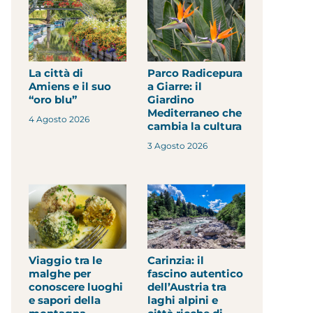
La città di
Parco Radicepura
Amiens e il suo
a Giarre: il
“oro blu”
Giardino
Mediterraneo che
4 Agosto 2026
cambia la cultura
3 Agosto 2026
Viaggio tra le
Carinzia: il
malghe per
fascino autentico
conoscere luoghi
dell’Austria tra
e sapori della
laghi alpini e