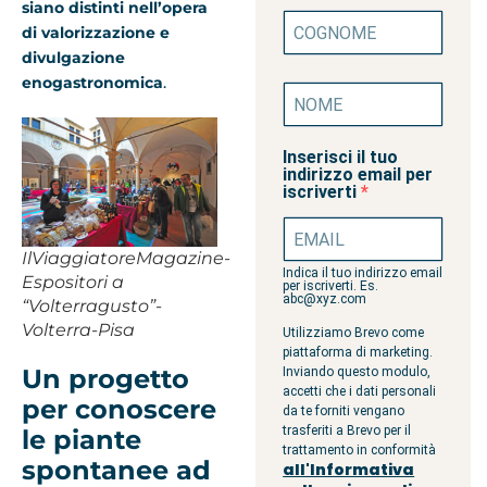
siano distinti nell’opera
di valorizzazione e
divulgazione
enogastronomica
.
Inserisci il tuo
indirizzo email per
iscriverti
IlViaggiatoreMagazine-
Indica il tuo indirizzo email
Espositori a
per iscriverti. Es.
abc@xyz.com
“Volterragusto”-
Volterra-Pisa
Utilizziamo Brevo come
piattaforma di marketing.
Un progetto
Inviando questo modulo,
accetti che i dati personali
per conoscere
da te forniti vengano
trasferiti a Brevo per il
le piante
trattamento in conformità
spontanee ad
all'Informativa