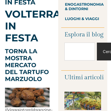
IN FESTA
ENOGASTRONOMIA
& DINTORNI
VOLTERRA
LUOGHI & VIAGGI
IN
Esplora il blog
FESTA
TORNA LA
Cer
MOSTRA
MERCATO
DEL TARTUFO
Ultimi articoli
MARZUOLO
IlViaggiatoreMagazine-