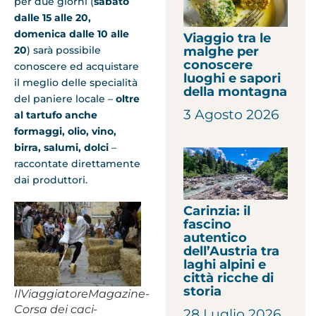
per due giorni (
sabato
dalle 15 alle 20,
domenica dalle 10 alle
Viaggio tra le
malghe per
20
) sarà possibile
conoscere
conoscere ed acquistare
luoghi e sapori
il meglio delle specialità
della montagna
del paniere locale –
oltre
3 Agosto 2026
al tartufo anche
formaggi, olio, vino,
birra, salumi, dolci
–
raccontate direttamente
dai produttori.
Carinzia: il
fascino
autentico
dell’Austria tra
laghi alpini e
città ricche di
storia
IlViaggiatoreMagazine-
Corsa dei caci-
28 Luglio 2026