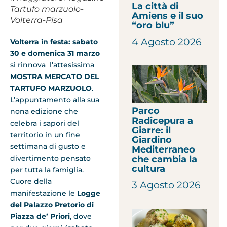
La città di
Tartufo marzuolo-
Amiens e il suo
Volterra-Pisa
“oro blu”
4 Agosto 2026
Volterra in festa: sabato
30 e domenica 31 marzo
si rinnova l’attesissima
MOSTRA MERCATO DEL
TARTUFO MARZUOLO
.
L’appuntamento alla sua
Parco
nona edizione che
Radicepura a
celebra i sapori del
Giarre: il
territorio in un fine
Giardino
settimana di gusto e
Mediterraneo
divertimento pensato
che cambia la
cultura
per tutta la famiglia.
Cuore della
3 Agosto 2026
manifestazione le
Logge
del Palazzo Pretorio di
Piazza de’ Priori
, dove