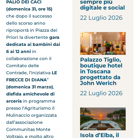
sempre più
PALIO DEI CACI
digitale e social
(domenica 31, ore 15)
che dopo il successo
22 Luglio 2026
dello scorso anno
riproporrà in Piazza dei
Priori la divertente
gara
dedicata ai bambini dai
6 ai 12 anni
in
collaborazione con il
Palazzo Tiglio,
boutique hotel
Comitato delle
in Toscana
Contrade, l’iniziativa
LE
progettato da
FRECCE DI DIANA
”
John Werich
(domenica 31 marzo)
,
22 Luglio 2026
disfida amichevole di
arceria
in programma
presso l’Agriturismo il
Mulinaccio organizzata
dall’associazione
Communitas Monte
Isola d’Elba, il
Voltraio, e molto altro