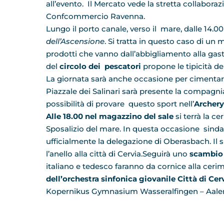
all’evento. Il Mercato vede la stretta collaboraz
Confcommercio Ravenna.
Lungo il porto canale, verso il mare, dalle 14.00
dell’Ascensione
. Si tratta in questo caso di u
prodotti che vanno dall’abbigliamento alla gast
del
circolo dei pescatori
propone le tipicità de
La giornata sarà anche occasione per cimentarsi n
Piazzale dei Salinari sarà presente la compagnia 
possibilità di provare questo sport nell’
Archery
Alle 18.00 nel magazzino del sale
si terrà la ce
Sposalizio del mare. In questa occasione sindac
ufficialmente la delegazione di Oberasbach. Il 
l’anello alla città di Cervia.Seguirà uno
scambio 
italiano e tedesco faranno da cornice alla ce
dell’orchestra sinfonica giovanile Città di Ce
Kopernikus Gymnasium Wasseralfingen – Aalen,