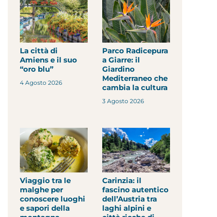
La città di
Parco Radicepura
Amiens e il suo
a Giarre: il
“oro blu”
Giardino
Mediterraneo che
4 Agosto 2026
cambia la cultura
3 Agosto 2026
Viaggio tra le
Carinzia: il
malghe per
fascino autentico
conoscere luoghi
dell’Austria tra
e sapori della
laghi alpini e