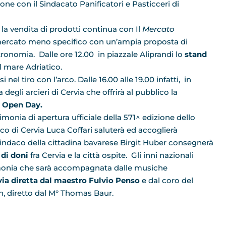
ione con il Sindacato Panificatori e Pasticceri di
 la vendita di prodotti continua con Il
Mercato
n mercato meno specifico con un’ampia proposta di
ronomia. Dalle ore 12.00 in piazzale Aliprandi lo
stand
l mare Adriatico.
el tiro con l’arco. Dalle 16.00 alle 19.00 infatti, in
degli arcieri di Cervia che offrirà al pubblico la
 Open Day.
rimonia di apertura ufficiale della 571^ edizione dello
o di Cervia Luca Coffari saluterà ed accoglierà
sindaco della cittadina bavarese Birgit Huber consegnerà
di doni
fra Cervia e la città ospite. Gli inni nazionali
rimonia che sarà accompagnata dalle musiche
rvia diretta dal maestro Fulvio Penso
e dal coro del
 diretto dal M° Thomas Baur.