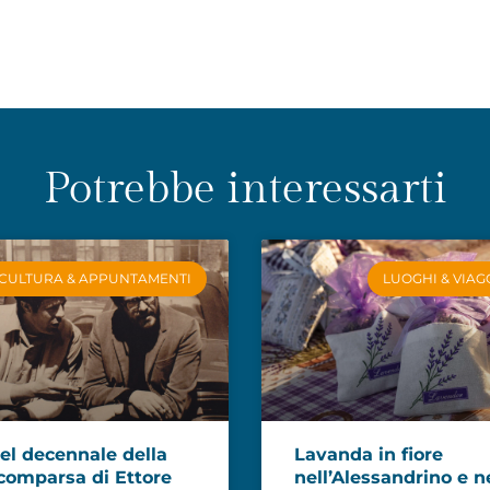
Potrebbe interessarti
CULTURA & APPUNTAMENTI
LUOGHI & VIAG
el decennale della
Lavanda in fiore
comparsa di Ettore
nell’Alessandrino e n