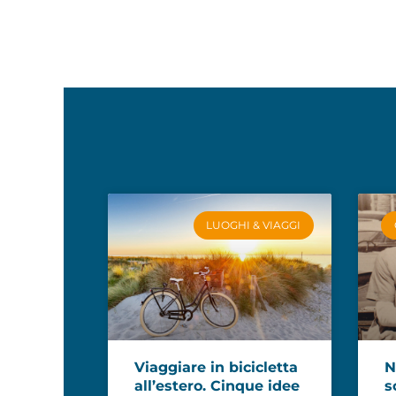
LUOGHI & VIAGGI
Viaggiare in bicicletta
N
all’estero. Cinque idee
s