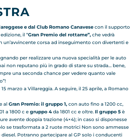
STRA
lareggese e dal Club Romano Canavese
con il supporto
dizione, il “
Gran Premio del rottame”,
che vedrà
n un’avvincente corsa ad inseguimento con divertenti e
egnando per realizzare una nuova specialità per le auto
i non reputano più in grado di stare su strada… bene,
sempre una seconda chance per vedere quanto vale
o”!
 15 marzo a Villareggia. A seguire, il 25 aprile, a Romano
 al
Gran Premio: il gruppo 1,
con auto fino a 1200 cc,
01 a 1800 c e
gruppo 4
da 1801 cc e oltre.
Il gruppo 5
è
tture avente doppia trazione (4×4); in caso si disponesse
 solo se trasformata a 2 ruote motrici Non sono ammesse
 diesel. Potranno partecipare al GP solo i conducenti