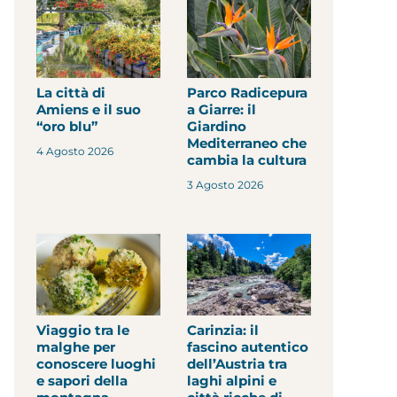
La città di
Parco Radicepura
Amiens e il suo
a Giarre: il
“oro blu”
Giardino
Mediterraneo che
4 Agosto 2026
cambia la cultura
3 Agosto 2026
Viaggio tra le
Carinzia: il
malghe per
fascino autentico
conoscere luoghi
dell’Austria tra
e sapori della
laghi alpini e