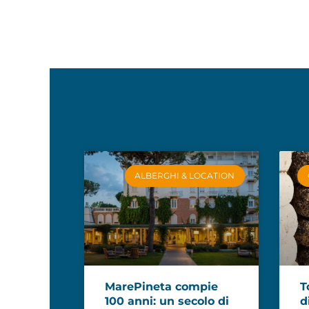
ALBERGHI & LOCATION
MarePineta compie
T
100 anni: un secolo di
d