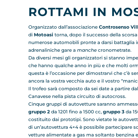
ROTTAMI IN MO
Organizzato dall’associazione
Controsenso Vil
di
Motoasi
torna, dopo il successo della scorsa e
numerose automobili pronte a darsi battaglia i
adrenaliniche gare a
manche
cronometrate.
Da diversi mesi gli organizzatori si stanno imp
che hanno qualche anno in più e che molti orma
questa è l’occasione per dimostrarvi che c’è 
ancora la vostra vecchia auto e il vostro “manic
Il trofeo sarà composto da sei date a partire dal
Canavese nella pista circuito di autocross.
Cinque gruppi di autovetture saranno ammesse
gruppo 2
da 1201 fino a 1500 cc,
gruppo 3
da 15
costituito dai prototipi. Sono vietate le autove
di un’autovettura 4×4 è possibile partecipare
vetture alimentate a gas ma soltanto benzina e