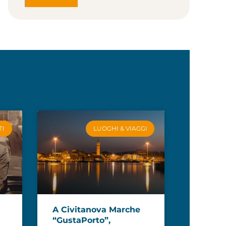
TI
LUOGHI & VIAGGI
A Civitanova Marche
“GustaPorto”,