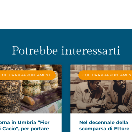
Potrebbe interessarti
CULTURA & APPUNTAMENTI
CULTURA & APPUNTAMEN
orna in Umbria “Fior
Nel decennale della
i Cacio”, per portare
scomparsa di Ettore