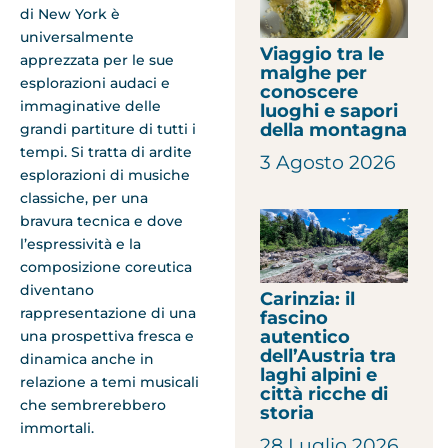
di New York
è
universalmente
Viaggio tra le
apprezzata per le sue
malghe per
esplorazioni audaci e
conoscere
immaginative delle
luoghi e sapori
della montagna
grandi partiture di tutti i
tempi. Si tratta di ardite
3 Agosto 2026
esplorazioni di musiche
classiche, per una
bravura tecnica e dove
l’espressività e la
composizione coreutica
diventano
Carinzia: il
rappresentazione di una
fascino
autentico
una prospettiva fresca e
dell’Austria tra
dinamica anche in
laghi alpini e
relazione a temi musicali
città ricche di
che sembrerebbero
storia
immortali.
28 Luglio 2026