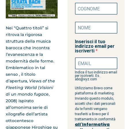
Nei “Quattro titoli” si
ritrova la rigorosa
struttura della musica
Inserisci il tuo
indirizzo email per
barocca che incontra
iscriverti
l’evanescenza e la
modernità delle forme.
Emblematico in tal
Indica il tuo indirizzo email
senso , il titolo
per iscriverti. Es.
abc@xyz.com
d’apertura,
Views of the
Fleeting World
(
Visioni
Utilizziamo Brevo come
piattaforma di marketing.
di un mondo fugace
,
Inviando questo modulo,
2008) ispirato
accetti che i dati personali
all’omonima serie di
da te forniti vengano
xilografie dell’artista
trasferiti a Brevo per il
trattamento in conformità
ottocentesco
all'Informativa
giapponese Hiroshige su