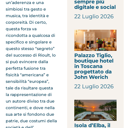
sempre più
un’aderenza e una
digitale e social
simbiosi tra gesto e
22 Luglio 2026
musica, tra identità e
corporeità. Di certo,
questa forza va
ricondotta a qualcosa di
specifico e singolare e
questo stesso “segreto”
Palazzo Tiglio,
del successo di Rioult, lo
boutique hotel
si può evincere dalla
in Toscana
perfetta fusione tra
progettato da
fisicità “americana” e
John Werich
sensibilità “europea”,
22 Luglio 2026
tale da risultare questa
la rappresentazione di
un autore diviso tra due
continenti, e dove nella
sua arte si fondono due
patrie, due costumi della
Isola d’Elba, il
società e dell’