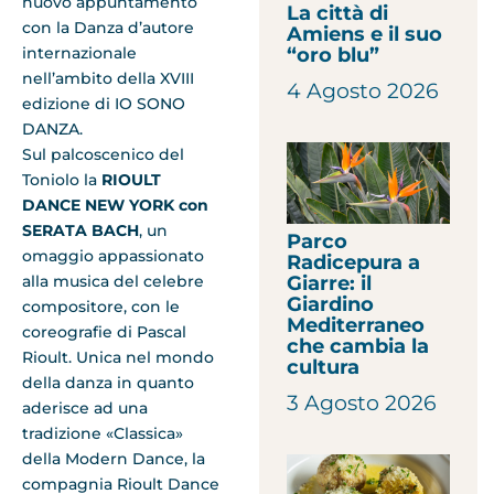
nuovo appuntamento
La città di
con la Danza d’autore
Amiens e il suo
internazionale
“oro blu”
nell’ambito della XVIII
4 Agosto 2026
edizione di IO SONO
DANZA.
Sul palcoscenico del
Toniolo la
RIOULT
DANCE NEW YORK con
SERATA BACH
, un
Parco
omaggio appassionato
Radicepura a
alla musica del celebre
Giarre: il
Giardino
compositore, con le
Mediterraneo
coreografie di Pascal
che cambia la
Rioult. Unica nel mondo
cultura
della danza in quanto
3 Agosto 2026
aderisce ad una
tradizione «Classica»
della Modern Dance, la
compagnia Rioult Dance