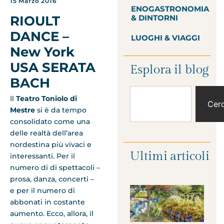
15 Marzo 2016
ENOGASTRONOMIA
& DINTORNI
RIOULT
DANCE –
LUOGHI & VIAGGI
New York
USA SERATA
Esplora il blog
BACH
Il
Teatro Toniolo di
Cer
Mestre
si è da tempo
consolidato come una
delle realtà dell’area
nordestina più vivaci e
Ultimi articoli
interessanti. Per il
numero di di spettacoli –
prosa, danza, concerti –
e per il numero di
abbonati in costante
aumento. Ecco, allora, il