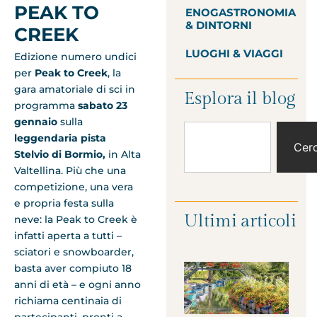
PEAK TO
ENOGASTRONOMIA
& DINTORNI
CREEK
LUOGHI & VIAGGI
Edizione numero undici
per
Peak to Creek
, la
gara amatoriale di sci in
Esplora il blog
programma
sabato 23
gennaio
sulla
leggendaria pista
Cer
Stelvio di Bormio,
in Alta
Valtellina. Più che una
competizione, una vera
e propria festa sulla
Ultimi articoli
neve: la Peak to Creek è
infatti aperta a tutti –
sciatori e snowboarder,
basta aver compiuto 18
anni di età – e ogni anno
richiama centinaia di
partecipanti, pronti a