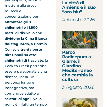
La città di
mettere alla prova
Amiens e il suo
muscoli e
“oro blu”
concentrazione per
4 Agosto 2026
affrontare gli 8
chilometri e i 1.800
metri di dislivello che
dividono la Cima Bianca
dal traguardo, a Bormio
.
Con sole
trenta porte
Parco
direzionali su otto
Radicepura a
chilometri di tracciato
, la
Giarre: il
Giardino
Peak to Creek potrebbe
Mediterraneo
essere paragonata a una
che cambia la
discesa libera. Un
cultura
percorso lungo e
3 Agosto 2026
impegnativo, ma
comunque adatto a
sciatori di ogni livello
:
non c’è infatti un tempo