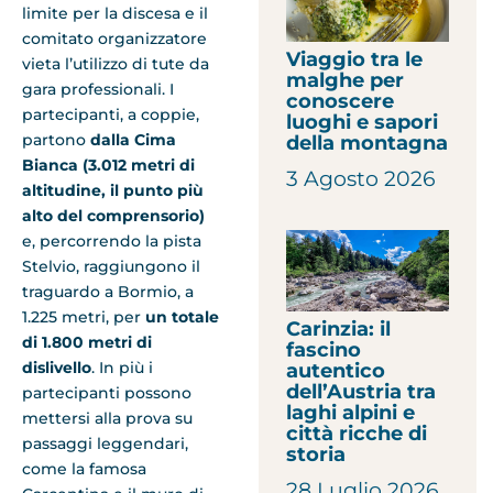
limite per la discesa e il
comitato organizzatore
Viaggio tra le
vieta l’utilizzo di tute da
malghe per
gara professionali. I
conoscere
partecipanti, a coppie,
luoghi e sapori
partono
dalla Cima
della montagna
Bianca (3.012 metri di
3 Agosto 2026
altitudine, il punto più
alto del comprensorio)
e, percorrendo la pista
Stelvio, raggiungono il
traguardo a Bormio, a
1.225 metri, per
un totale
Carinzia: il
di 1.800 metri di
fascino
dislivello
. In più i
autentico
dell’Austria tra
partecipanti possono
laghi alpini e
mettersi alla prova su
città ricche di
passaggi leggendari,
storia
come la famosa
28 Luglio 2026