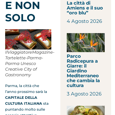
E NON
La città di
Amiens e il suo
“oro blu”
SOLO
4 Agosto 2026
IlViaggiatoreMagazine-
Parco
Tartelette-Parma-
Radicepura a
Parma Unesco
Giarre: il
Creative City of
Giardino
Gastronomy
Mediterraneo
che cambia la
cultura
Parma, la città che
l’anno prossimo sarà la
3 Agosto 2026
CAPITALE DELLA
CULTURA ITALIANA
sta
puntando molto sulle