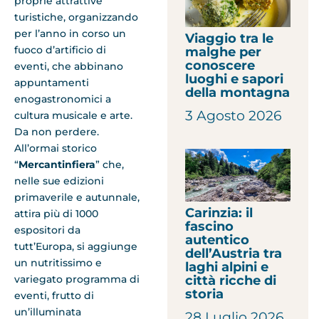
proprie attrattive
turistiche, organizzando
per l’anno in corso un
Viaggio tra le
fuoco d’artificio di
malghe per
conoscere
eventi, che abbinano
luoghi e sapori
appuntamenti
della montagna
enogastronomici a
3 Agosto 2026
cultura musicale e arte.
Da non perdere.
All’ormai storico
“
Mercantinfiera
” che,
nelle sue edizioni
primaverile e autunnale,
Carinzia: il
attira più di 1000
fascino
espositori da
autentico
tutt’Europa, si aggiunge
dell’Austria tra
un nutritissimo e
laghi alpini e
città ricche di
variegato programma di
storia
eventi, frutto di
un’illuminata
28 Luglio 2026