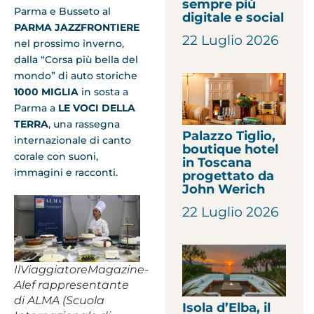
sempre più
Parma e Busseto al
digitale e social
PARMA JAZZFRONTIERE
22 Luglio 2026
nel prossimo inverno,
dalla “Corsa più bella del
mondo” di auto storiche
1000 MIGLIA
in sosta a
Parma a
LE VOCI DELLA
TERRA
, una rassegna
Palazzo Tiglio,
internazionale di canto
boutique hotel
corale con suoni,
in Toscana
immagini e racconti.
progettato da
John Werich
22 Luglio 2026
IlViaggiatoreMagazine-
Alef rappresentante
di ALMA (Scuola
Isola d’Elba, il