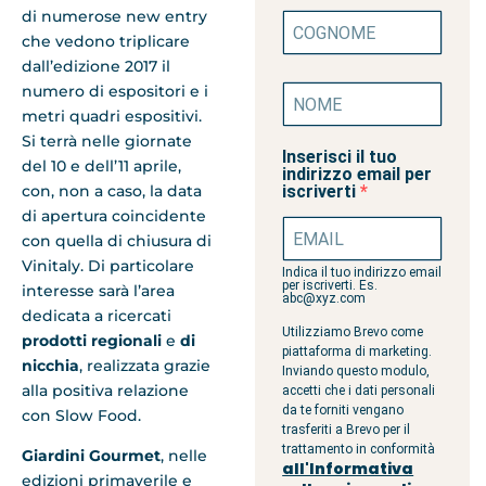
di numerose new entry
che vedono triplicare
dall’edizione 2017 il
numero di espositori e i
metri quadri espositivi.
Si terrà nelle giornate
Inserisci il tuo
del 10 e dell’11 aprile,
indirizzo email per
con, non a caso, la data
iscriverti
di apertura coincidente
con quella di chiusura di
Vinitaly. Di particolare
Indica il tuo indirizzo email
per iscriverti. Es.
interesse sarà l’area
abc@xyz.com
dedicata a ricercati
Utilizziamo Brevo come
prodotti regionali
e
di
piattaforma di marketing.
nicchia
, realizzata grazie
Inviando questo modulo,
alla positiva relazione
accetti che i dati personali
da te forniti vengano
con Slow Food.
trasferiti a Brevo per il
trattamento in conformità
Giardini Gourmet
, nelle
all'Informativa
edizioni primaverile e