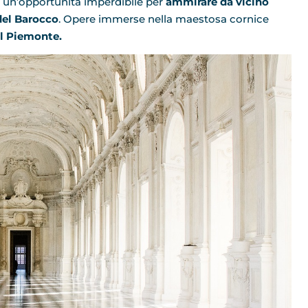
e un’opportunità imperdibile per
ammirare da vicino
del Barocco
. Opere immerse nella maestosa cornice
el Piemonte.