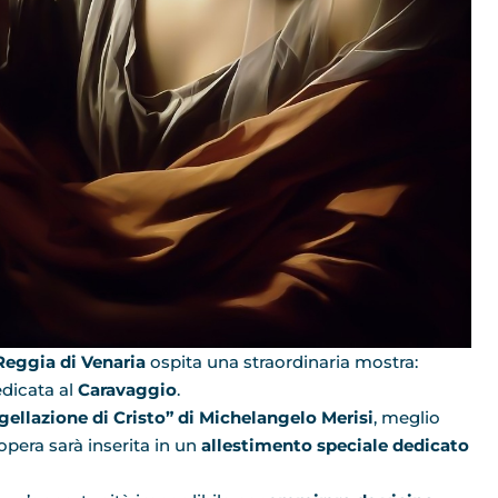
eggia di Venaria
ospita una straordinaria mostra:
edicata al
Caravaggio
.
gellazione di Cristo” di Michelangelo Merisi
, meglio
t’opera sarà inserita in un
allestimento speciale dedicato