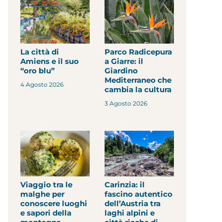
La città di
Parco Radicepura
Amiens e il suo
a Giarre: il
“oro blu”
Giardino
Mediterraneo che
4 Agosto 2026
cambia la cultura
3 Agosto 2026
Viaggio tra le
Carinzia: il
malghe per
fascino autentico
conoscere luoghi
dell’Austria tra
e sapori della
laghi alpini e