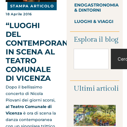
ENOGASTRONOMIA
STAMPA ARTICOLO
& DINTORNI
18 Aprile 2016
LUOGHI & VIAGGI
“LUOGHI
DEL
Esplora il blog
CONTEMPORANEO”
IN SCENA AL
Cer
TEATRO
COMUNALE
DI VICENZA
Dopo il bellissimo
Ultimi articoli
concerto di Nicola
Piovani dei giorni scorsi,
al Teatro Comunale di
Vicenza
è
ora di scena la
danza contemporanea
con un singolare trittico