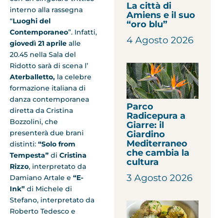
La città di
interno alla rassegna
Amiens e il suo
“
Luoghi del
“oro blu”
Contemporaneo
”. Infatti,
4 Agosto 2026
giovedì 21 aprile
alle
20.45 nella Sala del
Ridotto sarà di scena l’
Aterballetto,
la celebre
formazione italiana di
danza contemporanea
Parco
diretta da Cristina
Radicepura a
Bozzolini, che
Giarre: il
presenterà due brani
Giardino
Mediterraneo
distinti:
“Solo from
che cambia la
Tempesta”
di
Cristina
cultura
Rizzo
, interpretato da
3 Agosto 2026
Damiano Artale e
“E-
Ink”
di Michele di
Stefano, interpretato da
Roberto Tedesco e