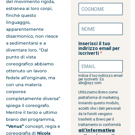
del movimento rigida,
estranea ai loro corpi,
finché questo
linguaggio,
apparentemente
disarmonico, non riesce
a sedimentarsi e a
Inserisci il tuo
indirizzo email per
diventare loro. “Dal
iscriverti
punto di vista
coreografico abbiamo
ottenuto un lavoro
Indica il tuo indirizzo email
fedele all’originale, ma
per iscriverti. Es.
abc@xyz.com
con una materia
corporea
Utilizziamo Brevo come
piattaforma di marketing.
completamente diversa”
Inviando questo modulo,
spiega il coreografo.
accetti che i dati personali
Mentre il terzo e ultimo
da te forniti vengano
brano del programma,
trasferiti a Brevo per il
trattamento in conformità
“
Venus”
concept, regia e
all'Informativa
coreografia
di
Nicola