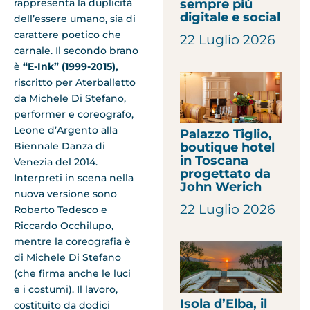
sempre più
rappresenta la duplicità
digitale e social
dell’essere umano, sia di
carattere poetico che
22 Luglio 2026
carnale. Il secondo brano
è
“E-Ink” (1999-2015),
riscritto per Aterballetto
da Michele Di Stefano,
performer e coreografo,
Leone d’Argento alla
Palazzo Tiglio,
boutique hotel
Biennale Danza di
in Toscana
Venezia del 2014.
progettato da
Interpreti in scena nella
John Werich
nuova versione sono
22 Luglio 2026
Roberto Tedesco e
Riccardo Occhilupo,
mentre la coreografia è
di Michele Di Stefano
(che firma anche le luci
e i costumi). Il lavoro,
Isola d’Elba, il
costituito da dodici