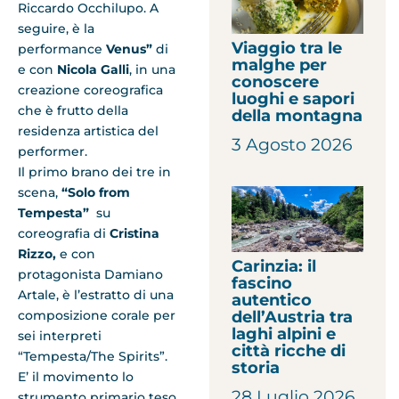
Riccardo Occhilupo. A
seguire, è la
Viaggio tra le
performance
Venus”
di
malghe per
e con
Nicola Galli
, in una
conoscere
creazione coreografica
luoghi e sapori
che è frutto della
della montagna
residenza artistica del
3 Agosto 2026
performer.
Il primo brano dei tre in
scena,
“Solo from
Tempesta”
su
coreografia di
Cristina
Rizzo,
e con
Carinzia: il
protagonista Damiano
fascino
Artale, è l’estratto di una
autentico
dell’Austria tra
composizione corale per
laghi alpini e
sei interpreti
città ricche di
“Tempesta/The Spirits”.
storia
E’ il movimento lo
28 Luglio 2026
strumento primario teso