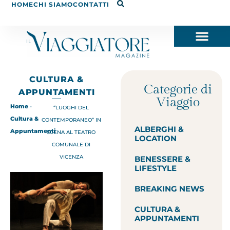
HOME
CHI SIAMO
CONTATTI
CULTURA &
Categorie di
APPUNTAMENTI
Viaggio
Home
-
“LUOGHI DEL
Cultura &
CONTEMPORANEO” IN
ALBERGHI &
Appuntamenti
SCENA AL TEATRO
LOCATION
COMUNALE DI
VICENZA
BENESSERE &
LIFESTYLE
BREAKING NEWS
CULTURA &
APPUNTAMENTI