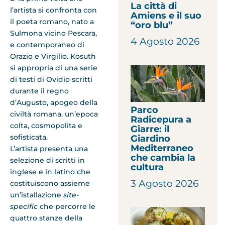
La città di
l’artista si confronta con
Amiens e il suo
il poeta romano, nato a
“oro blu”
Sulmona vicino Pescara,
4 Agosto 2026
e contemporaneo di
Orazio e Virgilio. Kosuth
si appropria di una serie
di testi di Ovidio scritti
durante il regno
d’Augusto, apogeo della
Parco
civiltà romana, un’epoca
Radicepura a
colta, cosmopolita e
Giarre: il
sofisticata.
Giardino
Mediterraneo
L’artista presenta una
che cambia la
selezione di scritti in
cultura
inglese e in latino che
3 Agosto 2026
costituiscono assieme
un’istallazione
site-
specific
che percorre le
quattro stanze della