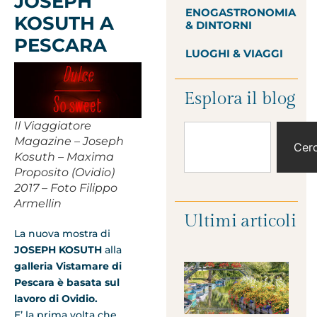
JOSEPH
ENOGASTRONOMIA
KOSUTH A
& DINTORNI
PESCARA
LUOGHI & VIAGGI
Esplora il blog
Il Viaggiatore
Magazine – Joseph
Cer
Kosuth – Maxima
Proposito (Ovidio)
2017 – Foto Filippo
Armellin
Ultimi articoli
La nuova mostra di
JOSEPH KOSUTH
alla
galleria Vistamare di
Pescara è basata sul
lavoro di Ovidio.
E’ la prima volta che