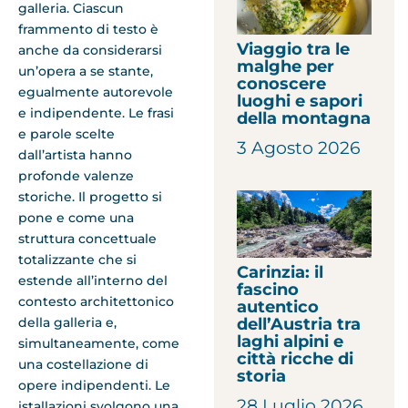
galleria. Ciascun
frammento di testo è
Viaggio tra le
anche da considerarsi
malghe per
un’opera a se stante,
conoscere
egualmente autorevole
luoghi e sapori
e indipendente. Le frasi
della montagna
e parole scelte
3 Agosto 2026
dall’artista hanno
profonde valenze
storiche. Il progetto si
pone e come una
struttura concettuale
totalizzante che si
Carinzia: il
estende all’interno del
fascino
contesto architettonico
autentico
dell’Austria tra
della galleria e,
laghi alpini e
simultaneamente, come
città ricche di
una costellazione di
storia
opere indipendenti. Le
28 Luglio 2026
istallazioni svolgono una