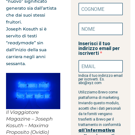
“nuovo” significato
generato sia dall’artista
che dai suoi stessi
fruitori.
Joseph Kosuth si è
servito di testi
“
readymade
” sin
Inserisci il tuo
indirizzo email per
dall’inizio della sua
iscriverti
carriera negli anni
sessanta.
Indica il tuo indirizzo email
per iscriverti. Es.
abc@xyz.com
Utilizziamo Brevo come
piattaforma di marketing.
Inviando questo modulo,
accetti che i dati personali
Il Viaggiatore
da te forniti vengano
Magazine – Joseph
trasferiti a Brevo per il
trattamento in conformità
Kosuth – Maxima
all'Informativa
Proposito (Ovidio)