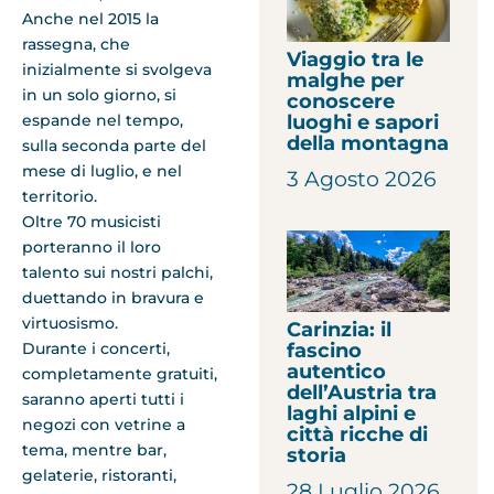
Anche nel 2015 la
rassegna, che
Viaggio tra le
inizialmente si svolgeva
malghe per
in un solo giorno, si
conoscere
luoghi e sapori
espande nel tempo,
della montagna
sulla seconda parte del
mese di luglio, e nel
3 Agosto 2026
territorio.
Oltre 70 musicisti
porteranno il loro
talento sui nostri palchi,
duettando in bravura e
virtuosismo.
Carinzia: il
fascino
Durante i concerti,
autentico
completamente gratuiti,
dell’Austria tra
saranno aperti tutti i
laghi alpini e
negozi con vetrine a
città ricche di
tema, mentre bar,
storia
gelaterie, ristoranti,
28 Luglio 2026