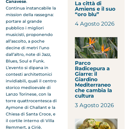
Canavese
.
La città di
Continua instancabile la
Amiens e il suo
“oro blu”
mission
della rassegna:
portare al grande
4 Agosto 2026
pubblico i migliori
musicisti, proponendo
all’ascolto, a poche
decine di metri l’uno
dall’altro, note di Jazz,
Blues, Soul e Funk.
Parco
L’evento si dipana in
Radicepura a
Giarre: il
contesti architettonici
Giardino
invidiabili, quali il centro
Mediterraneo
storico medioevale di
che cambia la
Lanzo Torinese, con la
cultura
torre quattrocentesca di
3 Agosto 2026
Aymone di Challant e la
Chiesa di Santa Croce, e
il cortile interno di Villa
Remmert, a Ciriè.