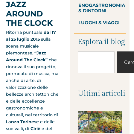
JAZZ
ENOGASTRONOMIA
& DINTORNI
AROUND
THE CLOCK
LUOGHI & VIAGGI
Ritorna puntuale
dal 17
al 25 luglio 2015
sulla
Esplora il blog
scena musicale
piemontese,
“Jazz
Around The Clock”
che
Cer
rinnova il suo progetto,
permeato di musica, ma
anche di arte, di
valorizzazione delle
Ultimi articoli
bellezze architettoniche
e delle eccellenze
gastronomiche e
culturali, nel territorio di
Lanzo Torinese
e delle
sue valli, di
Ciriè
e del