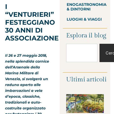
ENOGASTRONOMIA
I
& DINTORNI
“VENTURIERI”
LUOGHI & VIAGGI
FESTEGGIANO
30 ANNI DI
Esplora il blog
ASSOCIAZIONE
Cer
Il 26 e 27 maggio 2018,
nella splendida cornice
dell’Arsenale della
Marina Militare di
Ultimi articoli
Venezia, si svolgerà un
raduno aperto alle
imbarcazioni a vela
d’epoca, classiche,
tradizionali e auto-
costruite organizzato
per festeggiare i 30