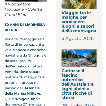
Il Viaggiatore
Magazine – Goletta
Viaggio tra le
Grand Bleu
malghe per
conoscere
30 ANNI DI MARINERIA
luoghi e sapori
VELICA
della montagna
3 Agosto 2026
Venerdì 25 maggio una
flotta di imbarcazioni a
vela d’epoca e classiche
navigherà da Chioggia e
da altre località
dell’Adriatico diretta a
Carinzia: il
Venezia, dove sabato
fascino
mattina 26 maggio farà il
autentico
proprio ingresso nel
dell’Austria tra
bacino dell’
Arsenale
laghi alpini e
città ricche di
della Marina Militare
.
storia
Qui si svolgerà, fino a
domenica 27 maggio, la
28 Luglio 2026