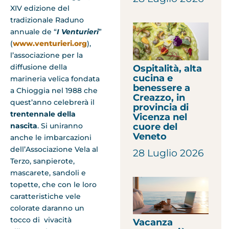
XIV edizione del
tradizionale Raduno
annuale de “
I Venturieri
”
(
www.venturieri.org
),
l’associazione per la
diffusione della
Ospitalità, alta
cucina e
marineria velica fondata
benessere a
a Chioggia nel 1988 che
Creazzo, in
quest’anno celebrerà il
provincia di
trentennale della
Vicenza nel
cuore del
nascita
. Si uniranno
Veneto
anche le imbarcazioni
dell’Associazione Vela al
28 Luglio 2026
Terzo, sanpierote,
mascarete, sandoli e
topette, che con le loro
caratteristiche vele
colorate daranno un
tocco di vivacità
Vacanza