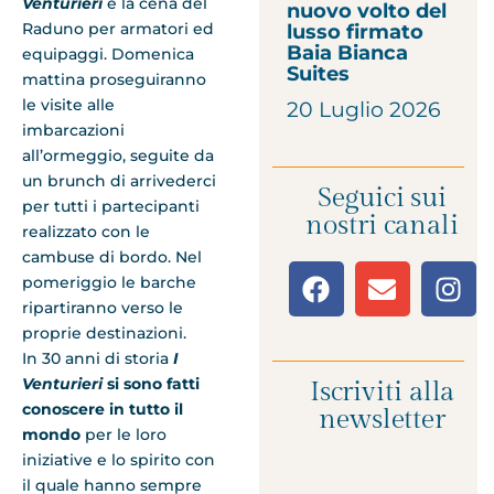
Venturieri
e la cena del
nuovo volto del
Raduno per armatori ed
lusso firmato
Baia Bianca
equipaggi. Domenica
Suites
mattina proseguiranno
le visite alle
20 Luglio 2026
imbarcazioni
all’ormeggio, seguite da
un brunch di arrivederci
Seguici sui
per tutti i partecipanti
nostri canali
realizzato con le
cambuse di bordo. Nel
pomeriggio le barche
ripartiranno verso le
proprie destinazioni.
In 30 anni di storia
I
Venturieri
si sono fatti
Iscriviti alla
conoscere in tutto il
newsletter
mondo
per le loro
iniziative e lo spirito con
il quale hanno sempre