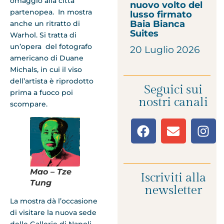
omaggio alla città
nuovo volto del
partenopea. In mostra
lusso firmato
Baia Bianca
anche un ritratto di
Suites
Warhol. Si tratta di
un’opera del fotografo
20 Luglio 2026
americano di Duane
Michals, in cui il viso
dell’artista è riprodotto
Seguici sui
prima a fuoco poi
nostri canali
scompare.
Mao – Tze
Iscriviti alla
Tung
newsletter
La mostra dà l’occasione
di visitare la nuova sede
delle Gallerie di Napoli