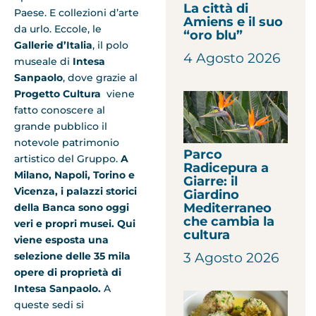
La città di
Paese. E collezioni d’arte
Amiens e il suo
da urlo. Eccole, le
“oro blu”
Gallerie d’Italia
, il polo
4 Agosto 2026
museale di
Intesa
Sanpaolo
, dove grazie al
Progetto Cultura
viene
fatto conoscere al
grande pubblico il
notevole patrimonio
Parco
artistico del Gruppo.
A
Radicepura a
Milano, Napoli, Torino e
Giarre: il
Vicenza, i palazzi storici
Giardino
Mediterraneo
della Banca sono oggi
che cambia la
veri e propri musei. Qui
cultura
viene esposta una
3 Agosto 2026
selezione delle 35 mila
opere di proprietà di
Intesa Sanpaolo.
A
queste sedi si