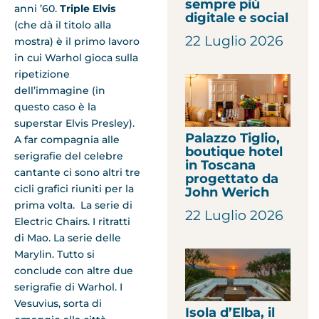
sempre più
anni ’60.
Triple Elvis
digitale e social
(che dà il titolo alla
22 Luglio 2026
mostra) è il primo lavoro
in cui Warhol gioca sulla
ripetizione
dell’immagine (in
questo caso è la
superstar Elvis Presley).
Palazzo Tiglio,
A far compagnia alle
boutique hotel
serigrafie del celebre
in Toscana
cantante ci sono altri tre
progettato da
cicli grafici riuniti per la
John Werich
prima volta. La serie di
22 Luglio 2026
Electric Chairs. I ritratti
di Mao. La serie delle
Marylin. Tutto si
conclude con altre due
serigrafie di Warhol. I
Vesuvius, sorta di
Isola d’Elba, il