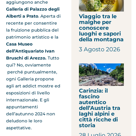
aggiungono anche
Galleria di Palazzo degli
Viaggio tra le
Alberti a Prato
. Aperta di
malghe per
recente per consentire
conoscere
la fruizione pubblica del
luoghi e sapori
patrimonio artistico e la
della montagna
Casa Museo
3 Agosto 2026
dell’Antiquariato Ivan
Bruschi di Arezzo.
Tutto
qui? No, ovviamente
perché puntualmente,
ogni Galleria propone
agli art addict mostre ed
Carinzia: il
esposizioni di livello
fascino
internazionale. E gli
autentico
appuntamenti
dell’Austria tra
laghi alpini e
dell’autunno 2024 non
città ricche di
deludono le loro
storia
aspettative.
28 Luglio 2026