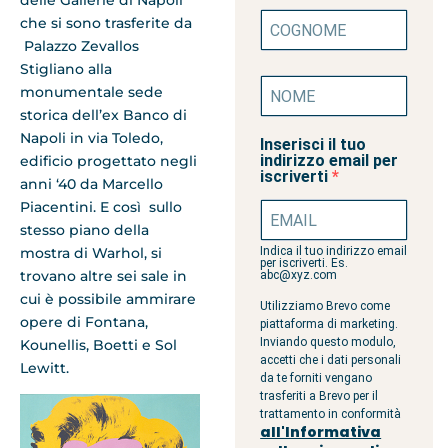
che si sono trasferite da
Palazzo Zevallos
Stigliano alla
monumentale sede
storica dell’ex Banco di
Napoli in via Toledo,
Inserisci il tuo
indirizzo email per
edificio progettato negli
iscriverti
anni ‘40 da Marcello
Piacentini. E così sullo
stesso piano della
mostra di Warhol, si
Indica il tuo indirizzo email
per iscriverti. Es.
trovano altre sei sale in
abc@xyz.com
cui è possibile ammirare
Utilizziamo Brevo come
opere di Fontana,
piattaforma di marketing.
Inviando questo modulo,
Kounellis, Boetti e Sol
accetti che i dati personali
Lewitt.
da te forniti vengano
trasferiti a Brevo per il
trattamento in conformità
all'Informativa