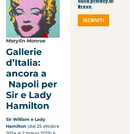
sulla privacy di
Brevo
.
ISCRIVITI
Marylin Monroe
Gallerie
d’Italia:
ancora a
Napoli per
Sir e Lady
Hamilton
Sir William e Lady
Hamilton
(dal 25 ottobre
2024 al 2 marzo 2025) è