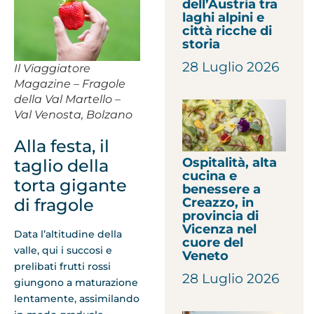
dell’Austria tra
laghi alpini e
città ricche di
storia
28 Luglio 2026
Il Viaggiatore
Magazine – Fragole
della Val Martello –
Val Venosta, Bolzano
Alla festa, il
Ospitalità, alta
taglio della
cucina e
torta gigante
benessere a
di fragole
Creazzo, in
provincia di
Vicenza nel
Data l’altitudine della
cuore del
valle, qui i succosi e
Veneto
prelibati frutti rossi
28 Luglio 2026
giungono a maturazione
lentamente, assimilando