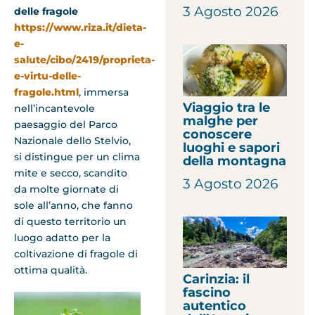
3 Agosto 2026
delle fragole
https://www.riza.it/dieta-
e-
salute/cibo/2419/proprieta-
e-virtu-delle-
fragole.html
, immersa
Viaggio tra le
nell’incantevole
malghe per
paesaggio del Parco
conoscere
Nazionale dello Stelvio,
luoghi e sapori
si distingue per un clima
della montagna
mite e secco, scandito
3 Agosto 2026
da molte giornate di
sole all’anno, che fanno
di questo territorio un
luogo adatto per la
coltivazione di fragole di
ottima qualità.
Carinzia: il
fascino
autentico