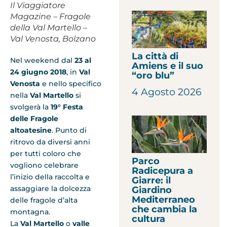
Il Viaggiatore
Magazine – Fragole
della Val Martello –
Val Venosta, Bolzano
La città di
Nel weekend dal
23 al
Amiens e il suo
24 giugno 2018
, in
Val
“oro blu”
Venosta
e nello specifico
4 Agosto 2026
nella
Val Martello
si
svolgerà la
19° Festa
delle Fragole
altoatesine
. Punto di
ritrovo da diversi anni
per tutti coloro che
Parco
vogliono celebrare
Radicepura a
l’inizio della raccolta e
Giarre: il
assaggiare la dolcezza
Giardino
Mediterraneo
delle fragole d’alta
che cambia la
montagna.
cultura
La
Val Martello
o
valle