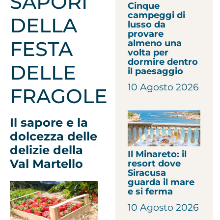
SAPORI
Cinque
campeggi di
DELLA
lusso da
provare
FESTA
almeno una
volta per
dormire dentro
DELLE
il paesaggio
10 Agosto 2026
FRAGOLE
Il sapore e la
dolcezza delle
delizie della
Il Minareto: il
Val Martello
resort dove
Siracusa
guarda il mare
e si ferma
10 Agosto 2026