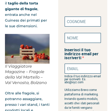
il
taglio della torta
gigante di fragole
,
entrata anche nel
Guiness dei primati per
le sue dimensioni.
Inserisci il tuo
indirizzo email per
iscriverti
Il Viaggiatore
Magazine – Fragole
Indica il tuo indirizzo email
della Val Martello –
per iscriverti. Es.
Val Venosta, Bolzano
abc@xyz.com
Utilizziamo Brevo come
Oltre alle fragole, si
piattaforma di marketing.
potranno assaggiare,
Inviando questo modulo,
accetti che i dati personali
presso i vari stand, i tanti
da te forniti vengano
prodotti locali e