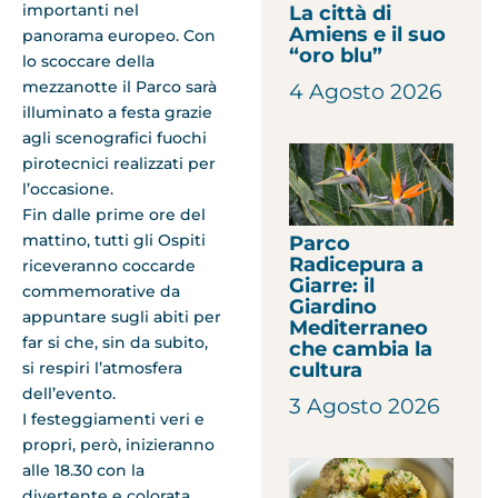
importanti nel
La città di
Amiens e il suo
panorama europeo. Con
“oro blu”
lo scoccare della
mezzanotte il Parco sarà
4 Agosto 2026
illuminato a festa grazie
agli scenografici fuochi
pirotecnici realizzati per
l’occasione.
Fin dalle prime ore del
mattino, tutti gli Ospiti
Parco
Radicepura a
riceveranno coccarde
Giarre: il
commemorative da
Giardino
appuntare sugli abiti per
Mediterraneo
far si che, sin da subito,
che cambia la
si respiri l’atmosfera
cultura
dell’evento.
3 Agosto 2026
I festeggiamenti veri e
propri, però, inizieranno
alle 18.30 con la
divertente e colorata