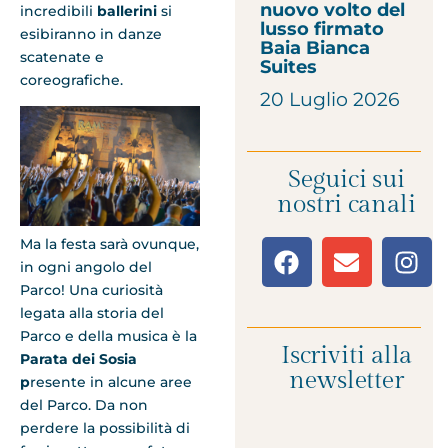
nuovo volto del
incredibili
ballerini
si
lusso firmato
esibiranno in danze
Baia Bianca
scatenate e
Suites
coreografiche.
20 Luglio 2026
Seguici sui
nostri canali
Ma la festa sarà ovunque,
in ogni angolo del
Parco! Una curiosità
legata alla storia del
Parco e della musica è la
Iscriviti alla
Parata dei Sosia
newsletter
p
resente in alcune aree
del Parco. Da non
perdere la possibilità di