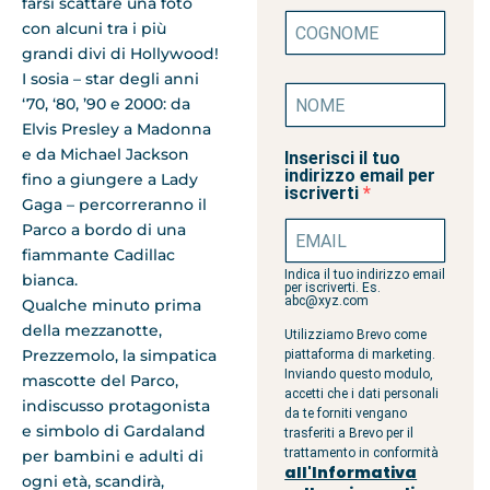
farsi scattare una foto
con alcuni tra i più
grandi divi di Hollywood!
I sosia – star degli anni
‘70, ‘80, ’90 e 2000: da
Elvis Presley a Madonna
e da Michael Jackson
Inserisci il tuo
indirizzo email per
fino a giungere a Lady
iscriverti
Gaga – percorreranno il
Parco a bordo di una
fiammante Cadillac
Indica il tuo indirizzo email
bianca.
per iscriverti. Es.
abc@xyz.com
Qualche minuto prima
della mezzanotte,
Utilizziamo Brevo come
Prezzemolo, la simpatica
piattaforma di marketing.
Inviando questo modulo,
mascotte del Parco,
accetti che i dati personali
indiscusso protagonista
da te forniti vengano
e simbolo di Gardaland
trasferiti a Brevo per il
trattamento in conformità
per bambini e adulti di
all'Informativa
ogni età, scandirà,