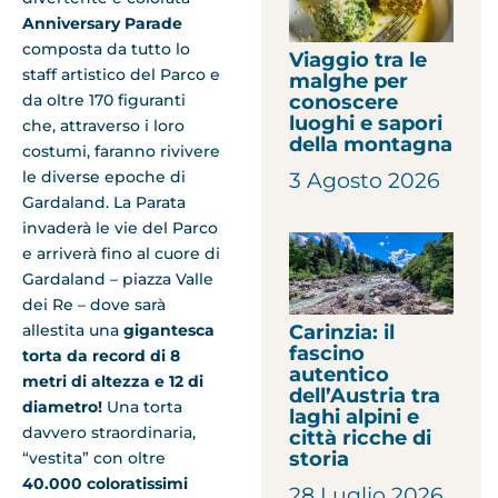
Anniversary Parade
composta da tutto lo
Viaggio tra le
staff artistico del Parco e
malghe per
da oltre 170 figuranti
conoscere
luoghi e sapori
che, attraverso i loro
della montagna
costumi, faranno rivivere
le diverse epoche di
3 Agosto 2026
Gardaland. La Parata
invaderà le vie del Parco
e arriverà fino al cuore di
Gardaland – piazza Valle
dei Re – dove sarà
Carinzia: il
allestita una
gigantesca
fascino
torta da record di 8
autentico
metri di altezza e 12 di
dell’Austria tra
diametro!
Una torta
laghi alpini e
davvero straordinaria,
città ricche di
storia
“vestita” con oltre
40.000 coloratissimi
28 Luglio 2026