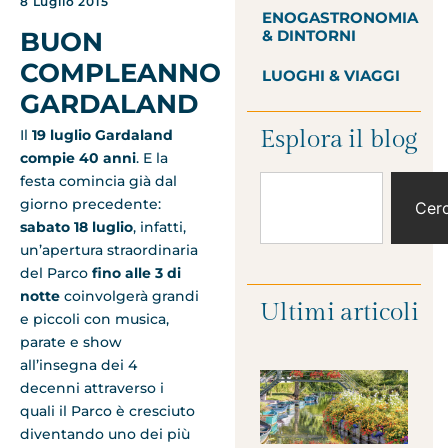
8 Luglio 2015
ENOGASTRONOMIA
& DINTORNI
BUON
COMPLEANNO
LUOGHI & VIAGGI
GARDALAND
Esplora il blog
Il
19 luglio Gardaland
compie 40 anni
. E la
festa comincia già dal
giorno precedente:
Cer
sabato 18 luglio
, infatti,
un’apertura straordinaria
del Parco
fino alle 3 di
notte
coinvolgerà grandi
Ultimi articoli
e piccoli con musica,
parate e show
all’insegna dei 4
decenni attraverso i
quali il Parco è cresciuto
diventando uno dei più