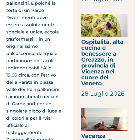
palloncini
. E poiché la
torta di un Parco
Divertimenti deve
essere assolutamente
speciale e unica, eccola
trasformarsi … in un
Ospitalità, alta
originalissimo
cucina e
benessere a
palcoscenico dal quale
Creazzo, in
partiranno spettacoli
provincia di
indimenticabili! Alle
Vicenza nel
19.00 circa, con l’arrivo
cuore del
della Parata in piazza
Veneto
Valle dei Re, i palloncini
28 Luglio 2026
saranno liberati nei cieli
di Gardaland per un
singolare gioco di luce e
di colori e per il “via”
ufficiale ai
festeggiamenti.
Vacanza
Proprio alla sommità