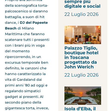
sempre più
della scenografica torta-
digitale e social
palcoscenico si daranno
22 Luglio 2026
battaglia, a suon di hit
dance, i
DJ del Papeete
Beach
di Milano
Marittima che faranno
scatenare tutti i presenti
con i brani più in voga
Palazzo Tiglio,
del momento
boutique hotel
ripercorrendo, in un
in Toscana
progettato da
excursus temporale ben
John Werich
definito, le canzoni che
hanno caratterizzato la
22 Luglio 2026
vita di Gardaland dai
primi anni ’80 ad oggi e
regalando simpatici
gadget ai presenti. Al
secondo piano della
gigantesca torta, invece,
Isola d’Elba, il