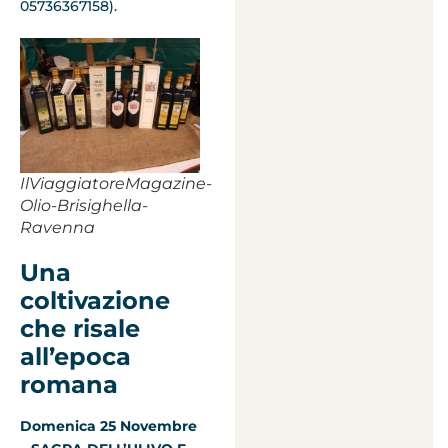
05736367158).
IlViaggiatoreMagazine-
Olio-Brisighella-
Ravenna
Una
coltivazione
che risale
all’epoca
romana
Domenica 25 Novembre