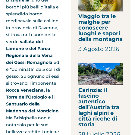
borghi più belli d’Italia e
splendido borgo
Viaggio tra le
medioevale sulle colline
malghe per
conoscere
in provincia di Ravenna,
luoghi e sapori
si trova nel cuore della
della montagna
verde
vallata del
3 Agosto 2026
Lamone e del Parco
Regionale della Vena
dei Gessi Romagnola
ed
è “dominata” da 3 colli di
gesso. Su ognuno di essi
si trovano: l’imponente
Carinzia: il
Rocca Veneziana, la
fascino
Torre dell’Orologio e il
autentico
Santuario della
dell’Austria tra
Madonna del Monticino
.
laghi alpini e
Ma Brisighella non è
città ricche di
storia
nota solo per le sue
bellezze architettoniche
28 Luglio 2026