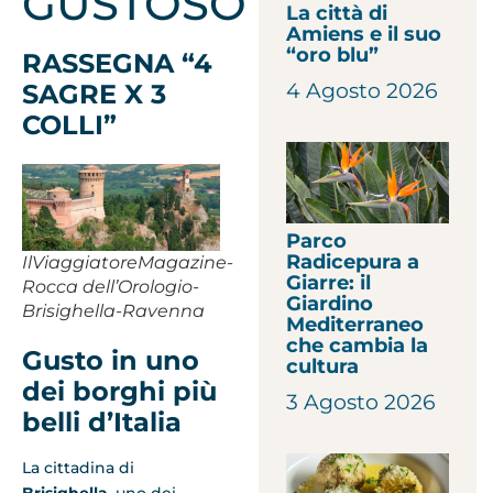
GUSTOSO
La città di
Amiens e il suo
“oro blu”
RASSEGNA “4
SAGRE X 3
4 Agosto 2026
COLLI”
Parco
Radicepura a
IlViaggiatoreMagazine-
Giarre: il
Rocca dell’Orologio-
Giardino
Brisighella-Ravenna
Mediterraneo
che cambia la
Gusto in uno
cultura
dei borghi più
3 Agosto 2026
belli d’Italia
La cittadina di
Brisighella
, uno dei