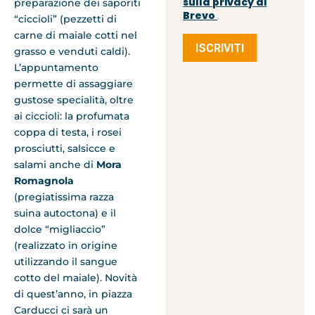
sulla privacy di
preparazione dei saporiti
Brevo
.
“ciccioli” (pezzetti di
carne di maiale cotti nel
ISCRIVITI
grasso e venduti caldi).
L’appuntamento
permette di assaggiare
gustose specialità, oltre
ai ciccioli: la profumata
coppa di testa, i rosei
prosciutti, salsicce e
salami anche di
Mora
Romagnola
(pregiatissima razza
suina autoctona) e il
dolce “migliaccio”
(realizzato in origine
utilizzando il sangue
cotto del maiale). Novità
di quest’anno, in piazza
Carducci ci sarà un