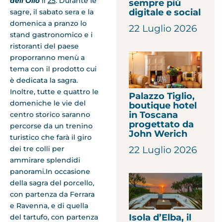
dell’Olio
il
25
. Durante le
sempre più
digitale e social
sagre, il sabato sera e la
domenica a pranzo lo
22 Luglio 2026
stand gastronomico e i
ristoranti del paese
proporranno menù a
tema con il prodotto cui
è dedicata la sagra.
Inoltre, tutte e quattro le
Palazzo Tiglio,
domeniche le vie del
boutique hotel
in Toscana
centro storico saranno
progettato da
percorse da un trenino
John Werich
turistico che farà il giro
dei tre colli per
22 Luglio 2026
ammirare splendidi
panorami.In occasione
della sagra del porcello,
con partenza da Ferrara
e Ravenna, e di quella
Isola d’Elba, il
del tartufo, con partenza