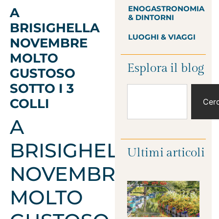
ENOGASTRONOMIA
A
& DINTORNI
BRISIGHELLA
LUOGHI & VIAGGI
NOVEMBRE
MOLTO
Esplora il blog
GUSTOSO
SOTTO I 3
COLLI
Cer
A
BRISIGHELLA
Ultimi articoli
NOVEMBRE
MOLTO