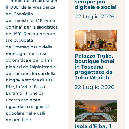
“Premio della cultura per
sempre più
digitale e social
il 1986” dalla Presidenza
del Consiglio
22 Luglio 2026
dei ministri e il “Premio
Cortina” per la saggistica
nel 1991. Recentemente
si è occupata
dell’immaginario della
montagna nell’area
Palazzo Tiglio,
dolomitica e dei primi
boutique hotel
in Toscana
pionieri dell’alpinismo e
progettato da
del turismo, fra cui della
John Werich
biogra‑ a storica di Tita
22 Luglio 2026
Piaz, in Val di Fassa.
L’ultimo ‑ filone di
ricerca esplorato
riguarda la religiosità
popolare nelle valli
dolomitiche.
Isola d’Elba, il