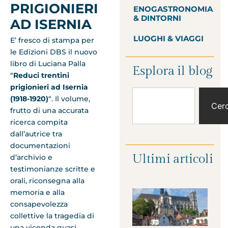
PRIGIONIERI
ENOGASTRONOMIA
& DINTORNI
AD ISERNIA
LUOGHI & VIAGGI
E’ fresco di stampa per
le Edizioni DBS il nuovo
libro di Luciana Palla
Esplora il blog
“
Reduci trentini
prigionieri ad Isernia
(1918-1920)
“. Il volume,
Cer
frutto di una accurata
ricerca compita
dall’autrice tra
documentazioni
Ultimi articoli
d’archivio e
testimonianze scritte e
orali, riconsegna alla
memoria e alla
consapevolezza
collettive la tragedia di
una vicenda quasi