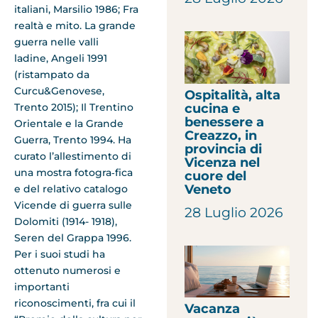
italiani, Marsilio 1986; Fra
realtà e mito. La grande
guerra nelle valli
ladine, Angeli 1991
(ristampato da
Curcu&Genovese,
Ospitalità, alta
cucina e
Trento 2015); Il Trentino
benessere a
Orientale e la Grande
Creazzo, in
Guerra, Trento 1994. Ha
provincia di
curato l’allestimento di
Vicenza nel
una mostra fotogra‑fica
cuore del
Veneto
e del relativo catalogo
Vicende di guerra sulle
28 Luglio 2026
Dolomiti (1914- 1918),
Seren del Grappa 1996.
Per i suoi studi ha
ottenuto numerosi e
importanti
riconoscimenti, fra cui il
Vacanza