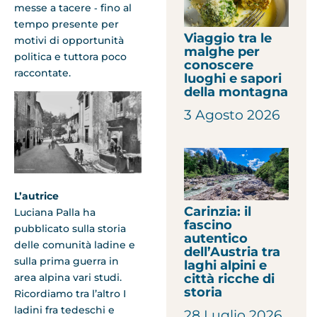
messe a tacere ‑ fino al
tempo presente per
Viaggio tra le
motivi di opportunità
malghe per
politica e tuttora poco
conoscere
raccontate.
luoghi e sapori
della montagna
3 Agosto 2026
L’autrice
Carinzia: il
Luciana Palla ha
fascino
pubblicato sulla storia
autentico
delle comunità ladine e
dell’Austria tra
sulla prima guerra in
laghi alpini e
città ricche di
area alpina vari studi.
storia
Ricordiamo tra l’altro I
ladini fra tedeschi e
28 Luglio 2026