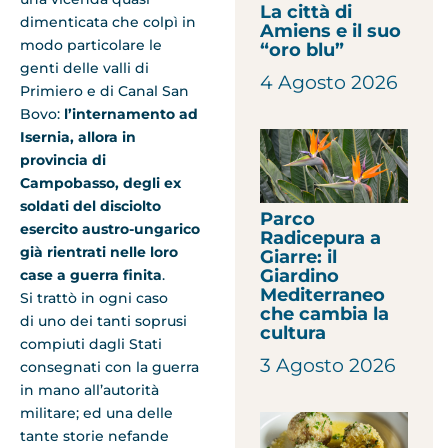
La città di
dimenticata che colpì in
Amiens e il suo
modo particolare le
“oro blu”
genti delle valli di
4 Agosto 2026
Primiero e di Canal San
Bovo:
l’internamento ad
Isernia, allora in
provincia di
Campobasso, degli ex
soldati del disciolto
Parco
esercito austro-ungarico
Radicepura a
già rientrati nelle loro
Giarre: il
Giardino
case a guerra finita
.
Mediterraneo
Si trattò in ogni caso
che cambia la
di uno dei tanti soprusi
cultura
compiuti dagli Stati
3 Agosto 2026
consegnati con la guerra
in mano all’autorità
militare; ed una delle
tante storie nefande