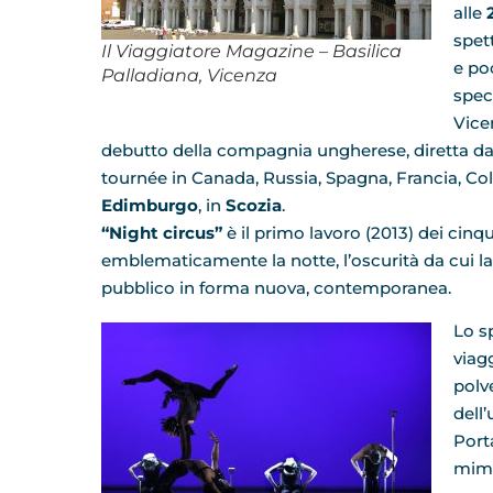
alle
spet
Il Viaggiatore Magazine – Basilica
e po
Palladiana, Vicenza
spec
Vice
debutto della compagnia ungherese, diretta d
tournée in Canada, Russia, Spagna, Francia, Colo
Edimburgo
, in
Scozia
.
“Night circus”
è il primo lavoro (2013) dei cin
emblematicamente la notte, l’oscurità da cui la 
pubblico in forma nuova, contemporanea.
Lo s
viag
polv
dell
Port
mimi