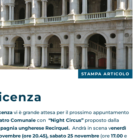
STAMPA ARTICOLO
Vicenza
cenza
vi è grande attesa per il prossimo appuntamento
atro Comunale
con
“Night Circus”
proposto dalla
agnia ungherese Recirquel.
Andrà in scena v
enerdì
ovembre (ore 20.45),
sabato
25 novembre
(ore
17.00
e