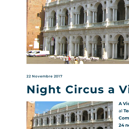
22 Novembre 2017
Night Circus a 
A Vi
al
Te
Comp
24 n