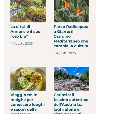
La città di
Parco Radicepura
Amiens e il suo
a Giarre: il
“oro blu”
Giardino
Mediterraneo che
4 Agosto 2026
cambia la cultura
3 Agosto 2026
Viaggio tra le
Carinzia: il
malghe per
fascino autentico
conoscere luoghi
dell’Austria tra
e sapori della
laghi alpini e