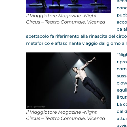
acco
cono
pubb
Il Viaggiatore Magazine -Night
Circus – Teatro Comunale, Vicenza
acco
da al
spettacolo fa riferimento alla rinascita del cir
metaforico e affascinante viaggio dal giorno all
“Nigh
ripr
comp
susse
clow
equi
il t
La 
dal 
Il Viaggiatore Magazine -Night
Circus – Teatro Comunale, Vicenza
attu
avvic