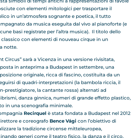
sta simboli di tempi antichi a rappresentazioni di favole
sciute con elementi mitologici per trasportare il
lico in un’atmosfera sognante e poetica, il tutto
mpagnato da musica eseguita dal vivo al pianoforte (e
cune basi registrate per l’altra musica). Il titolo dello
co classico con elementi di nouveau cirque in un
a notte.
t Circus” sarà a Vicenza in una versione rivisitata,
oposta in anteprima a Budapest in settembre, una
osizione originale, ricca di fascino, costituita da un
guirsi di quadri-interpretazioni (la bambola riccia, il
n-prestigiatore, la cantante rossa) alternati ad
librismi, danza ginnica, numeri di grande effetto plastico,
utto in una scenografia minimale.
compagnia
Recirquel
è stata fondata a Budapest nel 2012
direttore e coreografo
Bence Vági
con l’obiettivo di
alizzare la tradizione circense mitteleuropea,
inando generi come il teatro fisico, la danza e il circo,