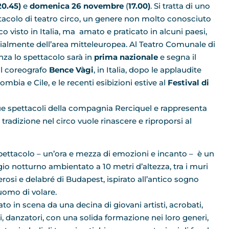
20.45)
e
domenica 26 novembre
(
17.00)
. Si tratta di uno
tacolo di teatro circo, un genere non molto conosciuto
co visto in Italia, ma amato e praticato in alcuni paesi,
ialmente dell’area mitteleuropea. Al Teatro Comunale di
nza lo spettacolo sarà in
prima nazionale
e segna il
al coreografo
Bence Vàgi
, in Italia, dopo le applaudite
mbia e Cile, e le recenti esibizioni estive al
Festival di
que spettacoli della compagnia Rerciquel e rappresenta
tradizione nel circo vuole rinascere e riproporsi al
pettacolo – un’ora e mezza di emozioni e incanto – è un
gio notturno ambientato a 10 metri d’altezza, tra i muri
erosi e delabré di Budapest, ispirato all’antico sogno
’uomo di volare.
ato in scena da una decina di giovani artisti, acrobati,
, danzatori, con una solida formazione nei loro generi,