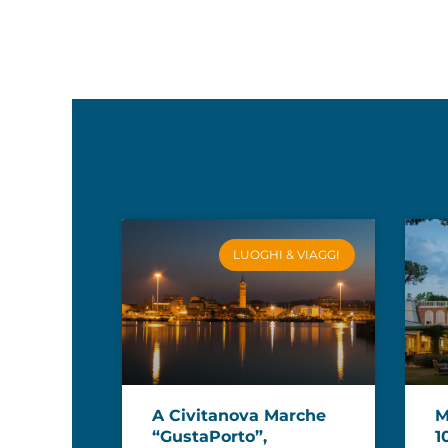
LUOGHI & VIAGGI
A Civitanova Marche
M
“GustaPorto”,
1