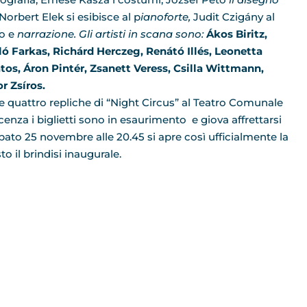
Norbert Elek si esibisce al p
ianoforte,
Judit Czigány al
o e
narrazione. Gli artisti in scana sono:
Ákos Biritz,
ló Farkas, Richárd Herczeg, Renátó Illés, Leonetta
tos, Áron Pintér, Zsanett Veress, Csilla Wittmann,
r Zsíros.
le quattro repliche di “Night Circus” al Teatro Comunale
icenza i biglietti sono in esaurimento e giova affrettarsi
abato 25 novembre alle 20.45 si apre così ufficialmente la
o il brindisi inaugurale.