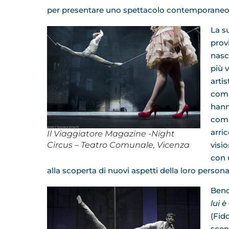
per presentare uno spettacolo contemporaneo ri
La s
prov
nasc
più 
arti
comp
hann
come
arri
Il Viaggiatore Magazine -Night
Circus – Teatro Comunale, Vicenza
visi
con 
alla scoperta di nuovi aspetti della loro personal
Benc
lui 
(Fidd
scen