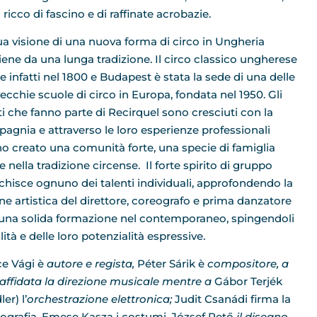
cco di fascino e di raffinate acrobazie.
ua visione di una nuova forma di circo in Ungheria
iene da una lunga tradizione. Il circo classico ungherese
e infatti nel 1800 e Budapest è stata la sede di una delle
vecchie scuole di circo in Europa, fondata nel 1950. Gli
sti che fanno parte di Recirquel sono cresciuti con la
agnia e attraverso le loro esperienze professionali
o creato una comunità forte, una specie di famiglia
 nella tradizione circense. Il forte spirito di gruppo
cchisce ognuno dei talenti individuali, approfondendo la
one artistica del direttore, coreografo e prima danzatore
una solida formazione nel contemporaneo, spingendoli
ità e delle loro potenzialità espressive.
e Vági è
autore e regista,
Péter Sárik è
compositore, a
è affidata la direzione musicale mentre a
Gábor Terjék
ler) l’
orchestrazione elettronica;
Judit Csanádi firma la
ografia, Emese Kasza i costumi, József Pető
il disegno