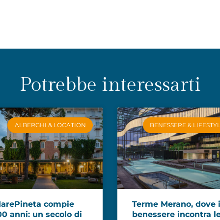
Potrebbe interessarti
ALBERGHI & LOCATION
BENESSERE & LIFESTY
arePineta compie
Terme Merano, dove i
00 anni: un secolo di
benessere incontra l