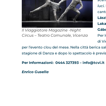
luci.
cant
Lász
Laka
Gábo
Il Viaggiatore Magazine -Night
Circus – Teatro Comunale, Vicenza
Per 
di V
per l’evento clou del mese. Nella città berica s
stagione di Danza e dopo lo spettacolo è previst
Per Informazioni: 0444 327393 – info@tcvi.it
Enrico Gusella