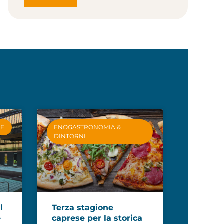
LE
ENOGASTRONOMIA &
DINTORNI
l
Terza stagione
e
caprese per la storica