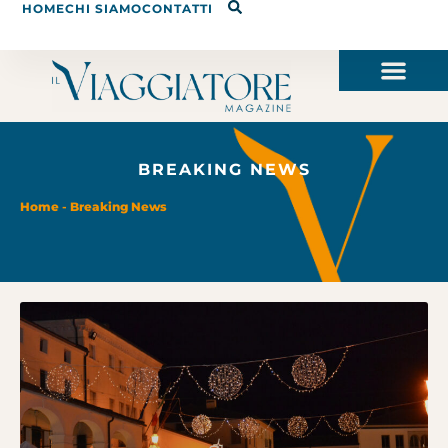
HOME
CHI SIAMO
CONTATTI
BREAKING NEWS
Home
-
Breaking News