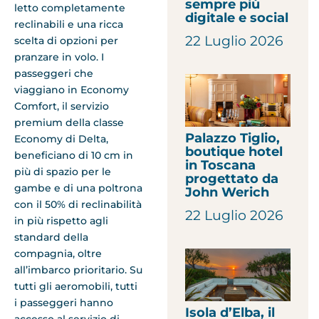
sempre più
letto completamente
digitale e social
reclinabili e una ricca
22 Luglio 2026
scelta di opzioni per
pranzare in volo. I
passeggeri che
viaggiano in Economy
Comfort, il servizio
premium della classe
Palazzo Tiglio,
Economy di Delta,
boutique hotel
beneficiano di 10 cm in
in Toscana
più di spazio per le
progettato da
gambe e di una poltrona
John Werich
con il 50% di reclinabilità
22 Luglio 2026
in più rispetto agli
standard della
compagnia, oltre
all’imbarco prioritario. Su
tutti gli aeromobili, tutti
i passeggeri hanno
Isola d’Elba, il
accesso al servizio di