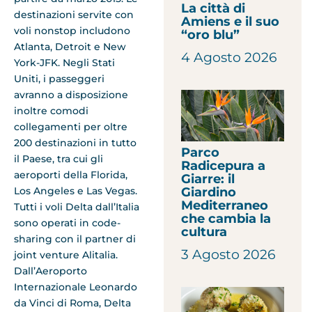
La città di
destinazioni servite con
Amiens e il suo
voli nonstop includono
“oro blu”
Atlanta, Detroit e New
4 Agosto 2026
York-JFK. Negli Stati
Uniti, i passeggeri
avranno a disposizione
inoltre comodi
collegamenti per oltre
200 destinazioni in tutto
Parco
il Paese, tra cui gli
Radicepura a
aeroporti della Florida,
Giarre: il
Giardino
Los Angeles e Las Vegas.
Mediterraneo
Tutti i voli Delta dall’Italia
che cambia la
sono operati in code-
cultura
sharing con il partner di
3 Agosto 2026
joint venture Alitalia.
Dall’Aeroporto
Internazionale Leonardo
da Vinci di Roma, Delta