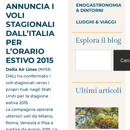
ANNUNCIA I
ENOGASTRONOMIA
& DINTORNI
VOLI
LUOGHI & VIAGGI
STAGIONALI
DALL’ITALIA
Esplora il blog
PER
L’ORARIO
ESTIVO 2015
Cer
Delta Air Lines
(NYSE:
DAL) ha confermato i
voli stagionali verso i
Ultimi articoli
propri hub negli Stati
Uniti per la stagione
estiva 2015.
La compagnia opererà
ulteriori voli da Milano,
Roma, Venezia e Pisa a
partire da marzo 2015. Le