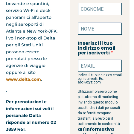
bevande e spuntini,
servizio Wi-Fi e deck
panoramici all’aperto
negli aeroporti di
Atlanta e New York-JFK.
l voli non-stop di Delta
Inserisci il tuo
per gli Stati Uniti
indirizzo email
possono essere
per iscriverti
prenotati presso le
agenzie di viaggio
oppure al sito
Indica il tuo indirizzo email
www.delta.com
.
per iscriverti. Es.
abc@xyz.com
.
Utilizziamo Brevo come
piattaforma di marketing.
Per prenotazioni e
Inviando questo modulo,
accetti che i dati personali
informazioni sui voli il
da te forniti vengano
personale Delta
trasferiti a Brevo per il
risponde al numero 02
trattamento in conformità
all'Informativa
38591451.