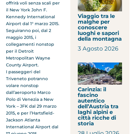
offrirà voli senza scali per
il New York John F.
Viaggio tra le
Kennedy International
malghe per
Airport dal 1° marzo 2015.
conoscere
Seguiranno poi, dal 2
luoghi e sapori
maggio 2015, i
della montagna
collegamenti nonstop
3 Agosto 2026
per il Detroit
Metropolitan Wayne
County Airport.
I passeggeri del
Triveneto potranno
volare nonstop
Carinzia: il
dall’aeroporto Marco
fascino
Polo di Venezia a New
autentico
dell’Austria tra
York – JFK dal 29 marzo
laghi alpini e
2015, e per l’Hartsfield-
città ricche di
Jackson Atlanta
storia
International Airport dal
28 Luglio 2026
17 giugno 2015.