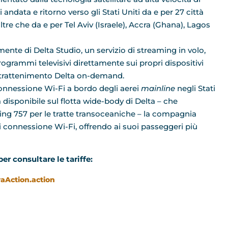
i andata e ritorno verso gli Stati Uniti da e per 27 città
tre che da e per Tel Aviv (Israele), Accra (Ghana), Lagos
ente di Delta Studio, un servizio di streaming in volo,
 programmi televisivi direttamente sui propri dispositivi
l’intrattenimento Delta on-demand.
 connessione Wi-Fi a bordo degli aerei
mainline
negli Stati
ra disponibile sul flotta wide-body di Delta – che
ng 757 per le tratte transoceaniche – la compagnia
i connessione Wi-Fi, offrendo ai suoi passeggeri più
per consultare le tariffe:
aAction.action