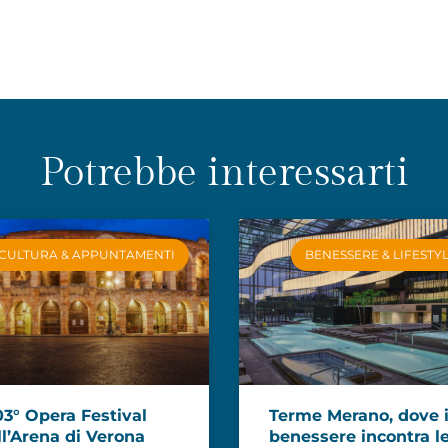
Potrebbe interessarti
CULTURA & APPUNTAMENTI
BENESSERE & LIFESTY
03° Opera Festival
Terme Merano, dove i
ll’Arena di Verona
benessere incontra l