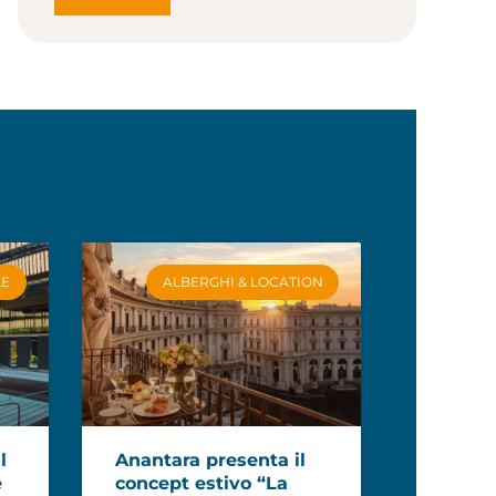
LE
ALBERGHI & LOCATION
l
Anantara presenta il
e
concept estivo “La