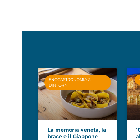
ENOGASTRONOMIA &
DINTORNI
La memoria veneta, la
1
brace e il Giappone
a