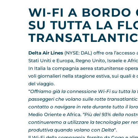
WI-FI A BORDO
SU TUTTA LA FL
TRANSATLANTIC
Delta Air Lines
(NYSE: DAL) offre ora l’accesso ad
Stati Uniti e Europa, Regno Unito, Israele e Afri
In Italia la compagnia aerea statunitense opera 
voli giornalieri nella stagione estiva, sui quali
del viaggio.
“
Offriamo già la connessione Wi-Fi su tutta la f
passeggeri che volano sulle rotte transatlantich
contatto o navigare in rete durante tutto il loro
Medio Oriente e Africa.
“Più del 93% della nostr
continueremo a utilizzare la tecnologia per rend
produttiva quando volano con Delta
“.
ll Wi-Fi
della compagnia, fornito da Gogo e alime