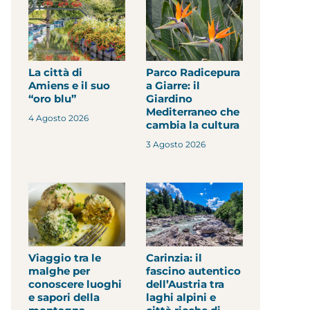
La città di
Parco Radicepura
Amiens e il suo
a Giarre: il
“oro blu”
Giardino
Mediterraneo che
4 Agosto 2026
cambia la cultura
3 Agosto 2026
Viaggio tra le
Carinzia: il
malghe per
fascino autentico
conoscere luoghi
dell’Austria tra
e sapori della
laghi alpini e