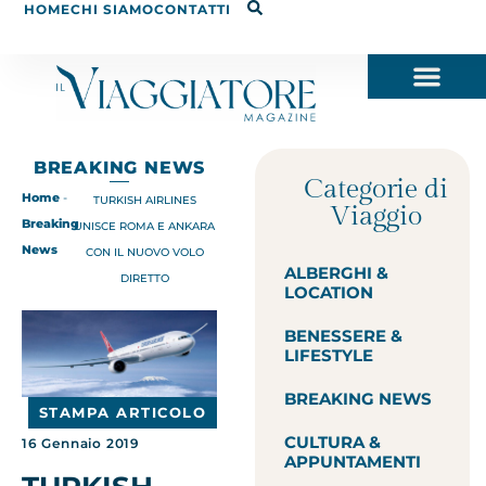
HOME
CHI SIAMO
CONTATTI
BREAKING NEWS
Categorie di
Home
-
TURKISH AIRLINES
Viaggio
Breaking
UNISCE ROMA E ANKARA
News
CON IL NUOVO VOLO
ALBERGHI &
DIRETTO
LOCATION
BENESSERE &
LIFESTYLE
BREAKING NEWS
STAMPA ARTICOLO
CULTURA &
16 Gennaio 2019
APPUNTAMENTI