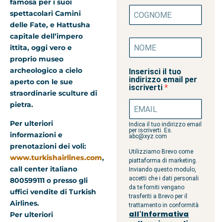
famosa per i suoi
spettacolari Camini
delle Fate, e Hattusha
capitale dell’impero
ittita, oggi vero e
proprio museo
archeologico a cielo
Inserisci il tuo
indirizzo email per
aperto con le sue
iscriverti
straordinarie sculture di
pietra.
Per ulteriori
Indica il tuo indirizzo email
per iscriverti. Es.
informazioni e
abc@xyz.com
prenotazioni dei voli:
Utilizziamo Brevo come
www.turkishairlines.com
,
piattaforma di marketing.
call center italiano
Inviando questo modulo,
accetti che i dati personali
800599111 o presso gli
da te forniti vengano
uffici vendite di Turkish
trasferiti a Brevo per il
Airlines.
trattamento in conformità
all'Informativa
Per ulteriori