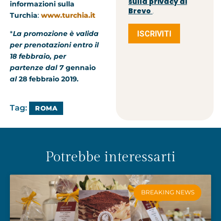
sulla privacy di
informazioni sulla
Brevo
.
Turchia
:
www.turchia.it
ISCRIVITI
*
La promozione è valida
per prenotazioni entro il
18 febbraio, per
partenze dal 7
gennaio
al
28 febbraio 2019
.
Tag:
ROMA
Potrebbe interessarti
BREAKING NEWS