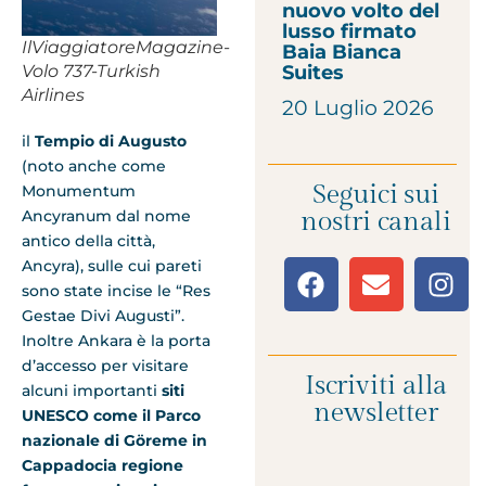
nuovo volto del
lusso firmato
IlViaggiatoreMagazine-
Baia Bianca
Suites
Volo 737-Turkish
Airlines
20 Luglio 2026
il
Tempio di Augusto
(noto anche come
Seguici sui
Monumentum
nostri canali
Ancyranum dal nome
antico della città,
Ancyra), sulle cui pareti
sono state incise le “Res
Gestae Divi Augusti”.
Inoltre Ankara è la porta
d’accesso per visitare
Iscriviti alla
alcuni importanti
siti
newsletter
UNESCO come il Parco
nazionale di Göreme in
Cappadocia regione