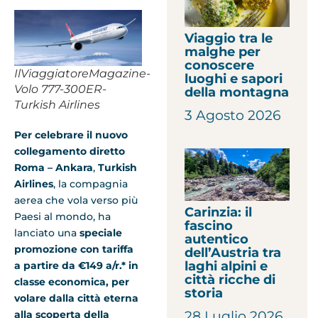
Viaggio tra le
malghe per
conoscere
IlViaggiatoreMagazine-
luoghi e sapori
Volo 777-300ER-
della montagna
Turkish Airlines
3 Agosto 2026
Per celebrare il nuovo
collegamento diretto
Roma – Ankara
,
Turkish
Airlines
, la compagnia
aerea che vola verso più
Carinzia: il
Paesi al mondo, ha
fascino
lanciato una
speciale
autentico
promozione con tariffa
dell’Austria tra
laghi alpini e
a partire da €149 a/r.* in
città ricche di
classe economica, per
storia
volare dalla città eterna
28 Luglio 2026
alla scoperta della