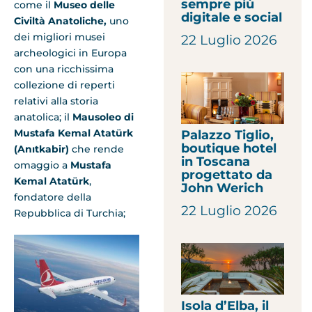
sempre più
come il
Museo delle
digitale e social
Civiltà Anatoliche,
uno
dei migliori musei
22 Luglio 2026
archeologici in Europa
con una ricchissima
collezione di reperti
relativi alla storia
anatolica; il
Mausoleo di
Mustafa Kemal Atatürk
Palazzo Tiglio,
boutique hotel
(Anıtkabir)
che rende
in Toscana
omaggio a
Mustafa
progettato da
Kemal Atatürk
,
John Werich
fondatore della
22 Luglio 2026
Repubblica di Turchia;
Isola d’Elba, il