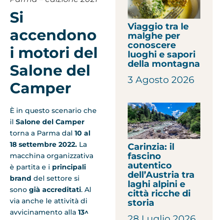
Si
Viaggio tra le
accendono
malghe per
conoscere
i motori del
luoghi e sapori
della montagna
Salone del
3 Agosto 2026
Camper
È in questo scenario che
il
Salone del Camper
torna a Parma dal
10 al
18 settembre 2022.
La
Carinzia: il
fascino
macchina organizzativa
autentico
è partita e i
principali
dell’Austria tra
brand
del settore si
laghi alpini e
sono
già accreditati
. Al
città ricche di
via anche le attività di
storia
avvicinamento alla
13^
28 Luglio 2026