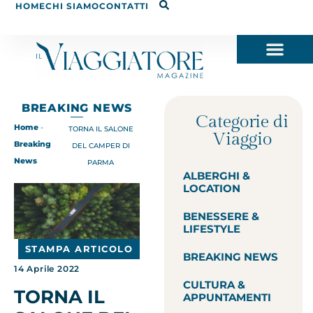
HOME
CHI SIAMO
CONTATTI
BREAKING NEWS
Categorie di
Home
-
TORNA IL SALONE
Viaggio
Breaking
DEL CAMPER DI
News
PARMA
ALBERGHI &
LOCATION
BENESSERE &
LIFESTYLE
STAMPA ARTICOLO
BREAKING NEWS
14 Aprile 2022
CULTURA &
TORNA IL
APPUNTAMENTI