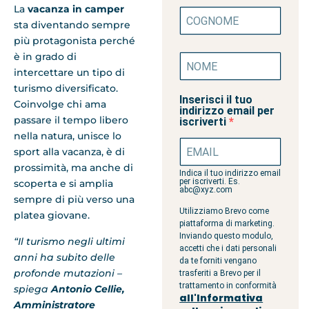
La
vacanza in camper
sta diventando sempre
più protagonista perché
è in grado di
intercettare un tipo di
turismo diversificato.
Inserisci il tuo
Coinvolge chi ama
indirizzo email per
passare il tempo libero
iscriverti
nella natura, unisce lo
sport alla vacanza, è di
prossimità, ma anche di
Indica il tuo indirizzo email
per iscriverti. Es.
scoperta e si amplia
abc@xyz.com
sempre di più verso una
Utilizziamo Brevo come
platea giovane.
piattaforma di marketing.
Inviando questo modulo,
“Il turismo negli ultimi
accetti che i dati personali
anni ha subito delle
da te forniti vengano
profonde mutazioni –
trasferiti a Brevo per il
trattamento in conformità
spiega
Antonio Cellie,
all'Informativa
Amministratore