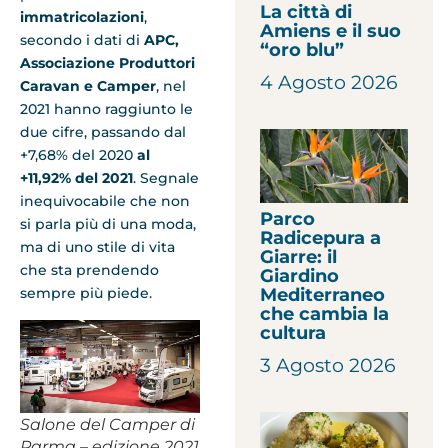
La città di
immatricolazioni
,
Amiens e il suo
secondo i dati di
APC,
“oro blu”
Associazione Produttori
4 Agosto 2026
Caravan e Camper
, nel
2021 hanno raggiunto le
due cifre, passando dal
+7,68% del 2020
al
+11,92% del 2021
. Segnale
inequivocabile che non
Parco
si parla più di una moda,
Radicepura a
ma di uno stile di vita
Giarre: il
che sta prendendo
Giardino
Mediterraneo
sempre più piede.
che cambia la
cultura
3 Agosto 2026
Salone del Camper di
Parma – edizione 2021