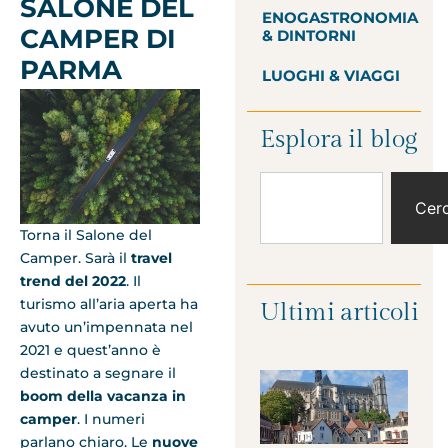
SALONE DEL
ENOGASTRONOMIA
CAMPER DI
& DINTORNI
PARMA
LUOGHI & VIAGGI
Esplora il blog
Cer
Torna il Salone del
Camper. Sarà il
travel
trend del 2022
. Il
turismo all’aria aperta ha
Ultimi articoli
avuto un’impennata nel
2021 e quest’anno è
destinato a segnare il
boom della vacanza in
camper
. I numeri
parlano chiaro. Le
nuove