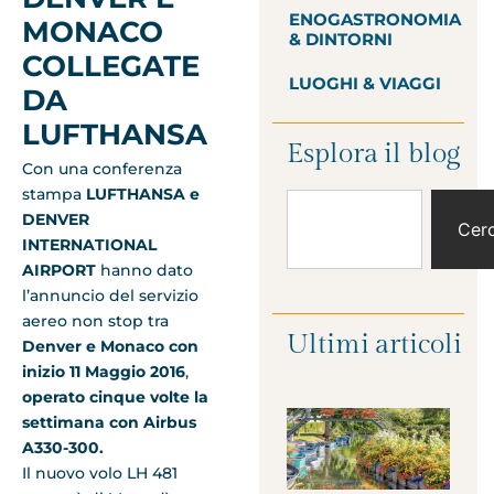
ENOGASTRONOMIA
MONACO
& DINTORNI
COLLEGATE
LUOGHI & VIAGGI
DA
LUFTHANSA
Esplora il blog
Con una conferenza
stampa
LUFTHANSA e
DENVER
Cer
INTERNATIONAL
AIRPORT
hanno dato
l’annuncio del servizio
aereo non stop tra
Ultimi articoli
Denver e Monaco
con
inizio 11 Maggio 2016
,
operato cinque volte la
settimana con Airbus
A330-300.
Il nuovo volo LH 481