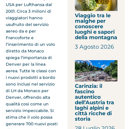
USA per Lufthansa dal
2001. Circa 3 milioni di
Viaggio tra le
viaggiatori hanno
malghe per
usufruito del servizio
conoscere
aereo da e per
luoghi e sapori
della montagna
Francoforte e
l’inserimento di un volo
3 Agosto 2026
diretto da Monaco
spiega l’importanza di
Denver per la linea
aerea. Tutte le classi con
i nuovi prodotti a bordo
sono inclusi nel servizio
Carinzia: il
di LH da Monaco per
fascino
autentico
Denver, offrendo alta
dell’Austria tra
qualità così come un
laghi alpini e
servizio impeccabile. Si
città ricche di
stima che il volo possa
storia
generare 700 nuovi posti
28 Luglio 2026