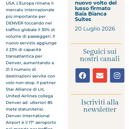
nuovo volto del
USA. L’Europa rimane il
lusso firmato
mercato internazionale
Baia Bianca
più importante per
Suites
DENVER toccando nel
20 Luglio 2026
traffico globale il 30% di
volume di passeggeri. Il
nuovo servizio aggiunge
il 23% di capacità
Seguici sui
transatlantica per
nostri canali
Denver, aumentando a
21 il numero di
destinazioni servite con
volo non-stop. Il partner
Star Alliance di LH,
United Airlines collega
Iscriviti alla
Denver ad ulteriori 85
newsletter
mete statunitensi.
Denver International
Airport è il 17° aeroporto
nel mondo per traffico