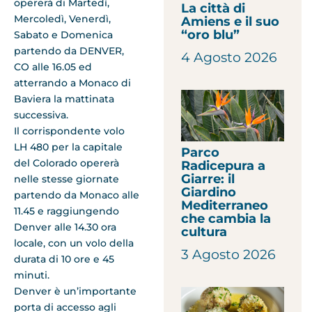
opererà di Martedì,
La città di
Mercoledì, Venerdì,
Amiens e il suo
“oro blu”
Sabato e Domenica
partendo da DENVER,
4 Agosto 2026
CO alle 16.05 ed
atterrando a Monaco di
Baviera la mattinata
successiva.
Il corrispondente volo
LH 480 per la capitale
Parco
del Colorado opererà
Radicepura a
Giarre: il
nelle stesse giornate
Giardino
partendo da Monaco alle
Mediterraneo
11.45 e raggiungendo
che cambia la
Denver alle 14.30 ora
cultura
locale, con un volo della
3 Agosto 2026
durata di 10 ore e 45
minuti.
Denver è un’importante
porta di accesso agli