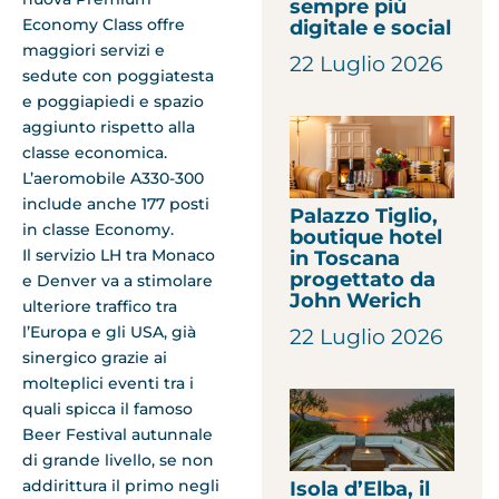
sempre più
Economy Class offre
digitale e social
maggiori servizi e
22 Luglio 2026
sedute con poggiatesta
e poggiapiedi e spazio
aggiunto rispetto alla
classe economica.
L’aeromobile A330-300
include anche 177 posti
Palazzo Tiglio,
in classe Economy.
boutique hotel
Il servizio LH tra Monaco
in Toscana
progettato da
e Denver va a stimolare
John Werich
ulteriore traffico tra
l’Europa e gli USA, già
22 Luglio 2026
sinergico grazie ai
molteplici eventi tra i
quali spicca il famoso
Beer Festival autunnale
di grande livello, se non
addirittura il primo negli
Isola d’Elba, il