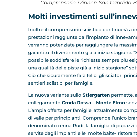
Comprensorio 3Zinnen-San Candido-B
Molti investimenti sull’in
Inoltre il comprensorio sciistico continuerà a
prestazioni raggiunte dall’impianto di innevamen
verranno potenziate per raggiungere la massima 
garantito il divertimento già a inizio stagione
possibile soddisfare le richieste sempre più esi
una qualità delle piste già a inizio stagione” so
Ciò che sicuramente farà felici gli sciatori prin
sentieri sciistici per famiglie.
La nuova variante sullo
Stiergarten
permette, an
collegamento
Croda Rossa – Monte Elmo
senz
L’ampia offerta per famiglie, attualmente comp
di valle per principianti. Comprende l’unico branc
denominato renna Rudi, la famiglia di pupazzi di
servite dagli impianti e le molte baite- ristoran