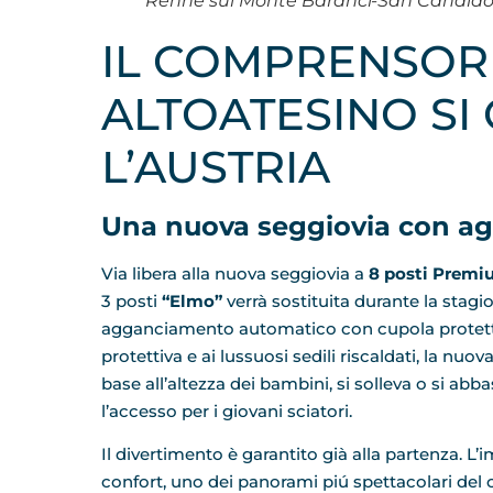
Renne sul Monte Baranci-San Candid
IL COMPRENSORI
ALTOATESINO SI
L’AUSTRIA
Una nuova seggiovia con a
Via libera alla nuova seggiovia a
8 posti Prem
3 posti
“Elmo”
verrà sostituita durante la stag
agganciamento automatico con cupola protettiva e
protettiva e ai lussuosi sedili riscaldati, la nuo
base all’altezza dei bambini, si solleva o si abb
l’accesso per i giovani sciatori.
Il divertimento è garantito già alla partenza. L’i
confort, uno dei panorami piú spettacolari del 