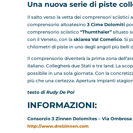
Una nuova serie di piste col
Il salto verso la vetta dei comprensori sciistici 
comprensorio altoatesino
3 Cime Dolomiti
por
comprensorio sciistico
“Thurnthaler”
situato s
con il Veneto, con la
skiarea Val Comelico
. Si 
chilometri di piste in uno degli angoli più bell
Il comprensorio diventerà la prima zona dell’a
italiano. Collegherà due Stati e tre land. La scope
possibile in una sola giornata. Con la concretizz
più che una certezza. Apertura impianti stagi
testo di Rudy De Pol
INFORMAZIONI:
Consorzio 3 Zinnen Dolomites – Via Ombrosa 2
http://www.dreizinnen.com