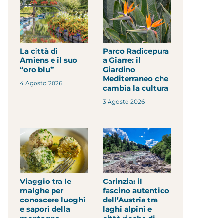
La città di
Parco Radicepura
Amiens e il suo
a Giarre: il
“oro blu”
Giardino
Mediterraneo che
4 Agosto 2026
cambia la cultura
3 Agosto 2026
Viaggio tra le
Carinzia: il
malghe per
fascino autentico
conoscere luoghi
dell’Austria tra
e sapori della
laghi alpini e