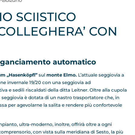
o-Bolzano
O SCIISTICO
 COLLEGHERA’ CON
gganciamento automatico
ium
„Hasenköpfl”
sul
monte Elmo.
L’attuale seggiovia a
ione invernale 19/20 con una seggiovia ad
 sedili riscaldati della ditta Leitner. Oltre alla cupola
va seggiovia è dotata di un nastro trasportatore che, in
assa per agevolarne la salita e rendere più confortevole
mpianto, ultra-moderno, inoltre, offrirà oltre a ogni
comprensorio, con vista sulla meridiana di Sesto, la più