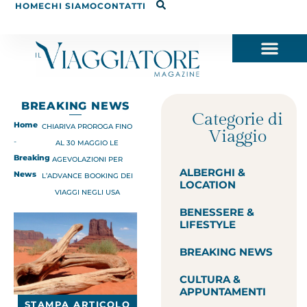
HOME
CHI SIAMO
CONTATTI
BREAKING NEWS
Categorie di
Home
CHIARIVA PROROGA FINO
Viaggio
-
AL 30 MAGGIO LE
Breaking
AGEVOLAZIONI PER
ALBERGHI &
News
L’ADVANCE BOOKING DEI
LOCATION
VIAGGI NEGLI USA
BENESSERE &
LIFESTYLE
BREAKING NEWS
CULTURA &
APPUNTAMENTI
STAMPA ARTICOLO