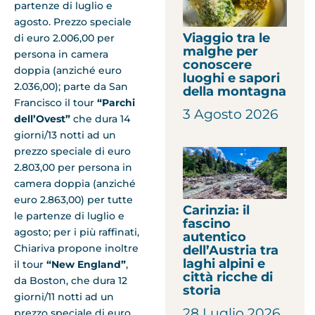
partenze di luglio e
agosto. Prezzo speciale
Viaggio tra le
di euro 2.006,00 per
malghe per
persona in camera
conoscere
doppia (anziché euro
luoghi e sapori
2.036,00); parte da San
della montagna
Francisco il tour
“Parchi
3 Agosto 2026
dell’Ovest”
che dura 14
giorni/13 notti ad un
prezzo speciale di euro
2.803,00 per persona in
camera doppia (anziché
euro 2.863,00) per tutte
Carinzia: il
le partenze di luglio e
fascino
agosto; per i più raffinati,
autentico
Chiariva propone inoltre
dell’Austria tra
laghi alpini e
il tour
“New England”
,
città ricche di
da Boston, che dura 12
storia
giorni/11 notti ad un
28 Luglio 2026
prezzo speciale di euro