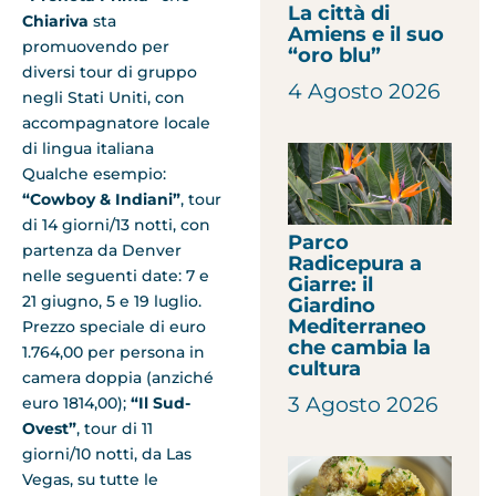
La città di
Chiariva
sta
Amiens e il suo
promuovendo per
“oro blu”
diversi tour di gruppo
4 Agosto 2026
negli Stati Uniti, con
accompagnatore locale
di lingua italiana
Qualche esempio:
“Cowboy & Indiani”
, tour
di 14 giorni/13 notti, con
Parco
partenza da Denver
Radicepura a
nelle seguenti date: 7 e
Giarre: il
21 giugno, 5 e 19 luglio.
Giardino
Mediterraneo
Prezzo speciale di euro
che cambia la
1.764,00 per persona in
cultura
camera doppia (anziché
3 Agosto 2026
euro 1814,00);
“Il Sud-
Ovest”
, tour di 11
giorni/10 notti, da Las
Vegas, su tutte le