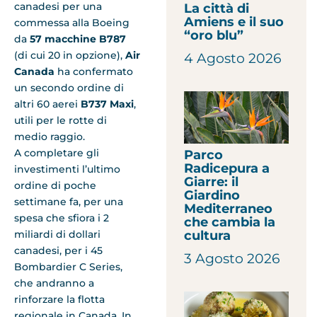
canadesi per una
La città di
Amiens e il suo
commessa alla Boeing
“oro blu”
da
57 macchine B787
(di cui 20 in opzione),
Air
4 Agosto 2026
Canada
ha confermato
un secondo ordine di
altri 60 aerei
B737 Maxi
,
utili per le rotte di
medio raggio.
A completare gli
Parco
Radicepura a
investimenti l’ultimo
Giarre: il
ordine di poche
Giardino
settimane fa, per una
Mediterraneo
spesa che sfiora i 2
che cambia la
miliardi di dollari
cultura
canadesi, per i 45
3 Agosto 2026
Bombardier C Series,
che andranno a
rinforzare la flotta
regionale in Canada. In