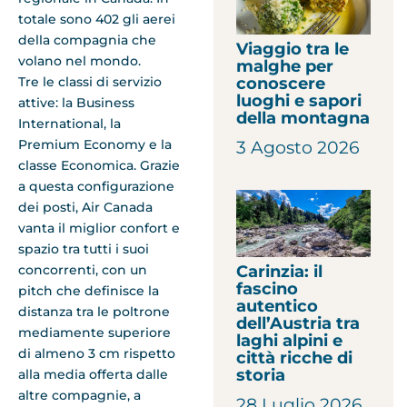
totale sono 402 gli aerei
della compagnia che
Viaggio tra le
volano nel mondo.
malghe per
Tre le classi di servizio
conoscere
luoghi e sapori
attive: la Business
della montagna
International, la
Premium Economy e la
3 Agosto 2026
classe Economica. Grazie
a questa configurazione
dei posti, Air Canada
vanta il miglior confort e
spazio tra tutti i suoi
concorrenti, con un
Carinzia: il
fascino
pitch che definisce la
autentico
distanza tra le poltrone
dell’Austria tra
mediamente superiore
laghi alpini e
di almeno 3 cm rispetto
città ricche di
storia
alla media offerta dalle
altre compagnie, a
28 Luglio 2026