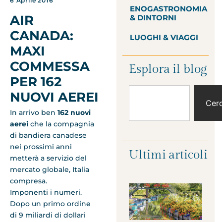
6 Aprile 2016
ENOGASTRONOMIA
AIR
& DINTORNI
CANADA:
LUOGHI & VIAGGI
MAXI
COMMESSA
Esplora il blog
PER 162
NUOVI AEREI
Cer
In arrivo ben
162 nuovi
aerei
che la compagnia
di bandiera canadese
nei prossimi anni
Ultimi articoli
metterà a servizio del
mercato globale, Italia
compresa.
Imponenti i numeri.
Dopo un primo ordine
di 9 miliardi di dollari