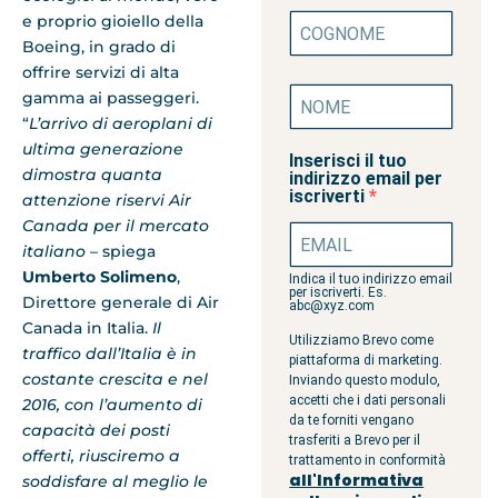
e proprio gioiello della
Boeing, in grado di
offrire servizi di alta
gamma ai passeggeri.
“
L’arrivo di aeroplani di
ultima generazione
Inserisci il tuo
dimostra quanta
indirizzo email per
iscriverti
attenzione riservi Air
Canada per il mercato
italiano –
spiega
Umberto Solimeno
,
Indica il tuo indirizzo email
per iscriverti. Es.
Direttore generale di Air
abc@xyz.com
Canada in Italia.
Il
Utilizziamo Brevo come
traffico dall’Italia è in
piattaforma di marketing.
costante crescita e nel
Inviando questo modulo,
accetti che i dati personali
2016, con l’aumento di
da te forniti vengano
capacità dei posti
trasferiti a Brevo per il
offerti, riusciremo a
trattamento in conformità
all'Informativa
soddisfare al meglio le