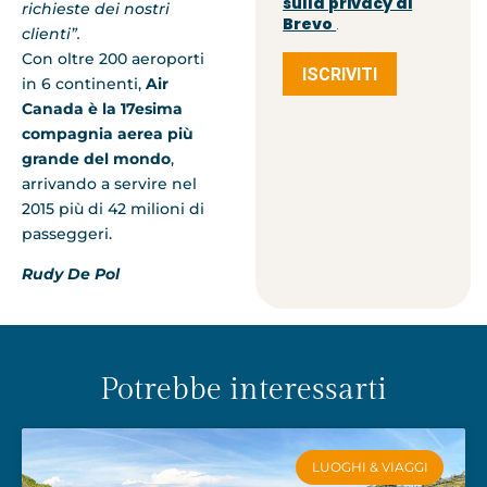
sulla privacy di
richieste dei nostri
Brevo
.
clienti”.
Con oltre 200 aeroporti
ISCRIVITI
in 6 continenti,
Air
Canada è la 17esima
compagnia aerea più
grande del mondo
,
arrivando a servire nel
2015 più di 42 milioni di
passeggeri.
Rudy De Pol
Potrebbe interessarti
LUOGHI & VIAGGI