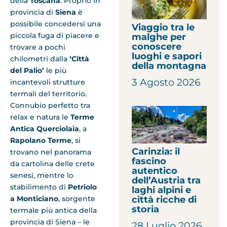
della
Toscana
. Proprio in
provincia di
Siena
è
possibile concedersi una
Viaggio tra le
piccola fuga di piacere e
malghe per
conoscere
trovare a pochi
luoghi e sapori
chilometri dalla
‘Città
della montagna
del Palio’
le più
3 Agosto 2026
incantevoli strutture
termali del territorio.
Connubio perfetto tra
relax e natura le
Terme
Antica Querciolaia
, a
Rapolano Terme
, si
Carinzia: il
trovano nel panorama
fascino
da cartolina delle crete
autentico
senesi, mentre lo
dell’Austria tra
stabilimento di
Petriolo
laghi alpini e
città ricche di
a Monticiano
, sorgente
storia
termale più antica della
provincia di Siena – le
28 Luglio 2026