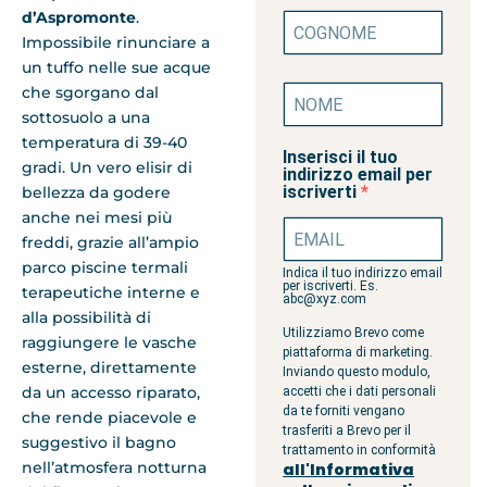
d’Aspromonte
.
Impossibile rinunciare a
un tuffo nelle sue acque
che sgorgano dal
sottosuolo a una
temperatura di 39-40
Inserisci il tuo
gradi. Un vero elisir di
indirizzo email per
iscriverti
bellezza da godere
anche nei mesi più
freddi, grazie all’ampio
parco piscine termali
Indica il tuo indirizzo email
per iscriverti. Es.
terapeutiche interne e
abc@xyz.com
alla possibilità di
Utilizziamo Brevo come
raggiungere le vasche
piattaforma di marketing.
esterne, direttamente
Inviando questo modulo,
da un accesso riparato,
accetti che i dati personali
da te forniti vengano
che rende piacevole e
trasferiti a Brevo per il
suggestivo il bagno
trattamento in conformità
nell’atmosfera notturna
all'Informativa