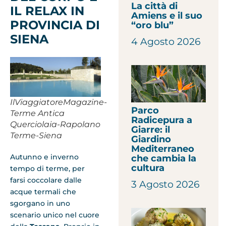
La città di
IL RELAX IN
Amiens e il suo
PROVINCIA DI
“oro blu”
SIENA
4 Agosto 2026
IlViaggiatoreMagazine-
Parco
Terme Antica
Radicepura a
Querciolaia-Rapolano
Giarre: il
Terme-Siena
Giardino
Mediterraneo
Autunno e inverno
che cambia la
cultura
tempo di terme, per
farsi coccolare dalle
3 Agosto 2026
acque termali che
sgorgano in uno
scenario unico nel cuore