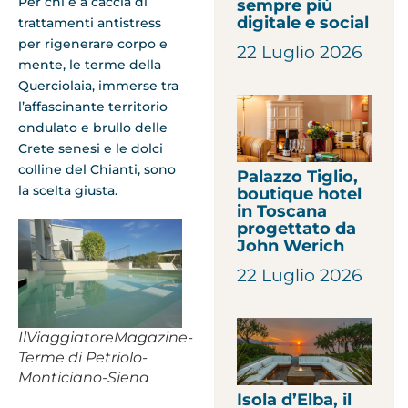
Per chi è a caccia di
sempre più
digitale e social
trattamenti antistress
per rigenerare corpo e
22 Luglio 2026
mente, le terme della
Querciolaia, immerse tra
l’affascinante territorio
ondulato e brullo delle
Crete senesi e le dolci
colline del Chianti, sono
Palazzo Tiglio,
la scelta giusta.
boutique hotel
in Toscana
progettato da
John Werich
22 Luglio 2026
IlViaggiatoreMagazine-
Terme di Petriolo-
Monticiano-Siena
Isola d’Elba, il