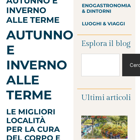
AUTUNNO E
ENOGASTRONOMIA
INVERNO
& DINTORNI
ALLE TERME
LUOGHI & VIAGGI
AUTUNNO
Esplora il blog
E
INVERNO
Cer
ALLE
TERME
Ultimi articoli
LE MIGLIORI
LOCALITÀ
PER LA CURA
DEL CORPO E