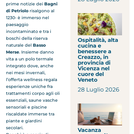
prime notizie dei
Bagni
di Petriolo
risalgono al
1230- è immerso nel
paesaggio
incontaminato e tra i
boschi della riserva
Ospitalità, alta
cucina e
naturale del
Basso
benessere a
Merse
. Insieme danno
Creazzo, in
vita a un polo termale
provincia di
integrato dove, anche
Vicenza nel
nei mesi invernali,
cuore del
Veneto
l’offerta wellness regala
esperienze uniche fra
28 Luglio 2026
trattamenti corpo agli oli
essenziali, saune vasche
sensoriali e piscine
riscaldate immerse tra
piante e giardini
secolari.
Vacanza