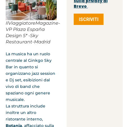
sulla privacy di
Brevo
.
ISCRIVITI
IlViaggiatoreMagazine-
VP Plaza España
Design 5* -Sky
Restaurant-Madrid
La musica ha un ruolo
centrale al Ginkgo Sky
Bar in quanto si
organizzano jazz session
e Dj set, esibizioni dal
vivo di band che
spaziano ogni genere
musicale.
La struttura include
inoltre un altro
ristorante interno,
Botania
, affacciato sulla