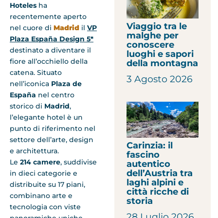
Hoteles
ha
recentemente aperto
Viaggio tra le
nel cuore di
Madrid
il
VP
malghe per
Plaza España Design 5*
conoscere
destinato a diventare il
luoghi e sapori
fiore all’occhiello della
della montagna
catena. Situato
3 Agosto 2026
nell’iconica
Plaza de
España
nel centro
storico di
Madrid
,
l’elegante hotel è un
punto di riferimento nel
settore dell’arte, design
Carinzia: il
e architettura.
fascino
Le
214 camere
, suddivise
autentico
dell’Austria tra
in dieci categorie e
laghi alpini e
distribuite su 17 piani,
città ricche di
combinano arte e
storia
tecnologia con viste
28 Luglio 2026
panoramiche uniche