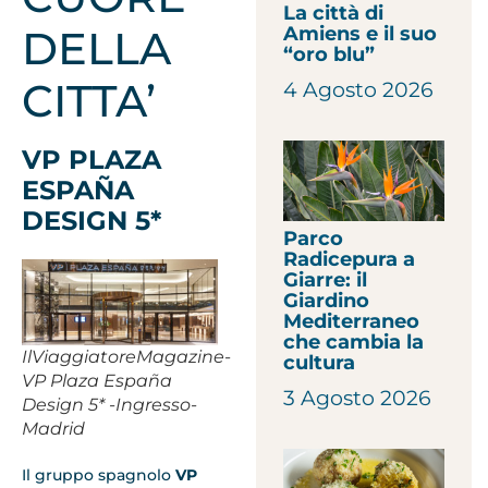
La città di
DELLA
Amiens e il suo
“oro blu”
CITTA’
4 Agosto 2026
VP PLAZA
ESPAÑA
DESIGN 5*
Parco
Radicepura a
Giarre: il
Giardino
Mediterraneo
che cambia la
IlViaggiatoreMagazine-
cultura
VP Plaza España
3 Agosto 2026
Design 5* -Ingresso-
Madrid
Il gruppo spagnolo
VP