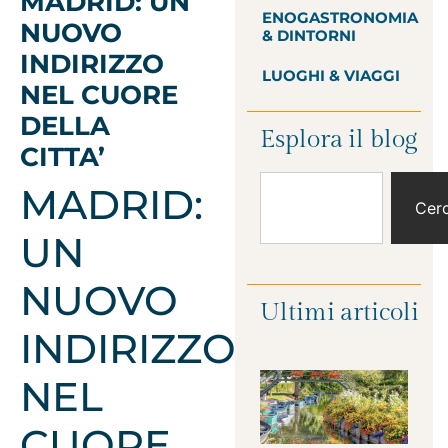
MADRID: UN
ENOGASTRONOMIA
NUOVO
& DINTORNI
INDIRIZZO
LUOGHI & VIAGGI
NEL CUORE
DELLA
Esplora il blog
CITTA’
MADRID:
Cer
UN
NUOVO
Ultimi articoli
INDIRIZZO
NEL
CUORE