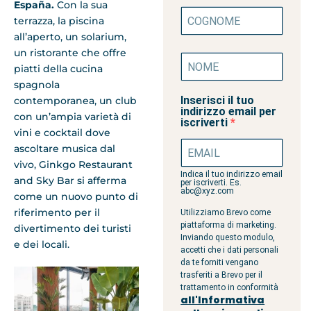
España.
Con la sua
terrazza, la piscina
all’aperto, un solarium,
un ristorante che offre
piatti della cucina
spagnola
Inserisci il tuo
contemporanea, un club
indirizzo email per
con un’ampia varietà di
iscriverti
vini e cocktail dove
ascoltare musica dal
vivo, Ginkgo Restaurant
Indica il tuo indirizzo email
and Sky Bar si afferma
per iscriverti. Es.
abc@xyz.com
come un nuovo punto di
riferimento per il
Utilizziamo Brevo come
piattaforma di marketing.
divertimento dei turisti
Inviando questo modulo,
e dei locali.
accetti che i dati personali
da te forniti vengano
trasferiti a Brevo per il
trattamento in conformità
all'Informativa