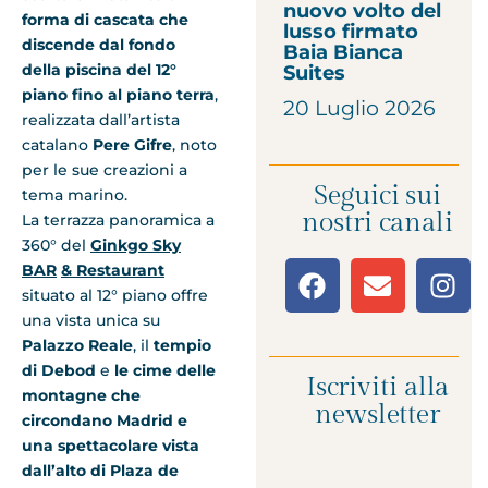
nuovo volto del
forma di cascata che
lusso firmato
discende dal fondo
Baia Bianca
della piscina del 12°
Suites
piano fino al piano terra
,
20 Luglio 2026
realizzata dall’artista
catalano
Pere Gifre
, noto
per le sue creazioni a
Seguici sui
tema marino.
nostri canali
La terrazza panoramica a
360° del
Ginkgo Sky
BAR
& Restaurant
situato al 12° piano offre
una vista unica su
Palazzo Reale
, il
tempio
di Debod
e
le cime delle
Iscriviti alla
montagne che
newsletter
circondano Madrid e
una spettacolare vista
dall’alto di Plaza de